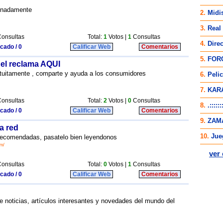
ionadamente
onsultas
Total:
1
Votos |
1
Consultas
icado / 0
Calificar Web
Comentarios
 el reclama AQUI
atuitamente , comparte y ayuda a los consumidores
onsultas
Total:
2
Votos |
0
Consultas
icado / 0
Calificar Web
Comentarios
a red
 recomendadas, pasatelo bien leyendonos
m/
onsultas
Total:
0
Votos |
1
Consultas
icado / 0
Calificar Web
Comentarios
 noticias, artículos interesantes y novedades del mundo del