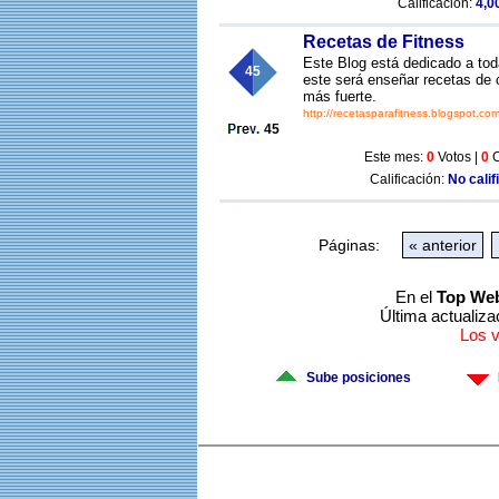
Calificación:
4,00
Recetas de Fitness
Este Blog está dedicado a tod
45
este será enseñar recetas de c
más fuerte.
http://recetasparafitness.blogspot.com
45
Este mes:
0
Votos |
0
C
Calificación:
No calif
Páginas:
« anterior
En el
Top We
Última actualiza
Los 
Sube posiciones