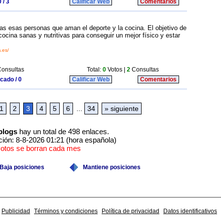
 / 3
Calificar Web
Comentarios
as esas personas que aman el deporte y la cocina. El objetivo de
ocina sanas y nutritivas para conseguir un mejor físico y estar
.es/
onsultas
Total:
0
Votos |
2
Consultas
icado / 0
Calificar Web
Comentarios
1
2
3
4
5
6
...
34
» siguiente
blogs
hay un total de 498 enlaces.
ción: 8-8-2026 01:21 (hora española)
votos se borran cada mes
Baja posiciones
Mantiene posiciones
Publicidad
Términos y condiciones
Política de privacidad
Datos identificativos