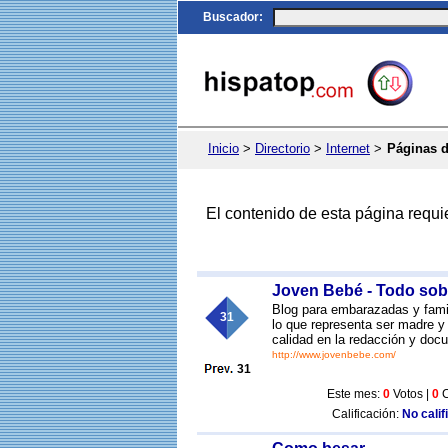
Buscador
:
Inicio
>
Directorio
>
Internet
>
Páginas 
El contenido de esta página requi
Joven Bebé - Todo sob
Blog para embarazadas y famil
31
lo que representa ser madre y
calidad en la redacción y doc
http://www.jovenbebe.com/
31
Este mes:
0
Votos |
0
C
Calificación:
No calif