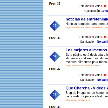
35
Este mes:
0
Votos |
0
C
Calificación:
10,00
noticias de entretenimi
Noticias actuales para entrete
36
http://noticiasactuales.bravesites.com/
Este mes:
0
Votos |
0
C
36
Calificación:
No calif
Los mejores alimentos
Esta página está dedicada a l
37
alimentación diaria. Los alime
mejores alimentos para todos,
http://losmejoresalimentos.com
37
Este mes:
0
Votos |
0
C
Calificación:
No calif
Que Chercha - Videos Vi
Blog de imagenes de humor, me
38
de la web. La pagina ideal par
http://quechercha.net
38