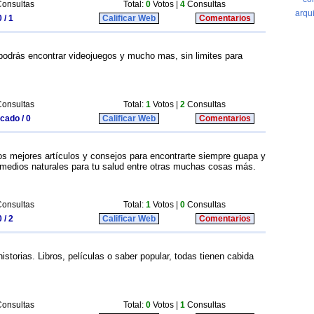
onsultas
Total:
0
Votos |
4
Consultas
 / 1
Calificar Web
Comentarios
podrás encontrar videojuegos y mucho mas, sin limites para
onsultas
Total:
1
Votos |
2
Consultas
icado / 0
Calificar Web
Comentarios
os mejores artículos y consejos para encontrarte siempre guapa y
emedios naturales para tu salud entre otras muchas cosas más.
onsultas
Total:
1
Votos |
0
Consultas
 / 2
Calificar Web
Comentarios
istorias. Libros, películas o saber popular, todas tienen cabida
onsultas
Total:
0
Votos |
1
Consultas