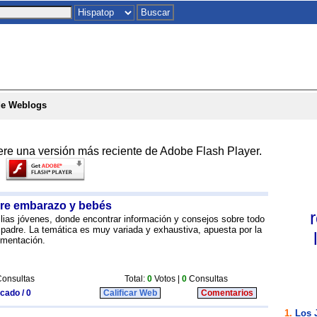
Inicio
|
Chat
|
Postales
|
Juegos
|
To
de Weblogs
ere una versión más reciente de Adobe Flash Player.
re embarazo y bebés
ias jóvenes, donde encontrar información y consejos sobre todo
 padre. La temática es muy variada y exhaustiva, apuesta por la
umentación.
onsultas
Total:
0
Votos |
0
Consultas
icado / 0
Calificar Web
Comentarios