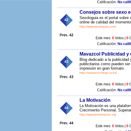
Calificación:
No calif
Consejos sobre sexo e
Sexologuia es el portal sobre 
42
online de calidad del momento
http://www.sexologuia.com/
42
Este mes:
0
Votos |
0
C
Calificación:
No calif
Mavazcol Publicidad y
Blog dedicado a la publicidad 
43
publicitarios como pueden ser 
impresión en gran formato.
http://mavazcol.blogs.uv.es/
43
Este mes:
0
Votos |
0
C
Calificación:
No calif
La Motivación
La Motivación es una platafo
44
Crecimiento Personal, Superac
http://www.lamotivacion.org
44
Este mes:
0
Votos |
0
C