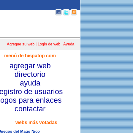
p 100
|
Email
|
Acceso usuarios
|
Agregue su web
|
Login de web
|
Ayuda