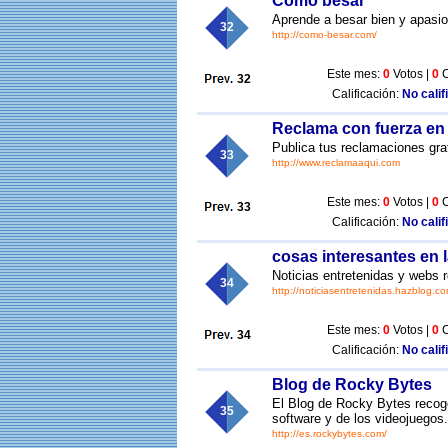
Como besar
Aprende a besar bien y apas
32
http://como-besar.com/
Este mes:
0
Votos |
0
C
32
Calificación:
No calif
Reclama con fuerza en
Publica tus reclamaciones gr
33
http://www.reclamaaqui.com
Este mes:
0
Votos |
0
C
33
Calificación:
No calif
cosas interesantes en l
Noticias entretenidas y webs
34
http://noticiasentretenidas.hazblog.co
Este mes:
0
Votos |
0
C
34
Calificación:
No calif
Blog de Rocky Bytes
El Blog de Rocky Bytes recoge
35
software y de los videojuegos.
http://es.rockybytes.com/