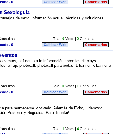
icado / 0
Calificar Web
Comentarios
n Sexologuia
consejos de sexo, información actual, técnicas y soluciones
.
onsultas
Total:
0
Votos |
2
Consultas
icado / 0
Calificar Web
Comentarios
 eventos
y eventos, así como a la información sobre los displays
los roll up, photocall, photocall para bodas, L-banner, x-banner e
onsultas
Total:
0
Votos |
1
Consultas
icado / 0
Calificar Web
Comentarios
rma para mantenerse Motivado. Además de Éxito, Liderazgo,
ión Personal y Negocios ¡Para Triunfar!
onsultas
Total:
1
Votos |
4
Consultas