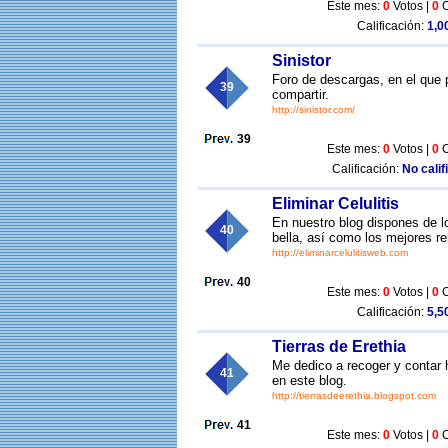
Este mes:
0
Votos |
0
C
Calificación:
1,00
Sinistor
Foro de descargas, en el que 
39
compartir.
http://sinistor.com/
39
Este mes:
0
Votos |
0
C
Calificación:
No calif
Eliminar Celulitis
En nuestro blog dispones de l
40
bella, así como los mejores r
http://eliminarcelulitisweb.com
40
Este mes:
0
Votos |
0
C
Calificación:
5,50
Tierras de Erethia
Me dedico a recoger y contar h
41
en este blog.
http://tierrasdeerethia.blogspot.com
41
Este mes:
0
Votos |
0
C