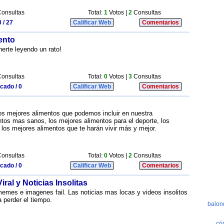
onsultas
Total:
1
Votos |
2
Consultas
 / 27
Calificar Web
Comentarios
ento
nerte leyendo un rato!
onsultas
Total:
0
Votos |
3
Consultas
icado / 0
Calificar Web
Comentarios
os mejores alimentos que podemos incluir en nuestra
ntos mas sanos, los mejores alimentos para el deporte, los
 los mejores alimentos que te harán vivir más y mejor.
onsultas
Total:
0
Votos |
2
Consultas
icado / 0
Calificar Web
Comentarios
ral y Noticias Insolitas
mes e imagenes fail. Las noticias mas locas y videos insolitos
a perder el tiempo.