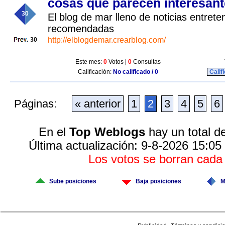
cosas que parecen interesan
30
El blog de mar lleno de noticias entret
recomendadas
http://elblogdemar.crearblog.com/
30
Este mes:
0
Votos |
0
Consultas
Calificación:
No calificado / 0
Calif
Páginas:
« anterior
1
2
3
4
5
6
En el
Top Weblogs
hay un total d
Última actualización: 9-8-2026 15:05
Los votos se borran cad
Sube posiciones
Baja posiciones
M