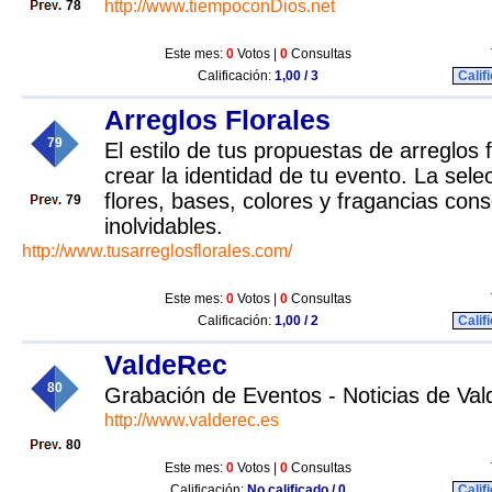
http://www.tiempoconDios.net
78
Este mes:
0
Votos |
0
Consultas
Calificación:
1,00 / 3
Calif
Arreglos Florales
79
El estilo de tus propuestas de arreglos 
crear la identidad de tu evento. La sel
flores, bases, colores y fragancias cons
79
inolvidables.
http://www.tusarreglosflorales.com/
Este mes:
0
Votos |
0
Consultas
Calificación:
1,00 / 2
Calif
ValdeRec
80
Grabación de Eventos - Noticias de V
http://www.valderec.es
80
Este mes:
0
Votos |
0
Consultas
Calificación:
No calificado / 0
Calif