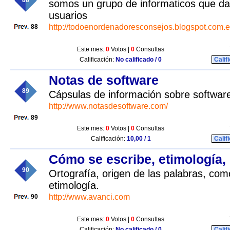
88
somos un grupo de informaticos que d
usuarios
http://todoenordenadoresconsejos.blogspot.com.e
88
Este mes:
0
Votos |
0
Consultas
Calificación:
No calificado / 0
Calif
Notas de software
89
Cápsulas de información sobre softwar
http://www.notasdesoftware.com/
89
Este mes:
0
Votos |
0
Consultas
Calificación:
10,00 / 1
Calif
Cómo se escribe, etimología, 
90
Ortografía, origen de las palabras, com
etimología.
http://www.avanci.com
90
Este mes:
0
Votos |
0
Consultas
Calificación:
No calificado / 0
Calif