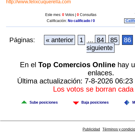
http://www.felixcuquerella.com
Este mes:
0
Votos |
0
Consultas
Calificación:
No calificado / 0
Calif
Páginas:
« anterior
1
...
84
85
86
siguiente
En el
Top Comercios Online
hay u
enlaces.
Última actualización: 7-8-2026 06:23
Los votos se borran cad
Sube posiciones
Baja posiciones
M
Publicidad
Términos y condici