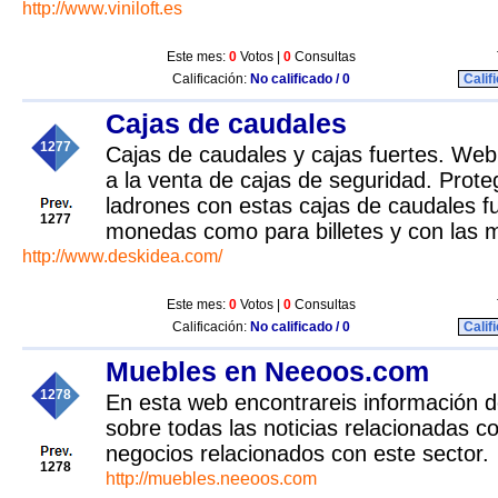
http://www.viniloft.es
Este mes:
0
Votos |
0
Consultas
Calificación:
No calificado / 0
Calif
Cajas de caudales
1277
Cajas de caudales y cajas fuertes. We
a la venta de cajas de seguridad. Prote
ladrones con estas cajas de caudales fu
1277
monedas como para billetes y con las m
http://www.deskidea.com/
Este mes:
0
Votos |
0
Consultas
Calificación:
No calificado / 0
Calif
Muebles en Neeoos.com
1278
En esta web encontrareis información de
sobre todas las noticias relacionadas c
negocios relacionados con este sector.
1278
http://muebles.neeoos.com