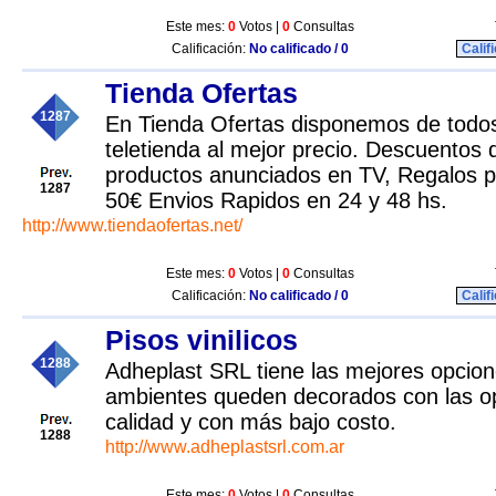
Este mes:
0
Votos |
0
Consultas
Calificación:
No calificado / 0
Calif
Tienda Ofertas
1287
En Tienda Ofertas disponemos de todos
teletienda al mejor precio. Descuentos
productos anunciados en TV, Regalos p
1287
50€ Envios Rapidos en 24 y 48 hs.
http://www.tiendaofertas.net/
Este mes:
0
Votos |
0
Consultas
Calificación:
No calificado / 0
Calif
Pisos vinilicos
1288
Adheplast SRL tiene las mejores opcio
ambientes queden decorados con las o
calidad y con más bajo costo.
1288
http://www.adheplastsrl.com.ar
Este mes:
0
Votos |
0
Consultas