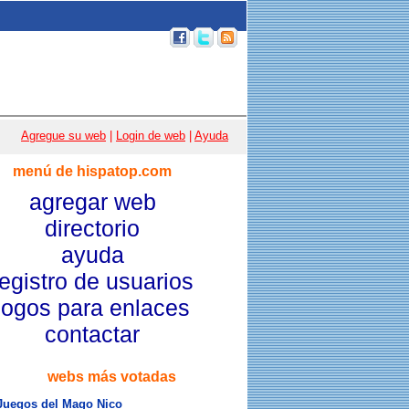
p 100
|
Email
|
Acceso usuarios
|
Agregue su web
|
Login de web
|
Ayuda