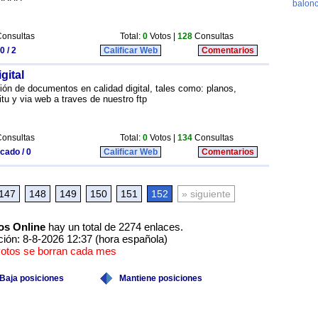
onsultas
Total:
0
Votos |
128
Consultas
0 / 2
Calificar Web
Comentarios
gital
ón de documentos en calidad digital, tales como: planos,
nsitu y via web a traves de nuestro ftp
onsultas
Total:
0
Votos |
134
Consultas
icado / 0
Calificar Web
Comentarios
147
148
149
150
151
152
» siguiente
os Online
hay un total de 2274 enlaces.
ción: 8-8-2026 12:37 (hora española)
votos se borran cada mes
Baja posiciones
Mantiene posiciones