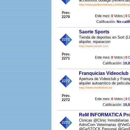
accesorios bodega (venencias, 
http://www.pedroximenez.com/soldora
Este mes:
0
Votos |
0
C
2270
Calificación:
No calif
Saorte Sports
Tienda de deportes en Sort (Ll
2271
alquiler, reparacion
http://www.saorte.com
Este mes:
0
Votos |
0
C
2271
Calificación:
10,0
Franquicias Videoclub
Apertura de Videoclub y Franq
2272
alquiler autoamtico de pelicul
http://www.moviestore.es
Este mes:
0
Votos |
0
C
2272
Calificación:
10,0
ReM INFORMATICA Prog
Clinicas @Clinic Inmobiliar
2273
AdmiCom Veterinarias @VetG
@GeSTOCK Personal @Ges