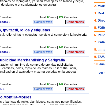
trabajos de reprografia, ya sean fotocopias en blanco y negro,
as de planos o encuadernaciones en espiral
onsultas
Total:
0
Votos |
129
Consultas
icado / 0
Calificar Web
Comentarios
tpv tactil, rollos y etiquetas
til, rollo, cintas y etiquetas, servicio al comercio y la hosteleria
onsultas
Total:
0
Votos |
141
Consultas
icado / 0
Calificar Web
Comentarios
ublicidad Merchandising y Serigrafia
zacion sin minimo de compra de prendas publicitarias
, camisas, polos, tops) de las marcas Fruit of the Loom,
onalidad en el acabado y maxima seriedad en la entrega
onsultas
Total:
0
Votos |
142
Consultas
 / 6
Calificar Web
Comentarios
o.Montilla-Moriles.
les y barricas de roble, alambiques, catavinos personificados,