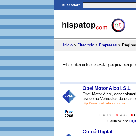
Buscador
:
Inicio
>
Directorio
>
Empresas
>
Página
El contenido de esta página requi
Opel Motor Alcoi, S.L
Opel Motor Alcoi, concesiona
2266
así como Vehículos de ocasión
http://www.opelmotoralcoi.com
Este mes:
0
Votos |
0
C
2266
Calificación:
10,0
Copió Digital