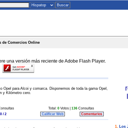
Inicio
|
Chat
|
Postales
|
Juegos
|
To
s de Comercios Online
ere una versión más reciente de Adobe Flash Player.
rio Opel para Alcoi y comarca. Disponemos de toda la gama Opel,
 y Kilómetro cero.
onsultas
Total:
0
Votos |
136
Consultas
0 / 2
Calificar Web
Comentarios