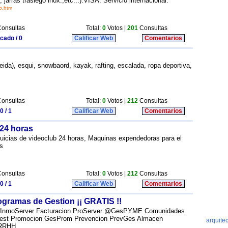
jarras trasiego inox.,etc...).VISA. Servicio internacional.
o.htm
onsultas
Total:
0
Votos |
201
Consultas
icado / 0
Calificar Web
Comentarios
eida), esqui, snowbaord, kayak, rafting, escalada, ropa deportiva,
onsultas
Total:
0
Votos |
212
Consultas
0 / 1
Calificar Web
Comentarios
 24 horas
uicias de videoclub 24 horas, Maquinas expendedoras para el
as
onsultas
Total:
0
Votos |
212
Consultas
0 / 1
Calificar Web
Comentarios
ramas de Gestion ¡¡ GRATIS !!
ias InmoServer Facturacion ProServer @GesPYME Comunidades
est Promocion GesProm Prevencion PrevGes Almacen
RRHH