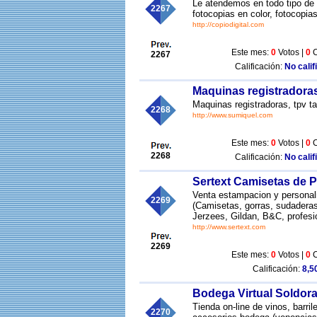
Le atendemos en todo tipo de 
2267
fotocopias en color, fotocopi
http://copiodigital.com
Este mes:
0
Votos |
0
C
2267
Calificación:
No calif
Maquinas registradoras, 
Maquinas registradoras, tpv tac
2268
http://www.sumiquel.com
Este mes:
0
Votos |
0
C
2268
Calificación:
No calif
Sertext Camisetas de P
Venta estampacion y personali
2269
(Camisetas, gorras, sudaderas
Jerzees, Gildan, B&C, profesi
http://www.sertext.com
2269
Este mes:
0
Votos |
0
C
Calificación:
8,50
Bodega Virtual Soldora
Tienda on-line de vinos, barri
2270