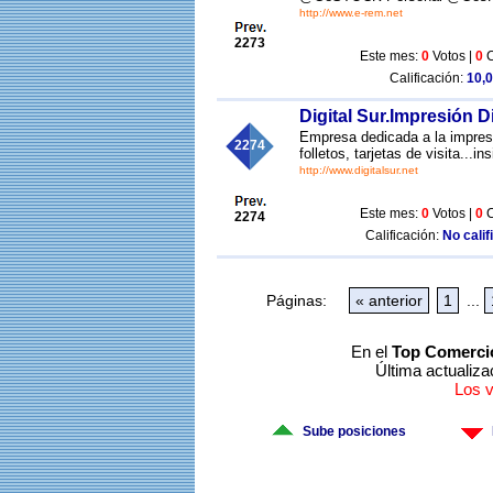
http://www.e-rem.net
2273
Este mes:
0
Votos |
0
C
Calificación:
10,0
Digital Sur.Impresión Di
Empresa dedicada a la impresi
2274
folletos, tarjetas de visita...i
http://www.digitalsur.net
Este mes:
0
Votos |
0
C
2274
Calificación:
No calif
Páginas:
« anterior
1
...
En el
Top Comerci
Última actualiza
Los 
Sube posiciones