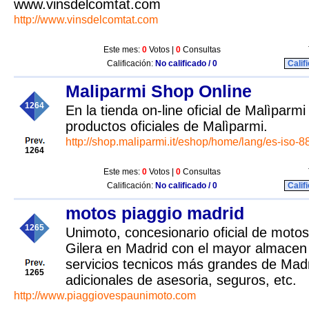
www.vinsdelcomtat.com
http://www.vinsdelcomtat.com
Este mes:
0
Votos |
0
Consultas
Calificación:
No calificado / 0
Calif
Maliparmi Shop Online
1264
En la tienda on-line oficial de Malìparm
productos oficiales de Malìparmi.
http://shop.maliparmi.it/eshop/home/lang/es-iso-8
1264
Este mes:
0
Votos |
0
Consultas
Calificación:
No calificado / 0
Calif
motos piaggio madrid
1265
Unimoto, concesionario oficial de moto
Gilera en Madrid con el mayor almacen
servicios tecnicos más grandes de Madr
1265
adicionales de asesoria, seguros, etc.
http://www.piaggiovespaunimoto.com