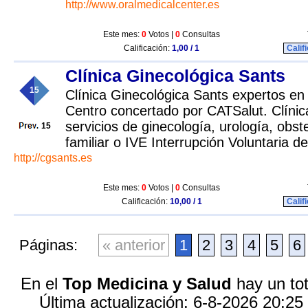
http://www.oralmedicalcenter.es
Este mes:
0
Votos |
0
Consultas
Calificación:
1,00 / 1
Calif
Clínica Ginecológica Sants
15
Clínica Ginecológica Sants expertos en p
Centro concertado por CATSalut. Clínic
servicios de ginecología, urología, obstet
15
familiar o IVE Interrupción Voluntaria 
http://cgsants.es
Este mes:
0
Votos |
0
Consultas
Calificación:
10,00 / 1
Calif
Páginas:
« anterior
1
2
3
4
5
6
En el
Top Medicina y Salud
hay un tot
Última actualización: 6-8-2026 20:25