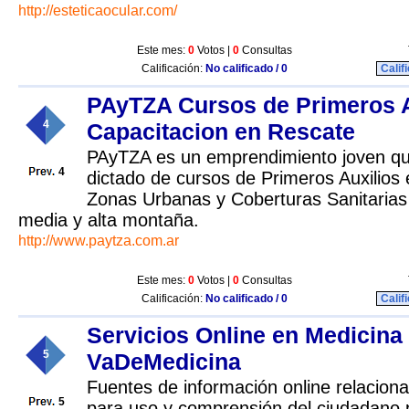
http://esteticaocular.com/
Este mes:
0
Votos |
0
Consultas
Calificación:
No calificado / 0
Calif
PAyTZA Cursos de Primeros A
4
Capacitacion en Rescate
PAyTZA es un emprendimiento joven que
4
dictado de cursos de Primeros Auxilios
Zonas Urbanas y Coberturas Sanitarias
media y alta montaña.
http://www.paytza.com.ar
Este mes:
0
Votos |
0
Consultas
Calificación:
No calificado / 0
Calif
Servicios Online en Medicina 
5
VaDeMedicina
Fuentes de información online relacion
5
para uso y comprensión del ciudadano p