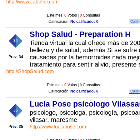
http://www.cabellor.com
Este mes:
0
Votos |
0
Consultas
Calificación:
No calificado / 0
Calif
Shop Salud - Preparation H
34
Tienda virtual la cual ofrece más de 2
belleza y de salud, además Si se sufre 
causadas por la hemorroides nada mejor
34
tratamiento para sentir alivio, presente
http://ShopSalud.com
Este mes:
0
Votos |
0
Consultas
Calificación:
No calificado / 0
Calif
Lucía Pose psicologo Vilassa
35
psicologo, psicologa, psicología, psicoan
vilasar, maresme
http://www.luciapose.com
35