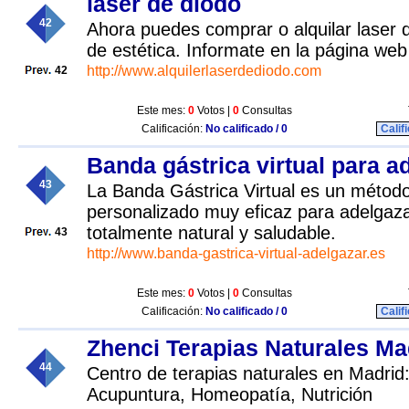
laser de diodo
42
Ahora puedes comprar o alquilar laser d
de estética. Informate en la página web
http://www.alquilerlaserdediodo.com
42
Este mes:
0
Votos |
0
Consultas
Calificación:
No calificado / 0
Calif
Banda gástrica virtual para a
43
La Banda Gástrica Virtual es un método 
personalizado muy eficaz para adelgaza
totalmente natural y saludable.
43
http://www.banda-gastrica-virtual-adelgazar.es
Este mes:
0
Votos |
0
Consultas
Calificación:
No calificado / 0
Calif
Zhenci Terapias Naturales Ma
44
Centro de terapias naturales en Madrid
Acupuntura, Homeopatía, Nutrición