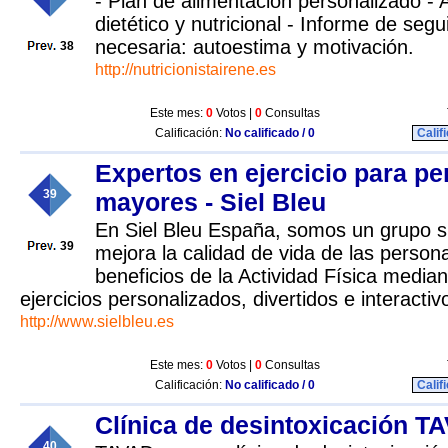
- Plan de alimentación personalizado -
dietético y nutricional - Informe de seg
necesaria: autoestima y motivación.
38
http://nutricionistairene.es
Este mes:
0
Votos |
0
Consultas
Calificación:
No calificado / 0
Calif
Expertos en ejercicio para p
39
mayores - Siel Bleu
En Siel Bleu España, somos un grupo s
39
mejora la calidad de vida de las perso
beneficios de la Actividad Física medi
ejercicios personalizados, divertidos e interactiv
http://www.sielbleu.es
Este mes:
0
Votos |
0
Consultas
Calificación:
No calificado / 0
Calif
Clínica de desintoxicación T
40