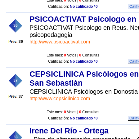
Este mes:
0
Votos |
0
Consultas
Calificación:
No calificado / 0
Calif
PSICOACTIVAT Psicologo en
36
PSICOACTIVAT Psicologo en Reus. Neur
psicopedagogia
http://www.psicoactivat.com
36
Este mes:
0
Votos |
0
Consultas
Calificación:
No calificado / 0
Calif
CEPSICLINICA Psicólogos en
37
San Sebastián
CEPSICLINICA Psicólogos en Donostia
37
http://www.cepsiclinica.com
Este mes:
0
Votos |
0
Consultas
Calificación:
No calificado / 0
Calif
Irene Del Río - Ortega
38