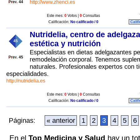
http://www.zhenci.es
44
Este mes:
0
Votos |
0
Consultas
Calificación:
No calificado / 0
Calif
Nutridelia, centro de adelgaz
45
estética y nutrición
Especialistas en dietas adelgazantes p
45
remodelación corporal. Tenemos suplem
naturales. Profesionales expertos con t
especialidades.
http://nutridelia.es
Este mes:
0
Votos |
0
Consultas
Calificación:
No calificado / 0
Calif
Páginas:
« anterior
1
2
3
4
5
6
En el
Top Medicina y Salud
hay un tot