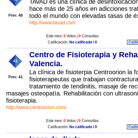
TAVAD es una clínica de desintoxicació
hace más de 25 años en adicciones tra
todo el mundo con elevadas tasas de éx
40
http://www.tavad.com
Este mes:
0
Votos |
0
Consultas
Calificación:
No calificado / 0
Calif
Centro de Fisioterapia y Reha
41
Valencia.
La clínica de fisioterpia Centroorion la
41
fisioterapeutas que trabajan contractur
tratamiento de tendinitis, masaje de re
masajes osteopatía. Rehabilitación con ultraso
fisioterapia.
http://www.centroorion.com/
Este mes:
0
Votos |
0
Consultas
Calificación:
No calificado / 0
Calif