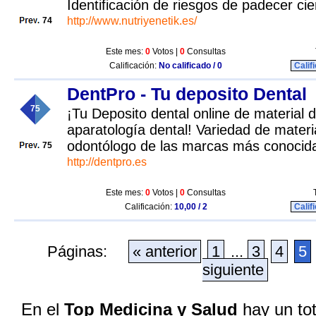
Identificación de riesgos de padecer c
http://www.nutriyenetik.es/
74
Este mes:
0
Votos |
0
Consultas
Calificación:
No calificado / 0
Calif
DentPro - Tu deposito Dental
75
¡Tu Deposito dental online de material d
aparatología dental! Variedad de materi
odontólogo de las marcas más conocid
75
http://dentpro.es
Este mes:
0
Votos |
0
Consultas
Calificación:
10,00 / 2
Calif
Páginas:
« anterior
1
...
3
4
5
siguiente
En el
Top Medicina y Salud
hay un tot