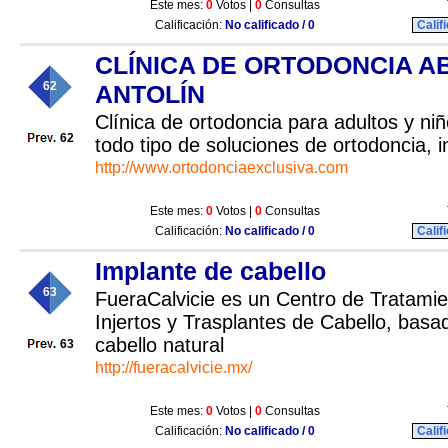
Este mes:
0
Votos |
0
Consultas
Calificación:
No calificado / 0
Calif
CLÍNICA DE ORTODONCIA A
62
ANTOLÍN
Clínica de ortodoncia para adultos y ni
62
todo tipo de soluciones de ortodoncia, i
http://www.ortodonciaexclusiva.com
Este mes:
0
Votos |
0
Consultas
Calificación:
No calificado / 0
Calif
Implante de cabello
63
FueraCalvicie es un Centro de Tratamien
Injertos y Trasplantes de Cabello, basa
cabello natural
63
http://fueracalvicie.mx/
Este mes:
0
Votos |
0
Consultas
Calificación:
No calificado / 0
Calif