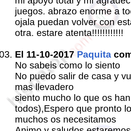
mi apoyo total y mi agradec
juegos. abrazo enorme a to
ojala puedan volver con est
otra. estare atenta!!!!!!!!!!!!
El 11-10-2017
Paquita
com
No sabeis como lo siento
No puedo salir de casa y v
mas llevadero
siento mucho lo que os ha
todos),Espero que pronto l
muchos os necesitamos
Animo y saludos,estaremo