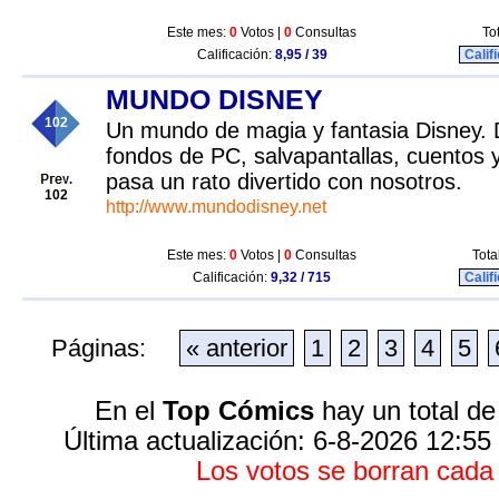
Este mes:
0
Votos |
0
Consultas
To
Calificación:
8,95 / 39
Calif
MUNDO DISNEY
102
Un mundo de magia y fantasia Disney. D
fondos de PC, salvapantallas, cuentos
pasa un rato divertido con nosotros.
102
http://www.mundodisney.net
Este mes:
0
Votos |
0
Consultas
Tota
Calificación:
9,32 / 715
Calif
Páginas:
« anterior
1
2
3
4
5
En el
Top Cómics
hay un total de
Última actualización: 6-8-2026 12:55
Los votos se borran cad