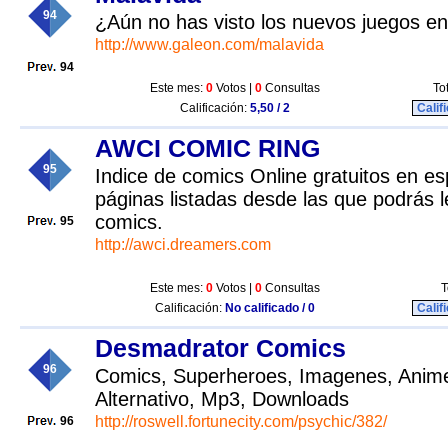
94
¿Aún no has visto los nuevos juegos en
http://www.galeon.com/malavida
94
Este mes:
0
Votos |
0
Consultas
To
Calificación:
5,50 / 2
Calif
AWCI COMIC RING
95
Indice de comics Online gratuitos en e
páginas listadas desde las que podrás l
comics.
95
http://awci.dreamers.com
Este mes:
0
Votos |
0
Consultas
T
Calificación:
No calificado / 0
Calif
Desmadrator Comics
96
Comics, Superheroes, Imagenes, Anim
Alternativo, Mp3, Downloads
http://roswell.fortunecity.com/psychic/382/
96