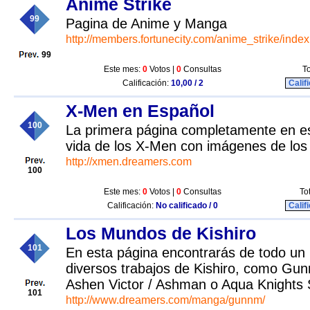
Anime Strike
99
Pagina de Anime y Manga
http://members.fortunecity.com/anime_strike/index
99
Este mes:
0
Votos |
0
Consultas
To
Calificación:
10,00 / 2
Calif
X-Men en Español
100
La primera página completamente en es
vida de los X-Men con imágenes de los
http://xmen.dreamers.com
100
Este mes:
0
Votos |
0
Consultas
To
Calificación:
No calificado / 0
Calif
Los Mundos de Kishiro
101
En esta página encontrarás de todo un 
diversos trabajos de Kishiro, como Gun
Ashen Victor / Ashman o Aqua Knights
101
http://www.dreamers.com/manga/gunnm/