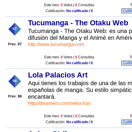
Este mes:
0
Votos |
0
Consultas
T
Calificación:
No calificado / 0
Calif
Tucumanga - The Otaku Web
97
Tucumanga - The Otaku Web: es una pá
difusión del Manga y el Animé en Améri
http://www.tucumanga.com
97
Este mes:
0
Votos |
0
Consultas
T
Calificación:
No calificado / 0
Calif
Lola Palacios Art
98
Aqui tienes los trabajos de una de las m
españolas de manga. Su estilo simpátic
encantará.
98
http://dreamers.com/nekochan
Este mes:
0
Votos |
0
Consultas
T
Calificación:
No calificado / 0
Calif