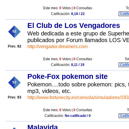
Este mes:
0
Votos |
0
Consultas
To
Calificación:
8,18 / 22
Calif
El Club de Los Vengadores
92
Web dedicada a este grupo de Superhe
publicados por Forum llamados LOS
http://vengador.dreamers.com
92
Este mes:
0
Votos |
0
Consultas
To
Calificación:
8,11 / 19
Calif
Poke-Fox pokemon site
93
Pokemon....todo sobre pokemon: pics, t
mp3, videos, etc.
http://www.fortunecity.es/consola/simuladores/193
93
Este mes:
0
Votos |
0
Consultas
T
Calificación:
No calificado / 0
Calif
Malavida