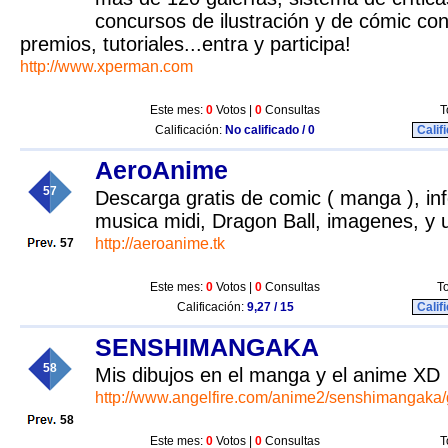
concursos de ilustración y de cómic con
premios, tutoriales...entra y participa!
http://www.xperman.com
Este mes:
0
Votos |
0
Consultas
T
Calificación:
No calificado / 0
Calif
AeroAnime
57
Descarga gratis de comic ( manga ), in
musica midi, Dragon Ball, imagenes, y u
http://aeroanime.tk
57
Este mes:
0
Votos |
0
Consultas
To
Calificación:
9,27 / 15
Calif
SENSHIMANGAKA
58
Mis dibujos en el manga y el anime XD
http://www.angelfire.com/anime2/senshimangaka/g
58
Este mes:
0
Votos |
0
Consultas
T