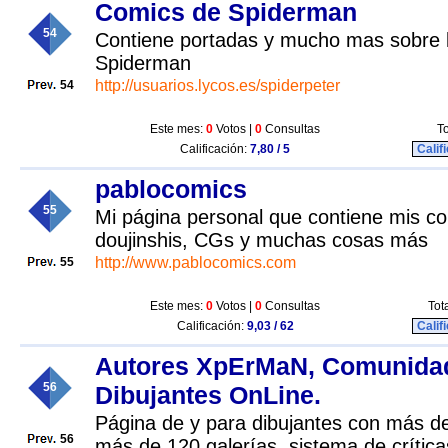
Comics de Spiderman
54
Contiene portadas y mucho mas sobre 
Spiderman
http://usuarios.lycos.es/spiderpeter
54
Este mes:
0
Votos |
0
Consultas
To
Calificación:
7,80 / 5
Calif
pablocomics
55
Mi página personal que contiene mis co
doujinshis, CGs y muchas cosas más
http://www.pablocomics.com
55
Este mes:
0
Votos |
0
Consultas
Tot
Calificación:
9,03 / 62
Calif
Autores XpErMaN, Comunida
56
Dibujantes OnLine.
Página de y para dibujantes con más de
56
más de 120 galerías, sistema de crítica