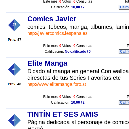
Este mes:
0
Votos |
0
Consultas
Tot
Calificación:
10,00 / 7
Calif
Comics Javier
47
comics, tebeos, manga, albumes, lamina
http://javiercomics.iespana.es
47
Este mes:
0
Votos |
0
Consultas
T
Calificación:
No calificado / 0
Calif
Elite Manga
48
Dicado al manga en general Con wallpa
diresctas de tus Series Favoritas,etc
http://www.elitemanga.foro.st
48
Este mes:
0
Votos |
0
Consultas
T
Calificación:
10,00 / 2
Calif
TINTÍN ET SES AMIS
49
Página dedicada al personaje de comics
Hergé