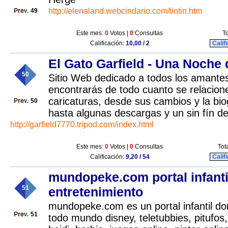
http://elenaland.webcindario.com/tintin.htm
49
Este mes:
0
Votos |
0
Consultas
To
Calificación:
10,00 / 2
Calif
El Gato Garfield - Una Noche
50
Sitio Web dedicado a todos los amantes
encontrarás de todo cuanto se relacion
caricaturas, desde sus cambios y la bi
50
hasta algunas descargas y un sin fín d
http://garfield7770.tripod.com/index.html
Este mes:
0
Votos |
0
Consultas
Tot
Calificación:
9,20 / 54
Calif
mundopeke.com portal infanti
51
entretenimiento
mundopeke.com es un portal infantil d
51
todo mundo disney, teletubbies, pitufo