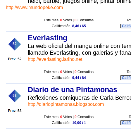
heidi, barbie, juegos online, pintar online
http://www.mundopeke.com
Este mes:
0
Votos |
0
Consultas
To
Calificación:
8,46 / 65
Calif
Everlasting
52
La web oficial del manga online con te
llamado Everlasting, con galerias y fana
http://everlasting.lariho.net
52
Este mes:
0
Votos |
0
Consultas
To
Calificación:
9,44 / 84
Calif
Diario de una Pintamonas
53
Reflexiones comiqueras de Carla Berro
http://diariopintamonas.blogspot.com
53
Este mes:
0
Votos |
0
Consultas
T
Calificación:
10,00 / 1
Calif