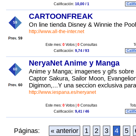
Calificación:
10,00 / 1
Calif
CARTOONFREAK
59
On line tienda Disney & Winnie the Pooh
http://www.all-the-inter.net
59
Este mes:
0
Votos |
0
Consultas
T
Calificación:
9,74 / 93
Calif
NeryaNet Anime y Manga
60
Anime y Manga; imagenes y gifs sobre
Captor Sakura, Sailor Moon, Evangelio
Digimon,...Y una seccion exclusiva para
60
http://www.iespana.es/neryanet
Este mes:
0
Votos |
0
Consultas
Tot
Calificación:
9,41 / 46
Calif
Páginas:
« anterior
1
2
3
4
5