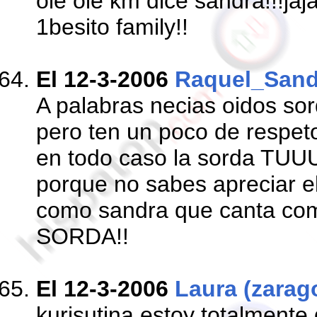
ole ole km dice sandra!!!jajaj
1besito family!!
El 12-3-2006
Raquel_Sand
A palabras necias oidos sord
pero ten un poco de respet
en todo caso la sorda TU
porque no sabes apreciar el
como sandra que canta como
SORDA!!
El 12-3-2006
Laura (zarag
kurisutina estoy totalmente