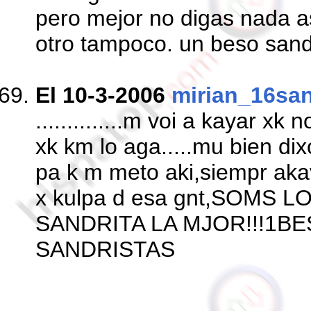
pero mejor no digas nada asi
otro tampoco. un beso sandr
El 10-3-2006
mirian_16san
..............m voi a kayar xk 
xk km lo aga.....mu bien dix
pa k m meto aki,siempr akav
x kulpa d esa gnt,SOMS L
SANDRITA LA MJOR!!!1B
SANDRISTAS