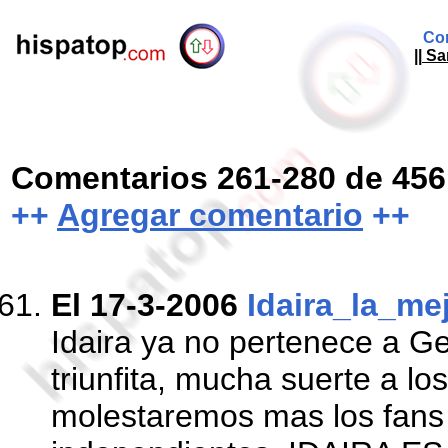
Com
|| S
Comentarios 261-280 de 456
++
Agregar comentario
++
El 17-3-2006
Idaira_la_me
Idaira ya no pertenece a G
triunfita, mucha suerte a los
molestaremos mas los fans