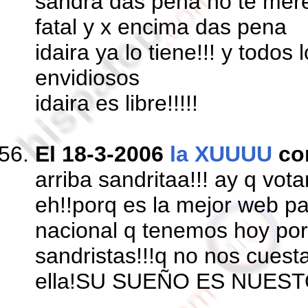
sandra das pena no te mere
fatal y x encima das pena
idaira ya lo tiene!!! y todos
envidiosos
idaira es libre!!!!!
El 18-3-2006
la XUUUU
co
arriba sandritaa!!! ay q vota
eh!!porq es la mejor web pa
nacional q tenemos hoy por
sandristas!!!q no nos cuest
ella!SU SUEÑO ES NUES