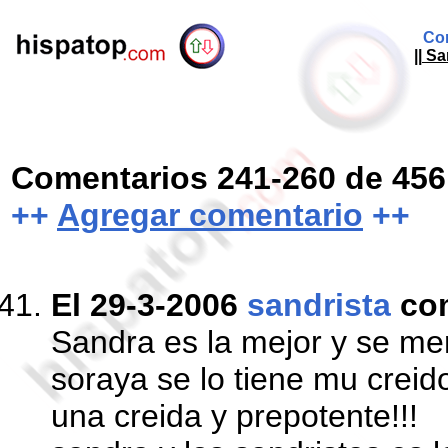
Com
|| S
Comentarios 241-260 de 456
++
Agregar comentario
++
El 29-3-2006
sandrista
co
Sandra es la mejor y se mer
soraya se lo tiene mu crei
una creida y prepotente!!!