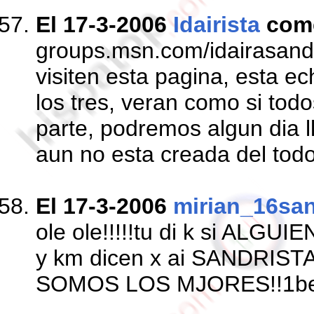
El 17-3-2006
Idairista
com
groups.msn.com/idairasand
visiten esta pagina, esta e
los tres, veran como si to
parte, podremos algun dia ll
aun no esta creada del todo
El 17-3-2006
mirian_16san
ole ole!!!!!tu di k si ALGUI
y km dicen x ai SANDRIST
SOMOS LOS MJORES!!1besi