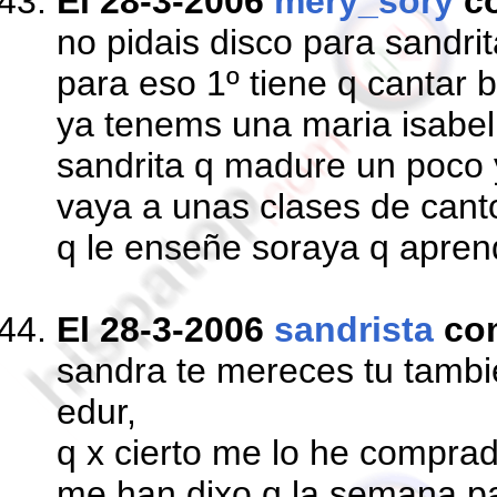
El 28-3-2006
mery_sory
c
no pidais disco para sandrit
para eso 1º tiene q cantar b
ya tenems una maria isabel 
sandrita q madure un poco 
vaya a unas clases de canto
q le enseñe soraya q apre
El 28-3-2006
sandrista
co
sandra te mereces tu tamb
edur,
q x cierto me lo he compra
me han dixo q la semana pa