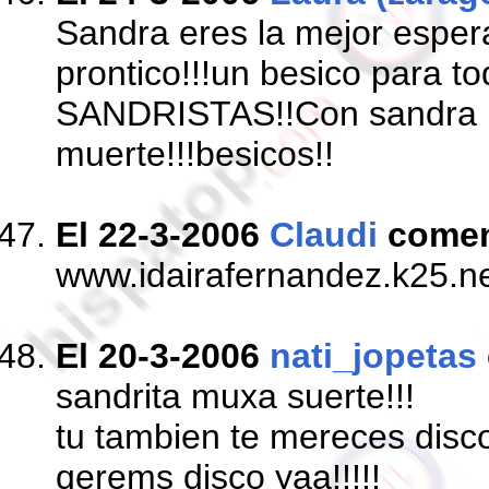
Sandra eres la mejor esper
prontico!!!un besico para to
SANDRISTAS!!Con sandra h
muerte!!!besicos!!
El 22-3-2006
Claudi
come
www.idairafernandez.k25.n
El 20-3-2006
nati_jopetas
sandrita muxa suerte!!!
tu tambien te mereces disco
qerems disco yaa!!!!!