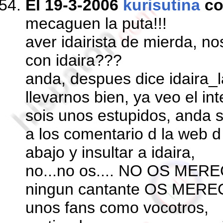
El 19-3-2006
kurisutina
co
mecaguen la puta!!!
aver idairista de mierda, 
con idaira???
anda, despues dice idaira_
llevarnos bien, ya veo el in
sois unos estupidos, anda s
a los comentario d la web d 
abajo y insultar a idaira,
no...no os.... NO OS MEREC
ningun cantante OS MERECE
unos fans como vocotros,