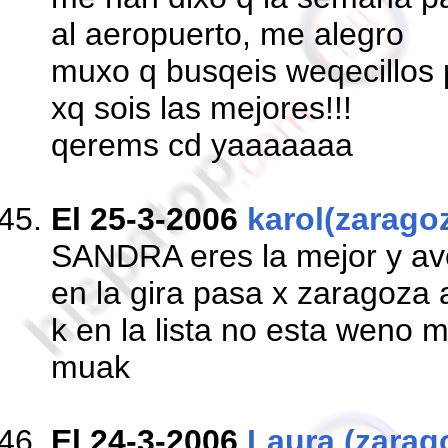
al aeropuerto, me alegro
muxo q busqeis weqecillos 
xq sois las mejores!!!
qerems cd yaaaaaaa
El 25-3-2006
karol(zarago
SANDRA eres la mejor y ave
en la gira pasa x zaragoza 
k en la lista no esta weno 
muak
El 24-3-2006
Laura (zarag