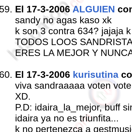
El 17-3-2006
ALGUIEN
co
sandy no agas kaso xk
k son 3 contra 634? jajaja 
TODOS LOOS SANDRISTA
ERES LA MEJOR Y NUNC
El 17-3-2006
kurisutina
co
viva sandraaaaa voten vote
XD.
P.D: idaira_la_mejor, buff s
idaira ya no es triunfita...
k no pertenezca a gestmusic