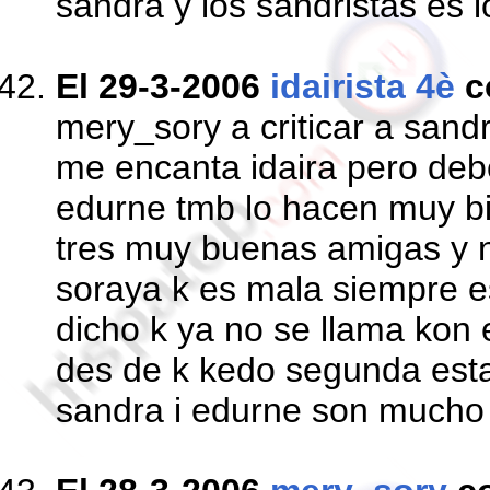
sandra y los sandristas es l
El 29-3-2006
idairista 4è
c
mery_sory a criticar a sandra
me encanta idaira pero deb
edurne tmb lo hacen muy bie
tres muy buenas amigas y n
soraya k es mala siempre e
dicho k ya no se llama kon 
des de k kedo segunda esta 
sandra i edurne son mucho 