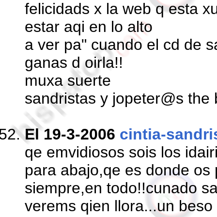
felicidads x la web q esta x
estar aqi en lo alto
a ver pa" cuando el cd de s
ganas d oirla!!
muxa suerte
sandristas y jopeter@s the 
El 19-3-2006
cintia-sandri
qe emvidiosos sois los idairis
para abajo,qe es donde os
siempre,en todo!!cunado sa
verems qien llora...un beso 