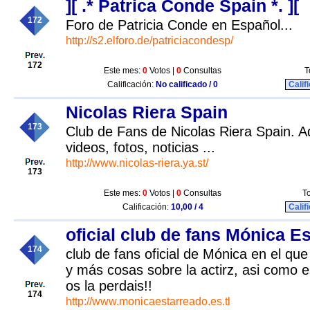
][ .* Patrica Conde Spain *. ][
172
Foro de Patricia Conde en Español...
http://s2.elforo.de/patriciacondesp/
172
Este mes:
0
Votos |
0
Consultas
T
Calificación:
No calificado / 0
Calif
Nicolas Riera Spain
173
Club de Fans de Nicolas Riera Spain. A
videos, fotos, noticias ...
http://www.nicolas-riera.ya.st/
173
Este mes:
0
Votos |
0
Consultas
To
Calificación:
10,00 / 4
Calif
oficial club de fans Mónica E
174
club de fans oficial de Mónica en el qu
y más cosas sobre la actirz, asi como e
os la perdais!!
174
http://www.monicaestarreado.es.tl