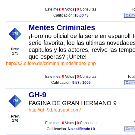
Este mes:
0
Votos |
0
Consultas
To
Calificación:
10,00 / 3
Calif
Mentes Criminales
175
¡Foro no oficial de la serie en español!
serie favorita, lee las ultimas novedad
capitulos y los actores, revive las temp
175
que esperas? ¡Unete!
http://s2.elforo.de/criminalminds/index.php
Este mes:
0
Votos |
0
Consultas
Tota
Calificación:
9,57 / 1005
Calif
GH-9
176
PAGINA DE GRAN HERMANO 9
http://gh-9.blogspot.com/
176
Este mes:
0
Votos |
0
Consultas
Calificación:
No calificado / 0
Calif