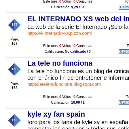
Este mes:
0
Votos |
0
Consultas
To
Calificación:
9,29 / 51
Calif
EL INTERNADO XS web del in
167
La web de la serie El Internado ¡Solo fa
http://el-internado-xs.piczo.com/
167
Este mes:
0
Votos |
0
Consultas
T
Calificación:
No calificado / 0
Calif
La tele no funciona
168
La tele no funciona es un blog de critica
con el único fin de entretener e informar
http://latelenofunciona.blogspot.com
168
Este mes:
0
Votos |
0
Consultas
T
Calificación:
10,00 / 1
Calif
kyle xy fan spain
169
foro para los fans de kyle xy en españ
comentar los capitulos y todas sus noti