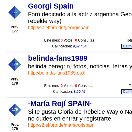
Georgi Spain
177
Foro dedicado a la actriz argentina Ge
rebelde way)
http://s2.elforo.de/georgispain
177
Este mes:
0
Votos |
0
Consultas
Tot
Calificación:
9,67 / 54
Calif
belinda-fans1989
178
belinda peregrin, fotos, noticias. letras
http://belinda-fans1989.es.tl
178
Este mes:
0
Votos |
0
Consultas
To
Calificación:
8,00 / 5
Calif
·María Rojí SPAIN·
179
Si te gusta Gloria de Rebelde Way o Na
no dudes en entrar y registrarte.
http://s2.elforo.de/mariarojispain
179