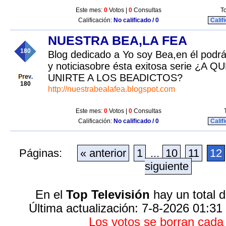
Este mes:
0
Votos |
0
Consultas
To
Calificación:
No calificado / 0
Calif
NUESTRA BEA,LA FEA
180
Blog dedicado a Yo soy Bea,en él podrá
y noticiasobre ésta exitosa serie ¿A
UNIRTE A LOS BEADICTOS?
180
http://nuestrabealafea.blogspot.com
Este mes:
0
Votos |
0
Consultas
Calificación:
No calificado / 0
Calif
Páginas:
« anterior
1
...
10
11
12
siguiente
En el
Top Televisión
hay un total 
Última actualización: 7-8-2026 01:31
Los votos se borran cad