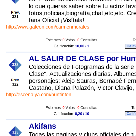
lo que quieras saber sobre tu actriz favo
fotos,noticias,biografía,chat,etc,etc. C
321
fans Oficial ¡Visítala!
http://www.galeon.com/carmenmorales
Este mes:
0
Votos |
0
Consultas
To
Calificación:
10,00 / 1
Calif
AL SALIR DE CLASE por Hunt
322
Colecciones de Fotogramas de la serie d
Clase". Actualizaciones diarias. Albume
personajes: Alejo Sauras, Bernabé Fern
322
Castaño, Diana Palazón, Victor Clavijo, 
http://escena.ya.com/huntinton
Este mes:
0
Votos |
0
Consultas
To
Calificación:
8,20 / 10
Calif
Akifans
323
Todas las paginas y clubs oficiales de tu