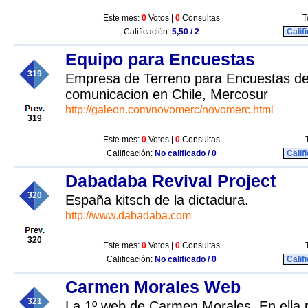
Este mes:
0
Votos |
0
Consultas
T
Calificación:
5,50 / 2
Calif
Equipo para Encuestas
319
Empresa de Terreno para Encuestas d
comunicacion en Chile, Mercosur
http://galeon.com/novomerc/novomerc.html
319
Este mes:
0
Votos |
0
Consultas
Calificación:
No calificado / 0
Calif
Dabadaba Revival Project
320
España kitsch de la dictadura.
http://www.dabadaba.com
320
Este mes:
0
Votos |
0
Consultas
Calificación:
No calificado / 0
Calif
Carmen Morales Web
321
La 1º web de Carmen Morales. En ella 