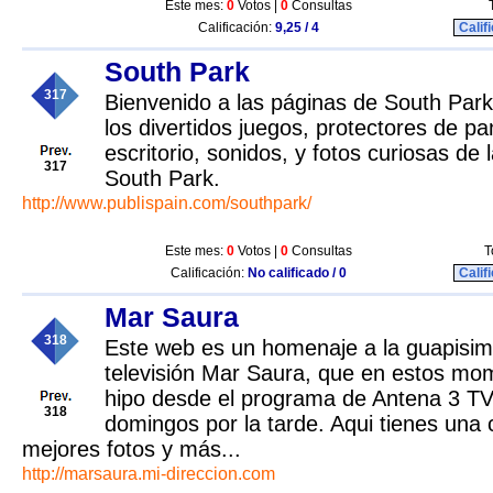
Este mes:
0
Votos |
0
Consultas
Calificación:
9,25 / 4
Calif
South Park
317
Bienvenido a las páginas de South Par
los divertidos juegos, protectores de pa
escritorio, sonidos, y fotos curiosas de
317
South Park.
http://www.publispain.com/southpark/
Este mes:
0
Votos |
0
Consultas
T
Calificación:
No calificado / 0
Calif
Mar Saura
318
Este web es un homenaje a la guapisi
televisión Mar Saura, que en estos mom
hipo desde el programa de Antena 3 TV
318
domingos por la tarde. Aqui tienes una 
mejores fotos y más...
http://marsaura.mi-direccion.com