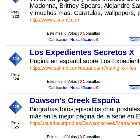
Madonna, Britney Spears, Alejandro Sanz
y muchos mas. Caratulas, wallpapers, p
323
http://www.akifans.com
Este mes:
0
Votos |
0
Consultas
Calificación:
No calificado / 0
Calif
Los Expedientes Secretos X
324
Página en español sobre Los Expedien
http://www.satlink.com/usuarios/m/martigli/x-files
324
Este mes:
0
Votos |
0
Consultas
Calificación:
No calificado / 0
Calif
Dawson's Creek España
325
Biografías,fotos,episodios,chat,postal
más en la mejor página de la serie en 
http://usuarios.tripod.es/Dawsonscreek/Marta/ho
325
Este mes:
0
Votos |
0
Consultas
T