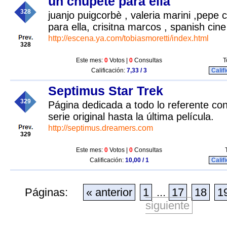
un chupete para ella
328
juanjo puigcorbè , valeria marini ,pepe 
para ella, crisitna marcos , spanish cine
http://escena.ya.com/tobiasmoretti/index.html
328
Este mes:
0
Votos |
0
Consultas
T
Calificación:
7,33 / 3
Calif
Septimus Star Trek
329
Página dedicada a todo lo referente con
serie original hasta la última película.
http://septimus.dreamers.com
329
Este mes:
0
Votos |
0
Consultas
Calificación:
10,00 / 1
Calif
Páginas:
« anterior
1
...
17
18
1
siguiente