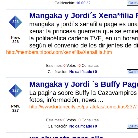
Calificación:
10,00 / 2
Calif
Mangaka y Jordi´s Xena*filia
326
mangaka y jordi´s xenafilia page es un
xena: la princesa guerrera que se emit
la polifacética cadena TVE, en un hora
326
según el convenio de los dirijentes de 
http://members.tripod.com/xenafilia/Xenafilia.htm
Este mes:
0
Votos |
0
Consultas
Calificación:
No calificado / 0
Calif
Mangaka y Jordi ´s Buffy Pag
327
La pagina sobre Buffy la Cazavampiros
fotos, información, news....
http://www.fortunecity.es/paralelas/comedias/237/
327
Este mes:
0
Votos |
0
Consultas
Calificación:
No calificado / 0
Calif