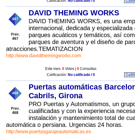
Calificación:
No calificado / 0
Calif
DAVID THEMING WORKS
467
DAVID THEMING WORKS, es una empr
internacional, dedicada y especializada
parques acuáticos y temáticos, así com
467
parques de aventura y el diseño de pa
atracciones.TEMATIZACION
http://www.davidthemingworks.com
Este mes:
0
Votos |
0
Consultas
Calificación:
No calificado / 0
Calif
Puertas automáticas Barcelon
468
Cabrils, Girona
PRO Puertas y Automatismos, un grup
cualificadas y con la experiencia necesa
468
instalación y mantenimiento total de cua
automática o persiana. Urgencias 24 horas.
http://www.puertasgarajeautomaticas.es