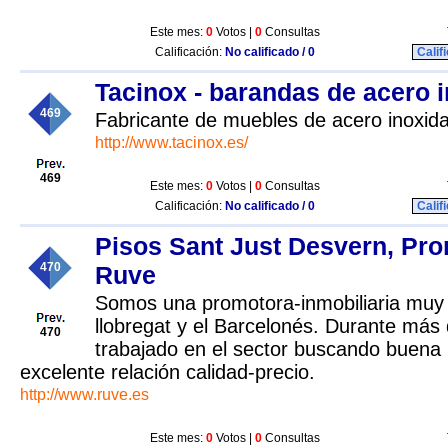
Este mes:
0
Votos |
0
Consultas
Calificación:
No calificado / 0
Calif
Tacinox - barandas de acero 
469
Fabricante de muebles de acero inoxid
http://www.tacinox.es/
469
Este mes:
0
Votos |
0
Consultas
Calificación:
No calificado / 0
Calif
Pisos Sant Just Desvern, Pr
470
Ruve
Somos una promotora-inmobiliaria muy f
llobregat y el Barcelonés. Durante má
470
trabajado en el sector buscando buena 
excelente relación calidad-precio.
http://www.ruve.es
Este mes:
0
Votos |
0
Consultas