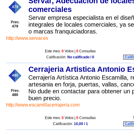
Servar, Adecuacion de locale
479
comerciales
Servar empresa especialista en el dise
integrales de locales comerciales, ya 
479
o marcas franquiciadoras.
http://www.servar.es
Este mes:
0
Votos |
0
Consultas
Calificación:
No calificado / 0
Calif
Cerrajeria Artistica Antonio E
480
Cerrajería Artística Antonio Escamilla, 
artesania en forja, puertas, vallas, canc
No dude en contactar para obtener un 
480
buen precio.
http://www.escamillacerrajeria.com
Este mes:
0
Votos |
0
Consultas
Calificación:
10,00 / 1
Calif