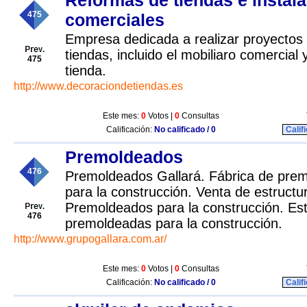
Reformas de tiendas e instal
475
comerciales
Empresa dedicada a realizar proyectos
tiendas, incluido el mobiliaro comercial 
475
tienda.
http://www.decoraciondetiendas.es
Este mes:
0
Votos |
0
Consultas
Calificación:
No calificado / 0
Calif
Premoldeados
476
Premoldeados Gallará. Fábrica de pre
para la construcción. Venta de estruct
Premoldeados para la construcción. Est
476
premoldeadas para la construcción.
http://www.grupogallara.com.ar/
Este mes:
0
Votos |
0
Consultas
Calificación:
No calificado / 0
Calif