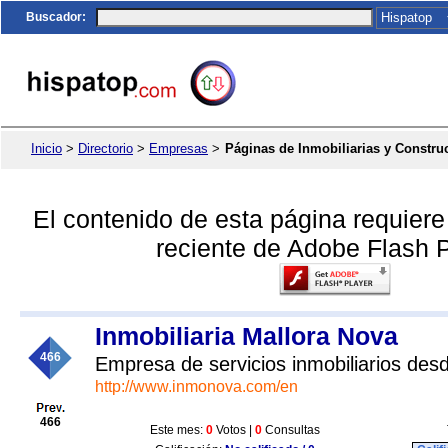
Buscador
:
Inicio
>
Directorio
>
Empresas
>
Páginas de Inmobiliarias y Constru
El contenido de esta página requier
reciente de Adobe Flash P
Inmobiliaria Mallora Nova
466
Empresa de servicios inmobiliarios des
http://www.inmonova.com/en
466
Este mes:
0
Votos |
0
Consultas