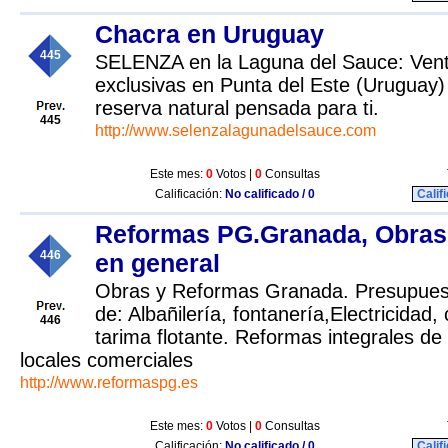
Chacra en Uruguay
445
SELENZA en la Laguna del Sauce: Vent
exclusivas en Punta del Este (Uruguay) 
reserva natural pensada para ti.
445
http://www.selenzalagunadelsauce.com
Este mes:
0
Votos |
0
Consultas
Calificación:
No calificado / 0
Calif
Reformas PG.Granada, Obras
446
en general
Obras y Reformas Granada. Presupues
de: Albañilería, fontanería,Electricidad,
446
tarima flotante. Reformas integrales de 
locales comerciales
http://www.reformaspg.es
Este mes:
0
Votos |
0
Consultas
Calificación:
No calificado / 0
Calif