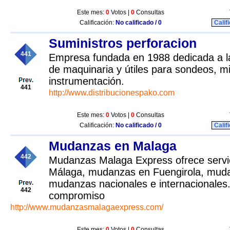
Este mes:
0
Votos |
0
Consultas
Calificación:
No calificado / 0
Calif
Suministros perforacion
441
Empresa fundada en 1988 dedicada a la 
de maquinaria y útiles para sondeos, m
instrumentación.
441
http://www.distribucionespako.com
Este mes:
0
Votos |
0
Consultas
Calificación:
No calificado / 0
Calif
Mudanzas en Malaga
442
Mudanzas Malaga Express ofrece serv
Málaga, mudanzas en Fuengirola, muda
mudanzas nacionales e internacionales
442
compromiso
http://www.mudanzasmalagaexpress.com/
Este mes:
0
Votos |
0
Consultas