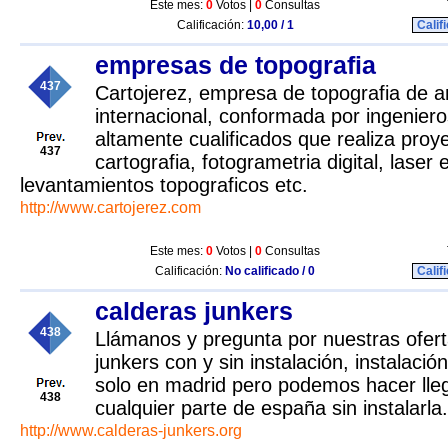
Este mes:
0
Votos |
0
Consultas
Calificación:
10,00 / 1
Calif
empresas de topografia
437
Cartojerez, empresa de topografia de a
internacional, conformada por ingeniero
altamente cualificados que realiza proy
437
cartografia, fotogrametria digital, laser
levantamientos topograficos etc.
http://www.cartojerez.com
Este mes:
0
Votos |
0
Consultas
Calificación:
No calificado / 0
Calif
calderas junkers
438
Llámanos y pregunta por nuestras ofert
junkers con y sin instalación, instalació
solo en madrid pero podemos hacer lleg
438
cualquier parte de españa sin instalarla.
http://www.calderas-junkers.org