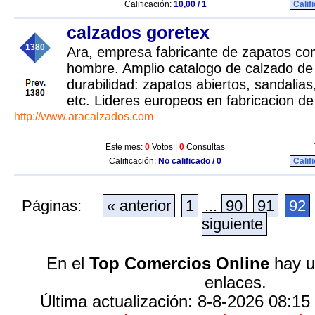
Calificación:
10,00 / 1
Calif
calzados goretex
1380
Ara, empresa fabricante de zapatos c
hombre. Amplio catalogo de calzado de 
durabilidad: zapatos abiertos, sandalias
1380
etc. Lideres europeos en fabricacion d
http://www.aracalzados.com
Este mes:
0
Votos |
0
Consultas
Calificación:
No calificado / 0
Calif
Páginas:
« anterior
1
...
90
91
92
siguiente
En el
Top Comercios Online
hay u
enlaces.
Última actualización: 8-8-2026 08:15