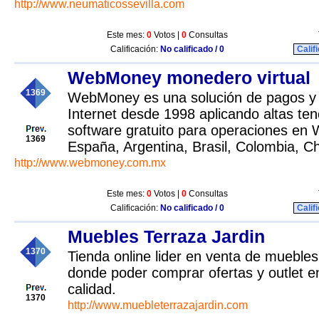
http://www.neumaticossevilla.com
Este mes:
0
Votos |
0
Consultas
Calificación:
No calificado / 0
Calif
WebMoney monedero virtual
1369
WebMoney es una solución de pagos y 
Internet desde 1998 aplicando altas te
software gratuito para operaciones e
1369
España, Argentina, Brasil, Colombia, Chi
http://www.webmoney.com.mx
Este mes:
0
Votos |
0
Consultas
Calificación:
No calificado / 0
Calif
Muebles Terraza Jardin
1370
Tienda online lider en venta de muebles 
donde poder comprar ofertas y outlet
calidad.
1370
http://www.muebleterrazajardin.com