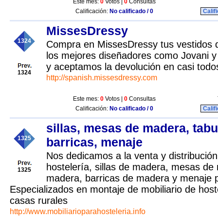
Este mes:
0
Votos |
0
Consultas
Calificación:
No calificado / 0
Calif
MissesDressy
1324
Compra en MissesDressy tus vestidos 
los mejores diseñadores como Jovani y 
y aceptamos la devolución en casi todos
1324
http://spanish.missesdressy.com
Este mes:
0
Votos |
0
Consultas
Calificación:
No calificado / 0
Calif
sillas, mesas de madera, tabu
1325
barricas, menaje
Nos dedicamos a la venta y distribución
hostelería, sillas de madera, mesas de
1325
madera, barricas de madera y menaje p
Especializados en montaje de mobiliario de hoste
casas rurales
http://www.mobiliarioparahosteleria.info