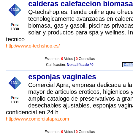
calderas calefaccion biomasa
1330
Q-techshop.es, tienda online que ofrec
tecnologicamente avanzadas en caldera
biomasa, gas y gasoil, piscinas privada
1330
solar y productos para spa y wellnes. In
tecnico.
http://www.q-techshop.es/
Este mes:
0
Votos |
0
Consultas
Calificación:
No calificado / 0
Calif
esponjas vaginales
1331
Comercial Apra, empresa dedicada a la d
mayor de articulos eroticos, higienicos 
amplio catalogo de preservativos a gra
1331
desechables ajustables, esponjas vagin
confidencial en 24 h.
http://www.comercialapra.com
Este mes:
0
Votos |
0
Consultas