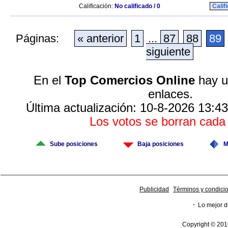
Calificación:
No calificado / 0
Calif
Páginas:
« anterior
1
...
87
88
89
siguiente
En el
Top Comercios Online
hay u
enlaces.
Última actualización: 10-8-2026 13:43
Los votos se borran cad
Sube posiciones
Baja posiciones
M
Publicidad
Términos y condici
·
Lo mejor d
Copyright © 201