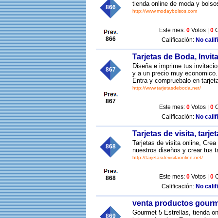
tienda online de moda y bolso
866
http://www.modaybolsos.com
Este mes:
0
Votos |
0
C
866
Calificación:
No calif
Tarjetas de Boda, Invi
Diseña e imprime tus invitaci
867
y a un precio muy economico. P
Entra y compruebalo en tarje
http://www.tarjetasdeboda.net/
867
Este mes:
0
Votos |
0
C
Calificación:
No calif
Tarjetas de visita, tarje
Tarjetas de visita online, Crea
868
nuestros diseños y crear tus ta
http://tarjetasdevisitaonline.net/
Este mes:
0
Votos |
0
C
868
Calificación:
No calif
venta productos gour
Gourmet 5 Estrellas, tienda o
869