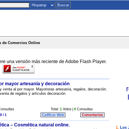
Inicio
|
Chat
|
Postales
|
Juegos
|
To
s de Comercios Online
ere una versión más reciente de Adobe Flash Player.
por mayor artesanía y decoración
venta al por mayor. Mayoristas artesanía, regalos, decoración.
venta de regalos y artículos decoración
onsultas
Total:
1
Votos |
0
Consultas
0 / 1
Calificar Web
Comentarios
ética – Cosmética natural online.