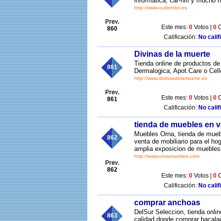
informatica, car-hifi y mucho
http://www.outletnbs.es
Este mes:
0
Votos |
0
C
860
Calificación:
No calif
Divinas de la muerte
Tienda online de productos d
861
Dermalogica, Apot.Care o Cel
http://www.divinasdelamuerte.es
Este mes:
0
Votos |
0
C
861
Calificación:
No calif
tienda de muebles en v
Muebles Orna, tienda de muebl
862
venta de mobiliario para el ho
amplia exposicion de muebles
http://www.ornamuebles.com
862
Este mes:
0
Votos |
0
C
Calificación:
No calif
comprar anchoas
DelSur Seleccion, tienda onli
863
calidad donde comprar bacalao