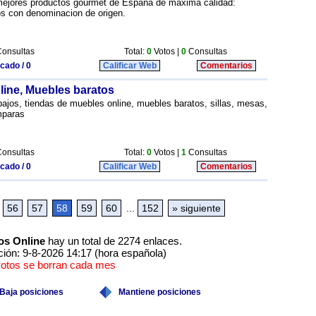
 mejores productos gourmet de España de maxima calidad:
os con denominacion de origen.
onsultas
Total:
0
Votos |
0
Consultas
icado / 0
Calificar Web
Comentarios
line, Muebles baratos
bajos, tiendas de muebles online, muebles baratos, sillas, mesas,
mparas
onsultas
Total:
0
Votos |
1
Consultas
icado / 0
Calificar Web
Comentarios
56
57
58
59
60
...
152
» siguiente
os Online
hay un total de 2274 enlaces.
ción: 9-8-2026 14:17 (hora española)
votos se borran cada mes
Baja posiciones
Mantiene posiciones