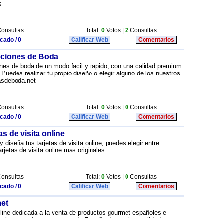
s
onsultas
Total:
0
Votos |
2
Consultas
icado / 0
Calificar Web
Comentarios
taciones de Boda
ones de boda de un modo facil y rapido, con una calidad premium
uedes realizar tu propio diseño o elegir alguno de los nuestros.
tasdeboda.net
onsultas
Total:
0
Votos |
0
Consultas
icado / 0
Calificar Web
Comentarios
tas de visita online
 y diseña tus tarjetas de visita online, puedes elegir entre
rjetas de visita online mas originales
onsultas
Total:
0
Votos |
0
Consultas
icado / 0
Calificar Web
Comentarios
met
nline dedicada a la venta de productos gourmet españoles e