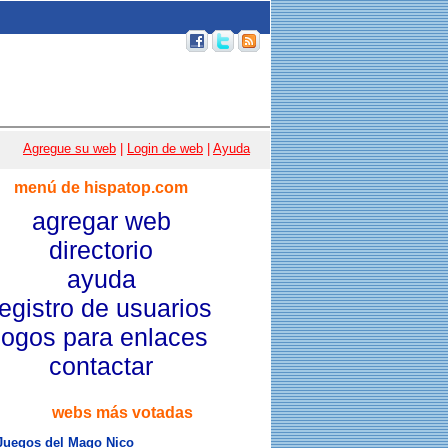
p 100
|
Email
|
Acceso usuarios
|
Agregue su web
|
Login de web
|
Ayuda