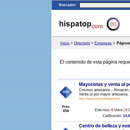
Buscador
:
Inicio
>
Directorio
>
Empresas
>
Página
El contenido de esta página requi
Mayoristas y venta al 
Cosmos artesanía – Almacén y 
856
Venta al por mayor artesanía, 
http://www.cosmosartesania.es
Este mes:
0
Votos |
0
C
856
Calificación:
10,0
Centro de belleza y est