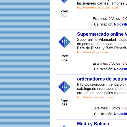
las mejores carnes, jamones y
http://www.delsurseleccion.com
863
Este mes:
0
Votos |
0
C
Calificación:
No calif
Supermercado online Vi
Super online Vilamarket, disp
864
de primera necesidad, cubrimos
Pere de Ribes; y Baix Penedès
http://www.vilamarket.es
864
Este mes:
0
Votos |
0
C
Calificación:
No calif
ordenadores de segu
InforOcasion.com, tienda onli
865
catalogo de ordenadores de s
etc. de las principales marcas
http://www.inforocasion.com
865
Este mes:
0
Votos |
0
C
Calificación:
No calif
Moda y Bolsos