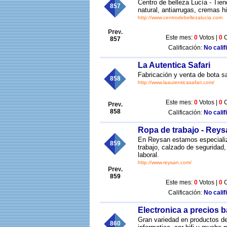
Centro de belleza Lucía - Ti
857
natural, antiarrugas, cremas 
http://www.centrodebellezalucia.com
Este mes:
0
Votos |
0
C
857
Calificación:
No calif
La Autentica Safari
Fabricación y venta de bota sa
858
http://www.laautenticasafari.com/
Este mes:
0
Votos |
0
C
858
Calificación:
No calif
Ropa de trabajo - Reys
En Reysan estamos especializ
859
trabajo, calzado de seguridad,
laboral.
http://www.reysan.com/
859
Este mes:
0
Votos |
0
C
Calificación:
No calif
Electronica a precios 
Gran variedad en productos de
860