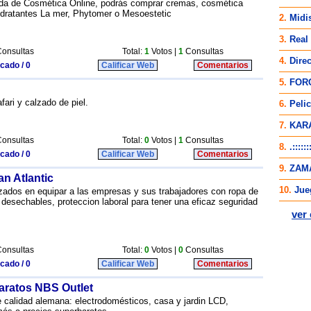
enda de Cosmética Online, podrás comprar cremas, cosmética
hidratantes La mer, Phytomer o Mesoestetic
onsultas
Total:
1
Votos |
1
Consultas
icado / 0
Calificar Web
Comentarios
fari y calzado de piel.
onsultas
Total:
0
Votos |
1
Consultas
icado / 0
Calificar Web
Comentarios
an Atlantic
ados en equipar a las empresas y sus trabajadores con ropa de
 desechables, proteccion laboral para tener una eficaz seguridad
onsultas
Total:
0
Votos |
0
Consultas
icado / 0
Calificar Web
Comentarios
baratos NBS Outlet
 calidad alemana: electrodomésticos, casa y jardin LCD,