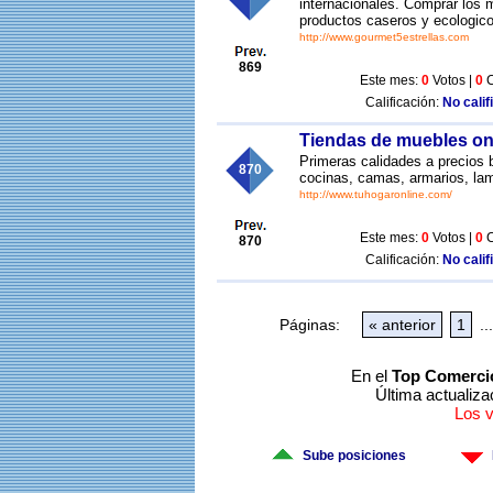
internacionales. Comprar los
productos caseros y ecologic
http://www.gourmet5estrellas.com
869
Este mes:
0
Votos |
0
C
Calificación:
No calif
Tiendas de muebles on
Primeras calidades a precios 
870
cocinas, camas, armarios, la
http://www.tuhogaronline.com/
Este mes:
0
Votos |
0
C
870
Calificación:
No calif
Páginas:
« anterior
1
...
En el
Top Comerci
Última actualiza
Los 
Sube posiciones