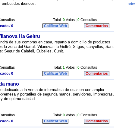
 embutidos ibericos.
onsultas
Total:
0
Votos |
0
Consultas
icado / 0
Calificar Web
Comentarios
lanova i la Geltru
ondrá de sus compras en casa, reparto a domicilio de productos
 la zona del Garraf: Vilanova i la Geltrú, Sitges, canyelles, Sant
: Segur de Calafell, Cubelles, Cunit.
onsultas
Total:
1
Votos |
0
Consultas
icado / 0
Calificar Web
Comentarios
nda mano
ne dedicado a la venta de informatica de ocasion con amplio
obremesa y portatiles de segunda manos, servidores, impresoras,
 y de optima calidad.
onsultas
Total:
0
Votos |
0
Consultas
icado / 0
Calificar Web
Comentarios