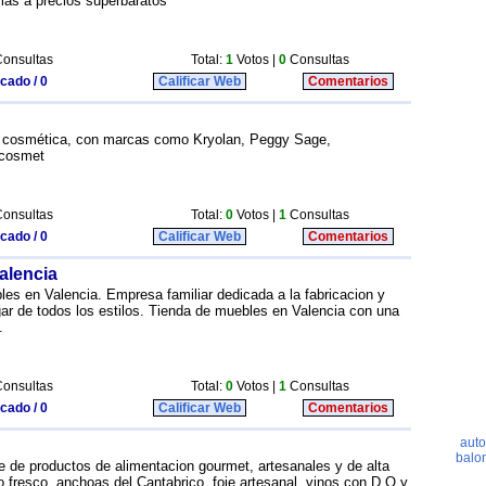
 más a precios superbaratos
onsultas
Total:
1
Votos |
0
Consultas
icado / 0
Calificar Web
Comentarios
e cosmética, con marcas como Kryolan, Peggy Sage,
lcosmet
onsultas
Total:
0
Votos |
1
Consultas
icado / 0
Calificar Web
Comentarios
alencia
es en Valencia. Empresa familiar dedicada a la fabricacion y
gar de todos los estilos. Tienda de muebles en Valencia con una
.
onsultas
Total:
0
Votos |
1
Consultas
icado / 0
Calificar Web
Comentarios
ne de productos de alimentacion gourmet, artesanales y de alta
 fresco, anchoas del Cantabrico, foie artesanal, vinos con D.O y