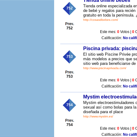
Tienda online bebés
Tienda online especializada e
752
de bebé y regalos para recié
gratuito en toda la península
http://cosasdbebes.com/
752
Este mes:
0
Votos |
0
C
Calificación:
No calif
Piscina privada: pisci
El sitio web Piscine Privée p
753
más modelos a precios que se 
sitio web para beneficiarse de
http://www.piscinaprivada.com/
753
Este mes:
0
Votos |
0
C
Calificación:
No calif
Mystim electroestimula
Mystim electroestimuladores de
754
sexual así como bolas para la 
diseñada para el place
http://www.mystim.es/
754
Este mes:
0
Votos |
0
C
Calificación:
No calif