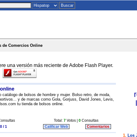
Inicio
|
Chat
|
Postales
|
Juegos
|
To
s de Comercios Online
ere una versión más reciente de Adobe Flash Player.
online
io catálogo de bolsos de hombre y mujer. Bolso retro, de moda,
eportivos... y de marcas como Gola, Gorjuss, David Jones, Levis,
sos.com tu tienda de bolsos online.
onsultas
Total:
7
Votos |
0
Consultas
0 / 1
Calificar Web
Comentarios