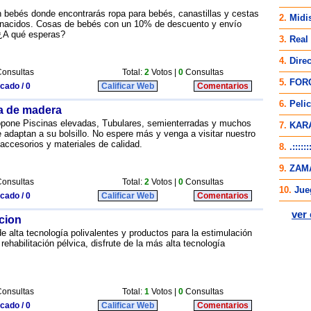
n bebés donde encontrarás ropa para bebés, canastillas y cestas
n nacidos. Cosas de bebés con un 10% de descuento y envío
. ¿A qué esperas?
onsultas
Total:
2
Votos |
0
Consultas
icado / 0
Calificar Web
Comentarios
na de madera
ropone Piscinas elevadas, Tubulares, semienterradas y muchos
adaptan a su bolsillo. No espere más y venga a visitar nuestro
 accesorios y materiales de calidad.
onsultas
Total:
2
Votos |
0
Consultas
icado / 0
Calificar Web
Comentarios
cion
 alta tecnología polivalentes y productos para la estimulación
rehabilitación pélvica, disfrute de la más alta tecnología
onsultas
Total:
1
Votos |
0
Consultas
icado / 0
Calificar Web
Comentarios