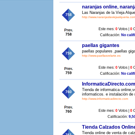
naranjas online, naranj
Las Naranjas de la Vieja Alqu
758
http://www.naranjaslaviejaalqueria.co
Este mes:
0
Votos |
0
C
758
Calificación:
No calif
paellas gigantes
paellas populares ,paellas gig
759
http://www.paellasvelarte.es
Este mes:
0
Votos |
0
C
759
Calificación:
No calif
InformaticaDirecto.com
Tienda de informatica online,
760
informaticos. e instalación de 
http://www.informaticadirecto.com
Este mes:
0
Votos |
0
C
760
Calificación:
9,50
Tienda Calzados Online
Tienda online de venta de cal