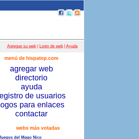
p 100
|
Email
|
Acceso usuarios
|
Agregue su web
|
Login de web
|
Ayuda