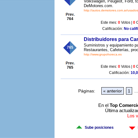
Volkswagen, Peugeot, Ford, t
DeMotores.com.
http://autos.demotores.com.ar/usados
764
Este mes:
0
Votos |
0
C
Calificación:
No calif
Distribuidores para Ca
Suministros y equipamiento par
765
Restaurantes, Cafeterías, pro
http://www.grupohoreca.es
Este mes:
0
Votos |
0
C
765
Calificación:
10,0
Páginas:
« anterior
1
...
En el
Top Comerci
Última actualiza
Los 
Sube posiciones