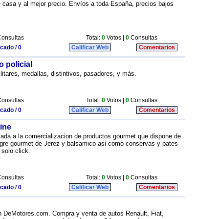
e casa y al mejor precio. Envíos a toda España, precios bajos
onsultas
Total:
0
Votos |
0
Consultas
icado / 0
Calificar Web
Comentarios
 policial
ilitares, medallas, distintivos, pasadores, y más.
onsultas
Total:
0
Votos |
0
Consultas
icado / 0
Calificar Web
Comentarios
ine
icada a la comercializacion de productos gourmet que dispone de
agre gourmet de Jerez y balsamico asi como conservas y pates
solo click.
onsultas
Total:
0
Votos |
0
Consultas
icado / 0
Calificar Web
Comentarios
 DeMotores.com. Compra y venta de autos Renault, Fiat,