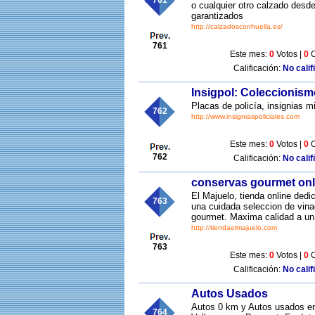
761
o cualquier otro calzado desd
garantizados
http://calzadosconhuella.es/
761
Este mes:
0
Votos |
0
C
Calificación:
No calif
Insigpol: Coleccionismo
Placas de policía, insignias m
762
http://www.insigniaspoliciales.com
Este mes:
0
Votos |
0
C
762
Calificación:
No calif
conservas gourmet onl
El Majuelo, tienda online ded
763
una cuidada seleccion de vin
gourmet. Maxima calidad a un 
http://tiendaelmajuelo.com
763
Este mes:
0
Votos |
0
C
Calificación:
No calif
Autos Usados
Autos 0 km y Autos usados en
764