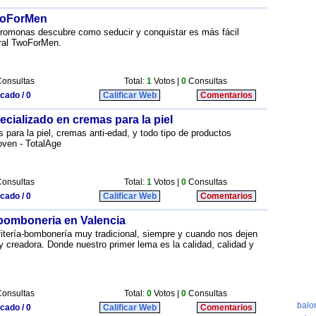
woForMen
romonas descubre como seducir y conquistar es más fácil
ural TwoForMen.
onsultas
Total:
1
Votos |
0
Consultas
icado / 0
Calificar Web
Comentarios
pecializado en cremas para la piel
para la piel, cremas anti-edad, y todo tipo de productos
oven - TotalAge
onsultas
Total:
1
Votos |
0
Consultas
icado / 0
Calificar Web
Comentarios
y bomboneria en Valencia
itería-bombonería muy tradicional, siempre y cuando nos dejen
y creadora. Donde nuestro primer lema es la calidad, calidad y
onsultas
Total:
0
Votos |
0
Consultas
icado / 0
Calificar Web
Comentarios