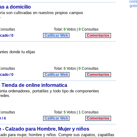
as a domicilio
ería son cultivadas en nuestros propios campos
m
onsultas
Total:
0
Votos |
0
Consultas
icado / 0
Calificar Web
Comentarios
antes donde tu elijas
onsultas
Total:
0
Votos |
0
Consultas
icado / 0
Calificar Web
Comentarios
 Tienda de online informatica
venta ordenadores, portatiles y todo tipo de componentes
redes.
onsultas
Total:
5
Votos |
1
Consultas
 / 4
Calificar Web
Comentarios
 - Calzado para Hombre, Mujer y niños
zado para mujer, hombre y niños. Compre sus zapatos, zapatillas