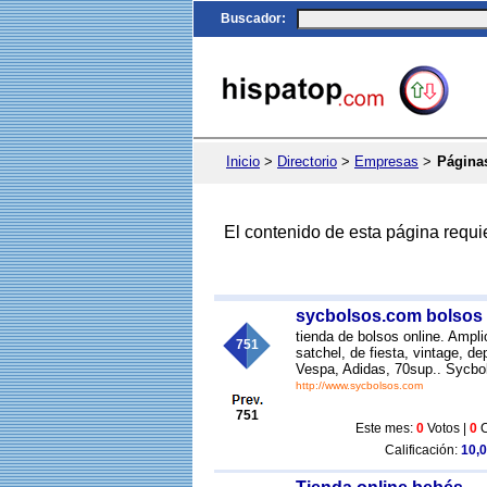
Buscador
:
Inicio
>
Directorio
>
Empresas
>
Página
El contenido de esta página requi
sycbolsos.com bolsos 
tienda de bolsos online. Ampl
751
satchel, de fiesta, vintage, d
Vespa, Adidas, 70sup.. Sycbol
http://www.sycbolsos.com
751
Este mes:
0
Votos |
0
C
Calificación:
10,0