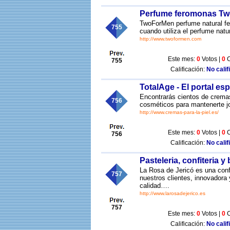
Perfume feromonas T
TwoForMen perfume natural fe
755
cuando utiliza el perfume nat
http://www.twoformen.com
Este mes:
0
Votos |
0
C
755
Calificación:
No calif
TotalAge - El portal es
Encontrarás cientos de cremas 
756
cosméticos para mantenerte j
http://www.cremas-para-la-piel.es/
Este mes:
0
Votos |
0
C
756
Calificación:
No calif
Pasteleria, confiteria 
La Rosa de Jericó es una conf
757
nuestros clientes, innovadora 
calidad….
http://www.larosadejerico.es
757
Este mes:
0
Votos |
0
C
Calificación:
No calif