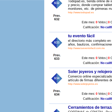
Todopad.es, tienda online de i
632
y precio, donde comprar tablet
monitores, etc. de primeras ma
http://www.todopad.es
632
Este mes:
0
Votos |
0
C
Calificación:
No calif
tu evento fácil
el directorio más completo e
633
años, bautizos, confirmacion
http://www.tueventofacil.com.mx
Este mes:
0
Votos |
0
C
633
Calificación:
No calif
Soler joyeros y relojer
Comercio online especializado
634
artículo de firmas diferentes 
http://www.solerjoyeros.es
Este mes:
0
Votos |
0
C
634
Calificación:
No calif
Cerramientos de terraza