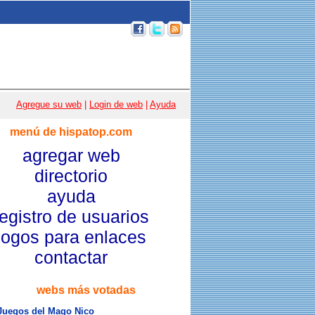
p 100
|
Email
|
Acceso usuarios
|
Agregue su web
|
Login de web
|
Ayuda