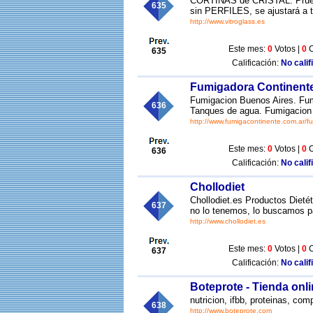
CORTINAS de CRISTAL. Pru
635
sin PERFILES, se ajustará a 
http://www.vitroglass.es
Este mes:
0
Votos |
0
C
635
Calificación:
No calif
Fumigadora Continent
Fumigacion Buenos Aires. Fum
636
Tanques de agua. Fumigacion 
http://www.fumigacontinente.com.ar/f
Este mes:
0
Votos |
0
C
636
Calificación:
No calif
Chollodiet
Chollodiet.es Productos Dieté
637
no lo tenemos, lo buscamos p
http://www.chollodiet.es
Este mes:
0
Votos |
0
C
637
Calificación:
No calif
Boteprote - Tienda onl
nutricion, ifbb, proteinas, co
638
http://www.boteprote.com