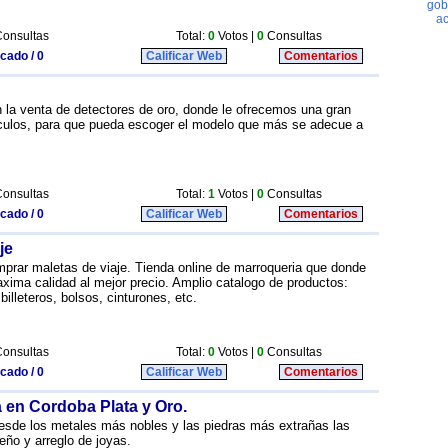
onsultas
Total:
0
Votos |
0
Consultas
icado / 0
Calificar Web
Comentarios
n la venta de detectores de oro, donde le ofrecemos una gran
ículos, para que pueda escoger el modelo que más se adecue a
onsultas
Total:
1
Votos |
0
Consultas
icado / 0
Calificar Web
Comentarios
je
prar maletas de viaje. Tienda online de marroqueria que donde
xima calidad al mejor precio. Amplio catalogo de productos:
illeteros, bolsos, cinturones, etc.
onsultas
Total:
0
Votos |
0
Consultas
icado / 0
Calificar Web
Comentarios
 en Cordoba Plata y Oro.
de los metales más nobles y las piedras más extrañas las
seño y arreglo de joyas.