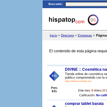
Buscador
:
Inicio
>
Directorio
>
Empresas
>
Página
El contenido de esta página requi
DIVINE :: Cosmética na
Tienda online de cosmética nat
631
público comprometido con la s
http://divinecosmetic.es/
Este mes:
0
Votos |
0
C
631
Calificación:
No calif
comprar tablet barata