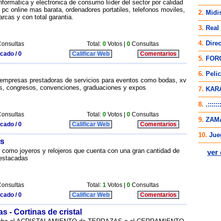
nformatica y electronica de consumo liíder del sector por calidad
 pc online mas barata, ordenadores portatiles, telefonos moviles,
rcas y con total garantia.
onsultas
Total:
0
Votos |
0
Consultas
icado / 0
Calificar Web
Comentarios
n empresas prestadoras de servicios para eventos como bodas, xv
es, congresos, convenciones, graduaciones y expos
onsultas
Total:
0
Votos |
0
Consultas
icado / 0
Calificar Web
Comentarios
os
 como joyeros y relojeros que cuenta con una gran cantidad de
destacadas
onsultas
Total:
1
Votos |
0
Consultas
icado / 0
Calificar Web
Comentarios
s - Cortinas de cristal