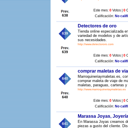
Este mes:
0
Votos |
0
C
638
Calificación:
No calif
Detectores de oro
Tienda online especializada e
639
variedad de modelos y de art
sus necesidades.
http://www.detectororo.com
639
Este mes:
0
Votos |
0
C
Calificación:
No calif
comprar maletas de via
Marroquineriaymaletas.es, com
640
comprar maleta de viaje de ma
maletas, paraguas, carteras y b
http://www.marroquineriaymaletas.es
640
Este mes:
0
Votos |
0
C
Calificación:
No calif
Marassa Joyas, Joyería
En Marassa Joyas creamos des
641
piezas a gusto del cliente. Di