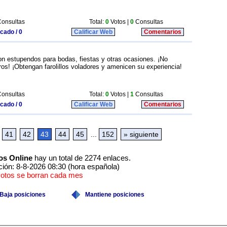
onsultas
Total:
0
Votos |
0
Consultas
icado / 0
Calificar Web
Comentarios
son estupendos para bodas, fiestas y otras ocasiones. ¡No
ros! ¡Obtengan farolillos voladores y amenicen su experiencia!
onsultas
Total:
0
Votos |
1
Consultas
icado / 0
Calificar Web
Comentarios
41
42
43
44
45
...
152
» siguiente
os Online
hay un total de 2274 enlaces.
ción: 8-8-2026 08:30 (hora española)
votos se borran cada mes
Baja posiciones
Mantiene posiciones