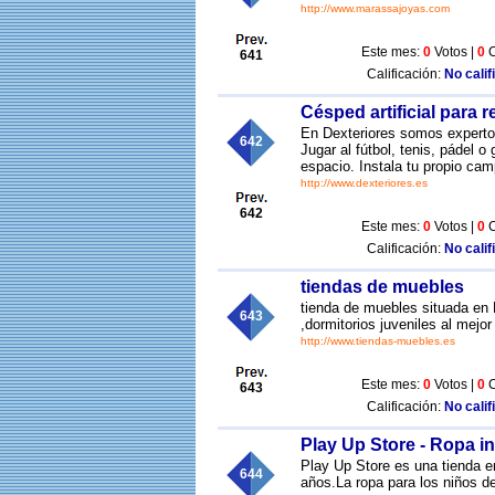
http://www.marassajoyas.com
Este mes:
0
Votos |
0
C
641
Calificación:
No calif
Césped artificial para r
En Dexteriores somos expertos
642
Jugar al fútbol, tenis, pádel 
espacio. Instala tu propio cam
http://www.dexteriores.es
642
Este mes:
0
Votos |
0
C
Calificación:
No calif
tiendas de muebles
tienda de muebles situada en 
643
,dormitorios juveniles al mejor
http://www.tiendas-muebles.es
Este mes:
0
Votos |
0
C
643
Calificación:
No calif
Play Up Store - Ropa in
Play Up Store es una tienda e
644
años.La ropa para los niños de