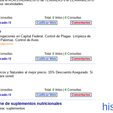
eba el ACRISTALAMIENTO de TERRAZAS o el CERRAMIENTO
tus necesidades.
onsultas
Total:
0
Votos |
0
Consultas
icado / 0
Calificar Web
Comentarios
e
igaciones en Capital Federal. Control de Plagas. Limpieza de
Palomas. Control de Aves.
umigaciones
onsultas
Total:
0
Votos |
0
Consultas
icado / 0
Calificar Web
Comentarios
ticos y Naturales al mejor precio. 15% Descuento Asegurado. Si
ara usted.
onsultas
Total:
0
Votos |
0
Consultas
icado / 0
Calificar Web
Comentarios
ine de suplementos nutricionales
mprar, suplementos