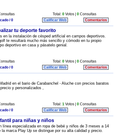
onsultas
Total:
0
Votos |
0
Consultas
icado / 0
Calificar Web
Comentarios
ealizar tu deporte favorito
 en la instalación de césped artificial en campos deportivos.
o golf te resultará mucho más sencillo y cómodo en tu propio
po deportivo en casa y pásatelo genial.
onsultas
Total:
0
Votos |
0
Consultas
icado / 0
Calificar Web
Comentarios
Madrid en el bario de Carabanchel - Aluche con precios baratos
 precio y personalizados ,
onsultas
Total:
1
Votos |
0
Consultas
icado / 0
Calificar Web
Comentarios
fantil para niñas y niños
n línea especializada en ropa de bebé y niños de 3 meses a 14
 la marca Play Up se distingue por su alta calidad y precio.