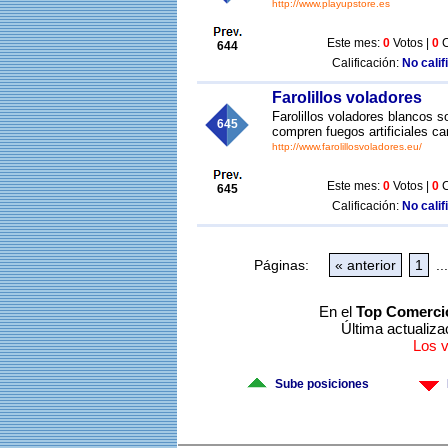
http://www.playupstore.es
Este mes:
0
Votos |
0
C
644
Calificación:
No calif
Farolillos voladores
Farolillos voladores blancos 
645
compren fuegos artificiales ca
http://www.farolillosvoladores.eu/
Este mes:
0
Votos |
0
C
645
Calificación:
No calif
Páginas:
« anterior
1
...
En el
Top Comerci
Última actualiza
Los 
Sube posiciones