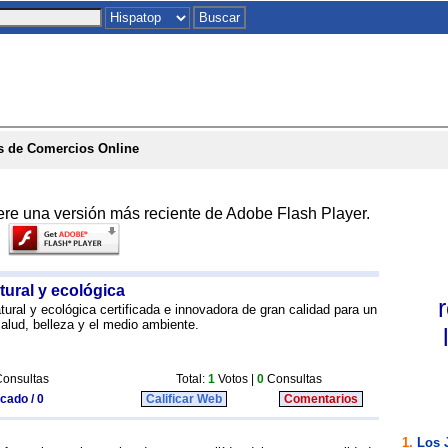
Inicio
|
Chat
|
Postales
|
Juegos
|
To
s de Comercios Online
ere una versión más reciente de Adobe Flash Player.
tural y ecológica
ural y ecológica certificada e innovadora de gran calidad para un
alud, belleza y el medio ambiente.
onsultas
Total:
1
Votos |
0
Consultas
icado / 0
Calificar Web
Comentarios