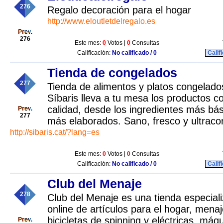
276
Regalo decoración para el hogar
http://www.eloutletdelregalo.es
276
Este mes:
0
Votos |
0
Consultas
Calificación:
No calificado / 0
Calif
Tienda de congelados
277
Tienda de alimentos y platos congelado
Síbaris lleva a tu mesa los productos c
calidad, desde los ingredientes más bás
277
más elaborados. Sano, fresco y ultraco
http://sibaris.cat/?lang=es
Este mes:
0
Votos |
0
Consultas
Calificación:
No calificado / 0
Calif
Club del Menaje
278
Club del Menaje es una tienda especial
online de artículos para el hogar, menaj
bicicletas de spinning y eléctricas, máq