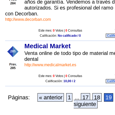
años de garantía. Vendemos a través de
284
autorizados. Si es profesional del ram
con Decorban.
http://www.decorban.com
Este mes:
0
Votos |
0
Consultas
Calificación:
No calificado / 0
Calif
Medical Market
285
Venta online de todo tipo de material mé
dental
http://www.medicalmarket.es
285
Este mes:
0
Votos |
0
Consultas
Calificación:
10,00 / 2
Calif
Páginas:
« anterior
1
...
17
18
19
siguiente