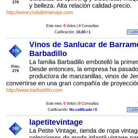
278
y belleza. Alta relación calidad-precio.
http://www.clubdelmenaje.com
Este mes:
0
Votos |
0
Consultas
Calificación:
10,00 / 1
Calif
Vinos de Sanlucar de Barram
279
Barbadillo
La familia Barbadillo embotelló la prim
Desde entonces, la empresa ha pasado
279
productora de manzanillas, vinos de Jer
convertirse en una gran compañía de proyección
http://www.barbadillo.com
Este mes:
0
Votos |
0
Consultas
Calificación:
No calificado / 0
Calif
lapetitevintage
280
La Petite Vintage, tienda de ropa vintag
colecciones de moda infantil vintage pa