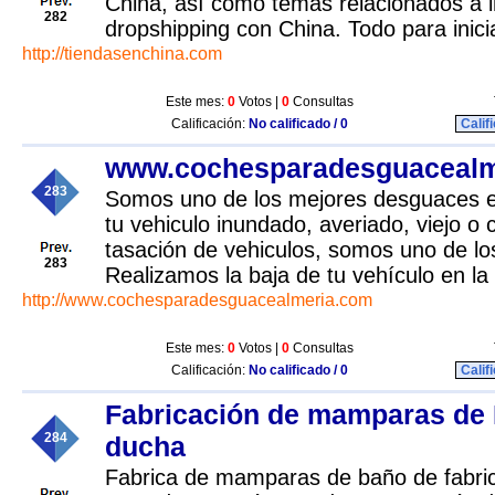
China, así como temas relacionados a 
282
dropshipping con China. Todo para inici
http://tiendasenchina.com
Este mes:
0
Votos |
0
Consultas
Calificación:
No calificado / 0
Calif
www.cochesparadesguacealm
283
Somos uno de los mejores desguaces e
tu vehiculo inundado, averiado, viejo o c
tasación de vehiculos, somos uno de 
283
Realizamos la baja de tu vehículo en l
http://www.cochesparadesguacealmeria.com
Este mes:
0
Votos |
0
Consultas
Calificación:
No calificado / 0
Calif
Fabricación de mamparas de
284
ducha
Fabrica de mamparas de baño de fabri