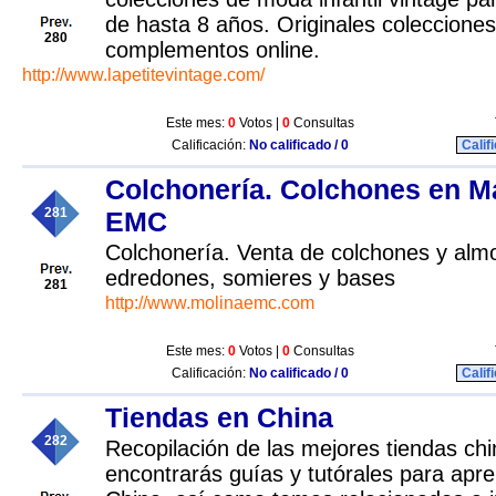
de hasta 8 años. Originales colecciones
280
complementos online.
http://www.lapetitevintage.com/
Este mes:
0
Votos |
0
Consultas
Calificación:
No calificado / 0
Calif
Colchonería. Colchones en Ma
281
EMC
Colchonería. Venta de colchones y alm
edredones, somieres y bases
281
http://www.molinaemc.com
Este mes:
0
Votos |
0
Consultas
Calificación:
No calificado / 0
Calif
Tiendas en China
282
Recopilación de las mejores tiendas chi
encontrarás guías y tutórales para apr