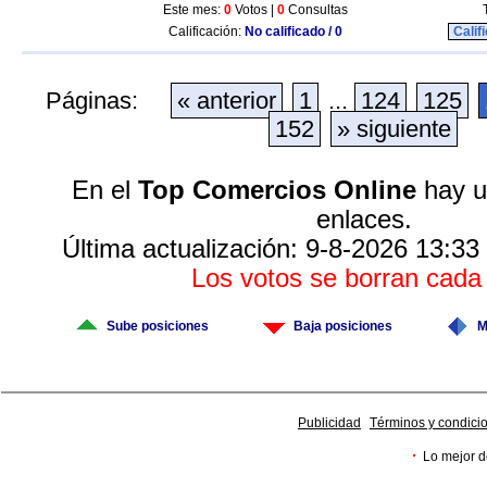
Este mes:
0
Votos |
0
Consultas
Calificación:
No calificado / 0
Calif
Páginas:
« anterior
1
...
124
125
152
» siguiente
En el
Top Comercios Online
hay u
enlaces.
Última actualización: 9-8-2026 13:33
Los votos se borran cad
Sube posiciones
Baja posiciones
M
Publicidad
Términos y condici
·
Lo mejor d