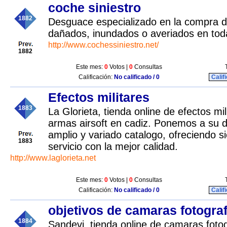
coche siniestro
1882
Desguace especializado en la compra de
dañados, inundados o averiados en to
http://www.cochessiniestro.net/
1882
Este mes:
0
Votos |
0
Consultas
Calificación:
No calificado / 0
Calif
Efectos militares
1883
La Glorieta, tienda online de efectos mili
armas airsoft en cadiz. Ponemos a su d
amplio y variado catalogo, ofreciendo s
1883
servicio con la mejor calidad.
http://www.laglorieta.net
Este mes:
0
Votos |
0
Consultas
Calificación:
No calificado / 0
Calif
objetivos de camaras fotogra
1884
Sandevi, tienda online de camaras fotog