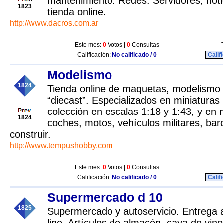
mantenimiento. Redes. Servidores, notici
1823
tienda online.
http://www.dacros.com.ar
Este mes:
0
Votos |
0
Consultas
Calificación:
No calificado / 0
Calif
Modelismo
1824
Tienda online de maquetas, modelismo 
“diecast”. Especializados en miniatura
colección en escalas 1:18 y 1:43, y en
1824
coches, motos, vehículos militares, bar
construir.
http://www.tempushobby.com
Este mes:
0
Votos |
0
Consultas
Calificación:
No calificado / 0
Calif
Supermercado d 10
1825
Supermercado y autoservicio. Entrega a
line. Artículos de almacén, cava de vin