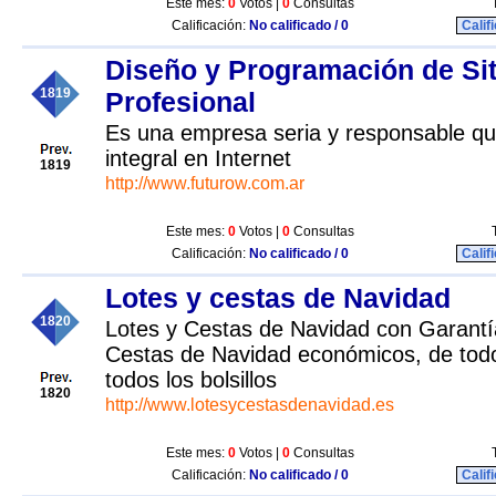
Este mes:
0
Votos |
0
Consultas
Calificación:
No calificado / 0
Calif
Diseño y Programación de Si
1819
Profesional
Es una empresa seria y responsable que
integral en Internet
1819
http://www.futurow.com.ar
Este mes:
0
Votos |
0
Consultas
Calificación:
No calificado / 0
Calif
Lotes y cestas de Navidad
1820
Lotes y Cestas de Navidad con Garantí
Cestas de Navidad económicos, de todos
todos los bolsillos
1820
http://www.lotesycestasdenavidad.es
Este mes:
0
Votos |
0
Consultas
Calificación:
No calificado / 0
Calif