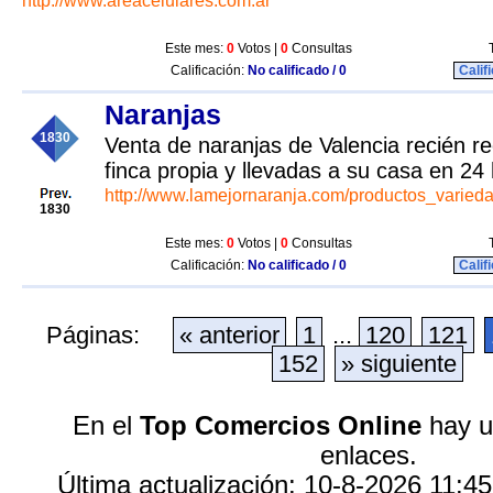
http://www.areacelulares.com.ar
Este mes:
0
Votos |
0
Consultas
Calificación:
No calificado / 0
Calif
Naranjas
1830
Venta de naranjas de Valencia recién re
finca propia y llevadas a su casa en 24
http://www.lamejornaranja.com/productos_varied
1830
Este mes:
0
Votos |
0
Consultas
Calificación:
No calificado / 0
Calif
Páginas:
« anterior
1
...
120
121
152
» siguiente
En el
Top Comercios Online
hay u
enlaces.
Última actualización: 10-8-2026 11:45