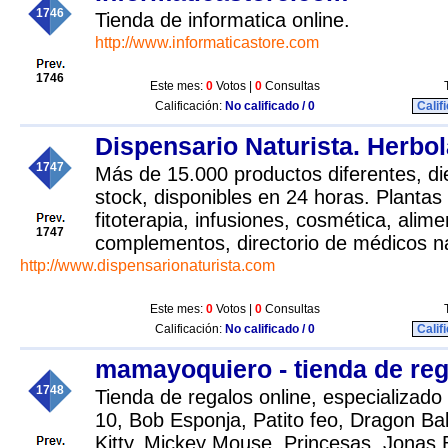
1746
Tienda de informatica online.
http://www.informaticastore.com
1746
Este mes:
0
Votos |
0
Consultas
Calificación:
No calificado / 0
Calif
Dispensario Naturista. Herbol
1747
Más de 15.000 productos diferentes, die
stock, disponibles en 24 horas. Plantas
fitoterapia, infusiones, cosmética, alime
1747
complementos, directorio de médicos na
http://www.dispensarionaturista.com
Este mes:
0
Votos |
0
Consultas
Calificación:
No calificado / 0
Calif
mamayoquiero - tienda de rega
1748
Tienda de regalos online, especializa
10, Bob Esponja, Patito feo, Dragon Bal
Kitty, Mickey Mouse, Princesas, Jonas 