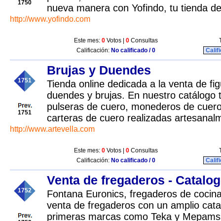
1750
nueva manera con Yofindo, tu tienda de
http://www.yofindo.com
Este mes:
0
Votos |
0
Consultas
Calificación:
No calificado / 0
Calif
Brujas y Duendes
1751
Tienda online dedicada a la venta de fi
duendes y brujas. En nuestro catálogo
pulseras de cuero, monederos de cuero
1751
carteras de cuero realizadas artesanal
http://www.artevella.com
Este mes:
0
Votos |
0
Consultas
Calificación:
No calificado / 0
Calif
Venta de fregaderos - Catalo
1752
Fontana Euronics, fregaderos de cocina
venta de fregaderos con un amplio cata
primeras marcas como Teka y Mepamsa