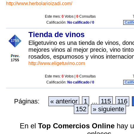
http://www.herbolarioizadi.com/
Este mes:
0
Votos |
0
Consultas
Calificación:
No calificado / 0
Calif
Tienda de vinos
1755
Eligetuvino es una tienda de vinos, do
mejores vinos al mejor precio, vino tinto
rosados, espumosos y vinos internacion
1755
http://www.eligetuvino.com
Este mes:
0
Votos |
0
Consultas
Calificación:
No calificado / 0
Calif
Páginas:
« anterior
1
...
115
116
152
» siguiente
En el
Top Comercios Online
hay u