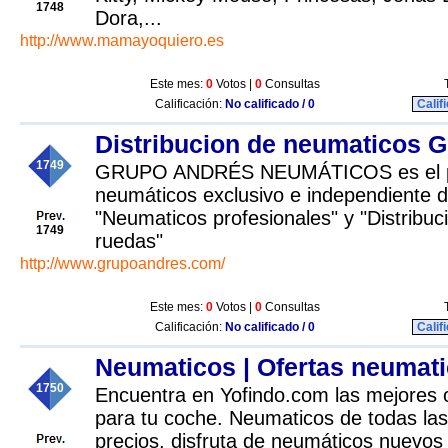
1748
Dora,...
http://www.mamayoquiero.es
Este mes:
0
Votos |
0
Consultas
Calificación:
No calificado / 0
Calif
Distribucion de neumaticos 
1749
GRUPO ANDRÉS NEUMÁTICOS es el prim
neumáticos exclusivo e independiente de
"Neumaticos profesionales" y "Distribuc
1749
ruedas"
http://www.grupoandres.com/
Este mes:
0
Votos |
0
Consultas
Calificación:
No calificado / 0
Calif
Neumaticos | Ofertas neumat
1750
Encuentra en Yofindo.com las mejores 
para tu coche. Neumaticos de todas la
precios, disfruta de neumáticos nuevos