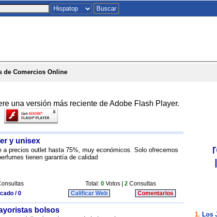
Inicio
|
Chat
|
Postales
|
Juegos
|
To
s de Comercios Online
ere una versión más reciente de Adobe Flash Player.
er y unisex
 a precios outlet hasta 75%, muy económicos. Solo ofrecemos
perfumes tienen garantía de calidad
onsultas
Total:
0
Votos |
2
Consultas
icado / 0
Calificar Web
Comentarios
ayoristas bolsos