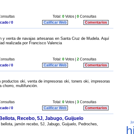
onsultas
Total:
0
Votos |
0
Consultas
icado / 0
Calificar Web
Comentarios
ón y venta de navajas artesanas en Santa Cruz de Mudela. Aquí
dad realizada por Francisco Valencia
onsultas
Total:
0
Votos |
2
Consultas
icado / 0
Calificar Web
Comentarios
 productos oki, venta de impresoras oki, toners oki, impresoras
a chorro, multifunción.
onsultas
Total:
0
Votos |
3
Consultas
icado / 0
Calificar Web
Comentarios
ellota, Recebo, 5J, Jabugo, Guijuelo
 bellota, jamón recebo, 5J, Jabugo, Guijuelo, Pedroches,