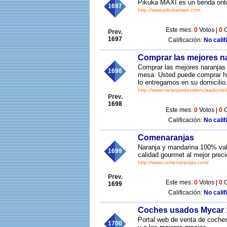
Pikuka MAXI es un tienda onli
1697
http://www.pikukamaxi.com
Este mes:
0
Votos |
0
C
1697
Calificación:
No calif
Comprar las mejores na
Comprar las mejores naranjas 
1698
mesa. Usted puede comprar ho
lo entregamos en su domicili
http://www.naranjasdevalenciaadomici
1698
Este mes:
0
Votos |
0
C
Calificación:
No calif
Comenaranjas
Naranja y mandarina 100% vale
1699
calidad gourmet al mejor preci
http://www.comenaranjas.com/
Este mes:
0
Votos |
0
C
1699
Calificación:
No calif
Coches usados Mycar 
Portal web de venta de coche
1700