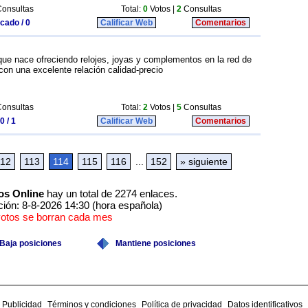
onsultas
Total:
0
Votos |
2
Consultas
icado / 0
Calificar Web
Comentarios
ue nace ofreciendo relojes, joyas y complementos en la red de
on una excelente relación calidad-precio
onsultas
Total:
2
Votos |
5
Consultas
0 / 1
Calificar Web
Comentarios
112
113
114
115
116
...
152
» siguiente
os Online
hay un total de 2274 enlaces.
ción: 8-8-2026 14:30 (hora española)
votos se borran cada mes
Baja posiciones
Mantiene posiciones
Publicidad
Términos y condiciones
Política de privacidad
Datos identificativos