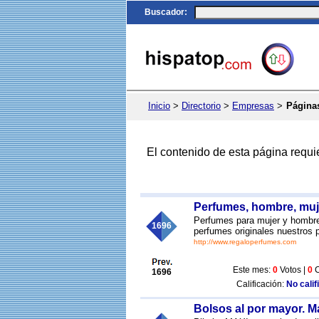
Buscador
:
Inicio
>
Directorio
>
Empresas
>
Página
El contenido de esta página requi
Perfumes, hombre, muj
Perfumes para mujer y hombre
1696
perfumes originales nuestros 
http://www.regaloperfumes.com
Este mes:
0
Votos |
0
C
1696
Calificación:
No calif
Bolsos al por mayor. M