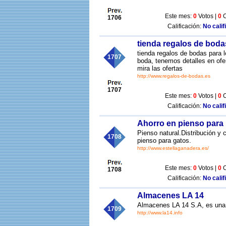
Este mes:
0
Votos |
0
C
1706
Calificación:
No calif
tienda regalos de bodas
tienda regalos de bodas para 
1707
boda, tenemos detalles en ofe
mira las ofertas
http://www.regalos-de-bodas.es
1707
Este mes:
0
Votos |
0
C
Calificación:
No calif
Ahorro en pienso para
Pienso natural.Distribución y
1708
pienso para gatos.
http://www.estellaganadera.es/
Este mes:
0
Votos |
0
C
1708
Calificación:
No calif
Almacenes LA 14
Almacenes LA 14 S.A, es un
1709
http://www.la14.info