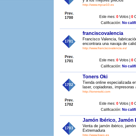
y a los mejores precios
http://www.mycar10.es
Este mes:
0
Votos |
0
C
1700
Calificación:
No calif
franciscovalencia
Francisco Valencia, fabricaci
1701
encontrara una navaja de cali
http://www.franciscovalencia.es/
Este mes:
0
Votos |
0
C
1701
Calificación:
No calif
Toners Oki
Tienda online especializada en
1702
laser, copiadoras, impresoras 
http://tonersoki.com
Este mes:
0
Votos |
0
C
1702
Calificación:
No calif
Jamón Ibérico, Jamón B
Venta de jamón ibérico, jamón
1703
Extremadura
http://www.bseo.es