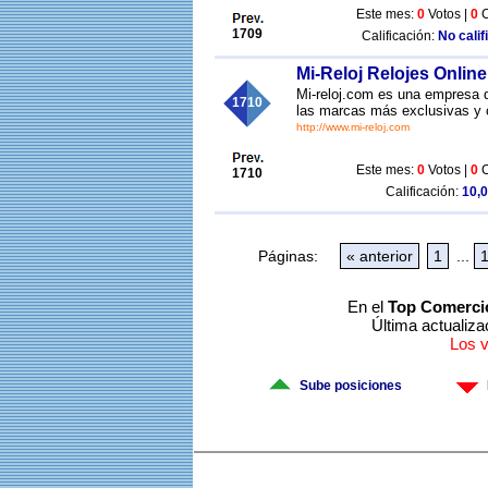
Este mes:
0
Votos |
0
C
1709
Calificación:
No calif
Mi-Reloj Relojes Online
Mi-reloj.com es una empresa q
1710
las marcas más exclusivas y c
http://www.mi-reloj.com
Este mes:
0
Votos |
0
C
1710
Calificación:
10,0
Páginas:
« anterior
1
...
En el
Top Comerci
Última actualiza
Los 
Sube posiciones