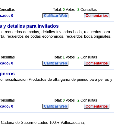
onsultas
Total:
0
Votos |
2
Consultas
icado / 0
Calificar Web
Comentarios
 y detalles para invitados
los recuerdos de bodas, detalles invitados boda, recuerdos para
rta, recuerdos de bodas económicos, recuerdos boda originales,
onsultas
Total:
1
Votos |
2
Consultas
icado / 0
Calificar Web
Comentarios
 perros
 comercialización.Productos de alta gama de pienso para perros y
onsultas
Total:
0
Votos |
2
Consultas
icado / 0
Calificar Web
Comentarios
a Cadena de Supermercados 100% Vallecaucana,