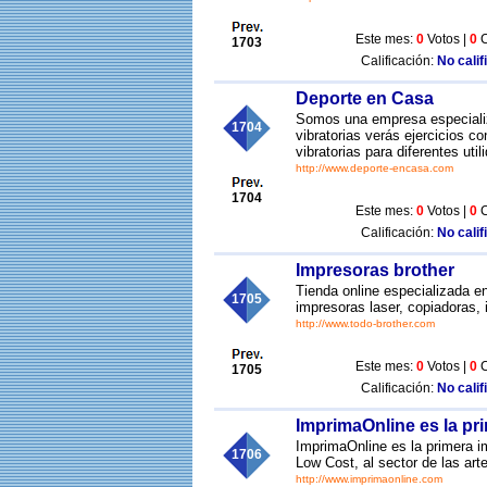
Este mes:
0
Votos |
0
C
1703
Calificación:
No calif
Deporte en Casa
Somos una empresa especiali
1704
vibratorias verás ejercicios 
vibratorias para diferentes util
http://www.deporte-encasa.com
1704
Este mes:
0
Votos |
0
C
Calificación:
No calif
Impresoras brother
Tienda online especializada en
1705
impresoras laser, copiadoras, 
http://www.todo-brother.com
Este mes:
0
Votos |
0
C
1705
Calificación:
No calif
ImprimaOnline es la pr
ImprimaOnline es la primera i
1706
Low Cost, al sector de las art
http://www.imprimaonline.com