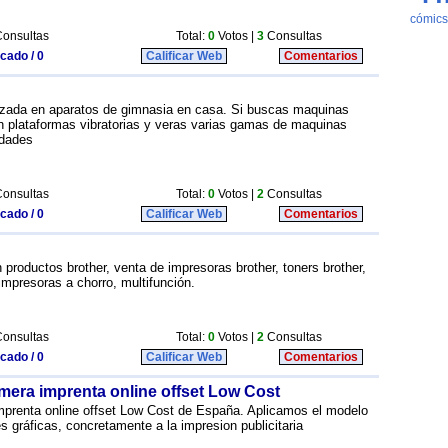
onsultas
Total:
0
Votos |
3
Consultas
icado / 0
Calificar Web
Comentarios
zada en aparatos de gimnasia en casa. Si buscas maquinas
con plataformas vibratorias y veras varias gamas de maquinas
idades
onsultas
Total:
0
Votos |
2
Consultas
icado / 0
Calificar Web
Comentarios
 productos brother, venta de impresoras brother, toners brother,
impresoras a chorro, multifunción.
onsultas
Total:
0
Votos |
2
Consultas
icado / 0
Calificar Web
Comentarios
imera imprenta online offset Low Cost
mprenta online offset Low Cost de España. Aplicamos el modelo
es gráficas, concretamente a la impresion publicitaria