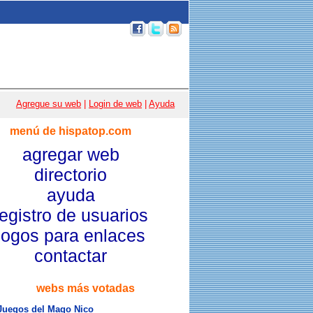
p 100
|
Email
|
Acceso usuarios
|
Agregue su web
|
Login de web
|
Ayuda