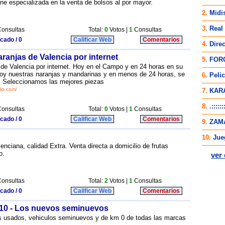
ne especializada en la venta de bolsos al por mayor.
onsultas
Total:
0
Votos |
1
Consultas
icado / 0
Calificar Web
Comentarios
ranjas de Valencia por internet
de Valencia por internet. Hoy en el Campo y en 24 horas en su
y nuestras naranjas y mandarinas y en menos de 24 horas, se
o. Seleccionamos las mejores piezas
lio.com/
onsultas
Total:
0
Votos |
1
Consultas
icado / 0
Calificar Web
Comentarios
nciana, calidad Extra. Venta directa a domicilio de frutas
o.
onsultas
Total:
2
Votos |
1
Consultas
icado / 0
Calificar Web
Comentarios
10 - Los nuevos seminuevos
s usados, vehiculos seminuevos y de km 0 de todas las marcas