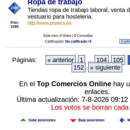
Ropa de trabajo
1590
Tiendas ropa de trabajo laboral, venta d
vestuario para hosteleria.
http://www.protecs.es
1590
Este mes:
0
Votos |
0
Consultas
Calificación:
No calificado / 0
Calif
Páginas:
« anterior
1
...
104
105
152
» siguiente
En el
Top Comercios Online
hay u
enlaces.
Última actualización: 7-8-2026 09:12
Los votos se borran cad
Sube posiciones
Baja posiciones
M