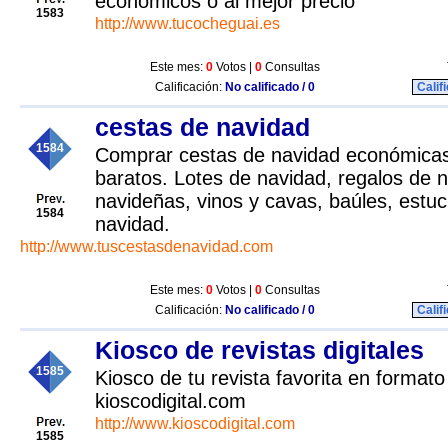
económicos o al mejor precio
1583
http://www.tucocheguai.es
Este mes:
0
Votos |
0
Consultas
Calificación:
No calificado / 0
Calif
cestas de navidad
1584
Comprar cestas de navidad económicas
baratos. Lotes de navidad, regalos de 
navideñas, vinos y cavas, baúles, estu
1584
navidad.
http://www.tuscestasdenavidad.com
Este mes:
0
Votos |
0
Consultas
Calificación:
No calificado / 0
Calif
Kiosco de revistas digitales
1585
Kiosco de tu revista favorita en formato 
kioscodigital.com
http://www.kioscodigital.com
1585