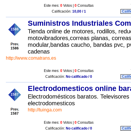
Este mes:
0
Votos |
0
Consultas
Calificación:
10,00 / 1
Calif
Suministros Industriales Com
1586
Tienda online de motores, rodillos, redu
motovibradores,correas planas, correa
modular,bandas caucho, bandas pvc, pvc 
1586
cadenas
http://www.comatrans.es
Este mes:
0
Votos |
0
Consultas
Calificación:
No calificado / 0
Calif
Electrodomesticos online bar
1587
Electrodomésticos baratos. Televisores
electrodomesticos
http://tuinga.com
1587
Este mes:
0
Votos |
0
Consultas
Calificación:
No calificado / 0
Calif