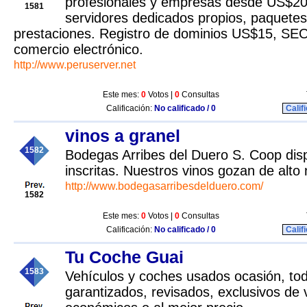
profesionales y empresas desde US$20 a
1581
servidores dedicados propios, paquetes
prestaciones. Registro de dominios US$15, SEO
comercio electrónico.
http://www.peruserver.net
Este mes:
0
Votos |
0
Consultas
Calificación:
No calificado / 0
Calif
vinos a granel
1582
Bodegas Arribes del Duero S. Coop di
inscritas. Nuestros vinos gozan de alto 
http://www.bodegasarribesdelduero.com/
1582
Este mes:
0
Votos |
0
Consultas
Calificación:
No calificado / 0
Calif
Tu Coche Guai
1583
Vehículos y coches usados ocasión, to
garantizados, revisados, exclusivos de