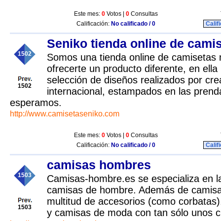
Este mes:
0
Votos |
0
Consultas
Calificación:
No calificado / 0
Calif
Seniko tienda online de cami
1502
Somos una tienda online de camisetas n
ofrecerte un producto diferente, en ell
selección de diseños realizados por cre
1502
internacional, estampados en las prenda
esperamos.
http://www.camisetaseniko.com
Este mes:
0
Votos |
0
Consultas
Calificación:
No calificado / 0
Calif
camisas hombres
1503
Camisas-hombre.es se especializa en la
camisas de hombre. Además de camisa
multitud de accesorios (como corbatas
1503
y camisas de moda con tan sólo unos cl