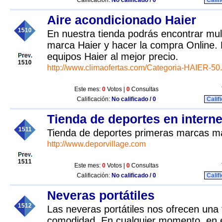
Calificación:
No calificado / 0
Calif
Aire acondicionado Haier
1510
En nuestra tienda podrás encontrar mult
marca Haier y hacer la compra Online. 
equipos Haier al mejor precio.
1510
http://www.climaofertas.com/Categoria-HAIER-50.
Este mes:
0
Votos |
0
Consultas
Calificación:
No calificado / 0
Calif
Tienda de deportes en interne
1511
Tienda de deportes primeras marcas mat
http://www.deporvillage.com
1511
Este mes:
0
Votos |
0
Consultas
Calificación:
No calificado / 0
Calif
Neveras portátiles
1512
Las neveras portátiles nos ofrecen una t
comodidad. En cualquier momento, en e