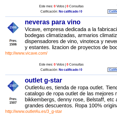
Este mes:
0
Votos |
0
Consultas
Calificación:
No calificado / 0
Calif
neveras para vino
1506
Vicave, empresa dedicada a la fabricac
bodegas climatizadas, armarios climati
dispensadores de vino, vinoteca y neve
1506
y estantes. lizacion de proyectos de b
http://www.vicave.com/
Este mes:
0
Votos |
0
Consultas
Calificación:
No calificado / 0
Calif
outlet g-star
1507
Outlet4u.es, tienda de ropa outlet. Tien
catalogo de ropa outlet de las mejores
bikkembergs, denny rose, Belstaff, etc 
1507
grandes descuentos. Ropa 100% origina
http://www.outlet4u.es/3_g-star