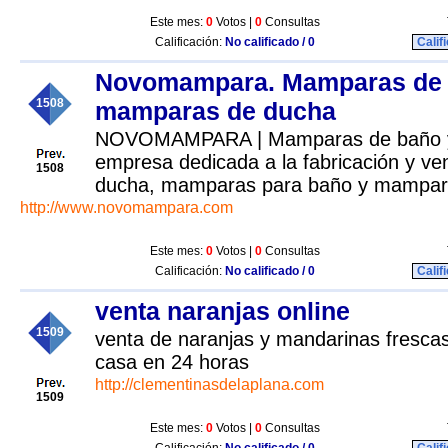
Este mes:
0
Votos |
0
Consultas
Calificación:
No calificado / 0
Calif
Novomampara. Mamparas de 
1508
mamparas de ducha
NOVOMAMPARA | Mamparas de baño y
empresa dedicada a la fabricación y v
1508
ducha, mamparas para baño y mampar
http://www.novomampara.com
Este mes:
0
Votos |
0
Consultas
Calificación:
No calificado / 0
Calif
venta naranjas online
1509
venta de naranjas y mandarinas frescas 
casa en 24 horas
http://clementinasdelaplana.com
1509
Este mes:
0
Votos |
0
Consultas