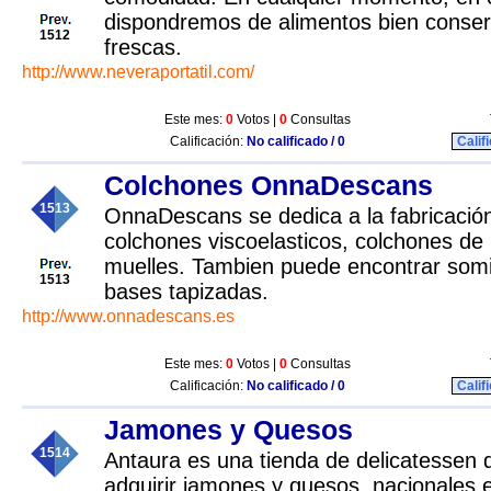
dispondremos de alimentos bien conse
1512
frescas.
http://www.neveraportatil.com/
Este mes:
0
Votos |
0
Consultas
Calificación:
No calificado / 0
Calif
Colchones OnnaDescans
1513
OnnaDescans se dedica a la fabricación
colchones viscoelasticos, colchones de 
muelles. Tambien puede encontrar som
1513
bases tapizadas.
http://www.onnadescans.es
Este mes:
0
Votos |
0
Consultas
Calificación:
No calificado / 0
Calif
Jamones y Quesos
1514
Antaura es una tienda de delicatessen
adquirir jamones y quesos, nacionales e