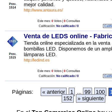
mejor calidad.
1514
http://www.antaura.es/
Este mes:
0
Votos |
0
Consultas
Calificación:
No calificado / 0
Calif
Venta de LEDS online - Fabri
1515
Tienda online especializada en la vent
bombillas LED. Disponemos de un ampl
lámparas LED.
1515
http://ledind.es
Este mes:
0
Votos |
0
Consultas
Calificación:
No calificado / 0
Calif
Páginas:
« anterior
1
...
99
100
152
» siguiente