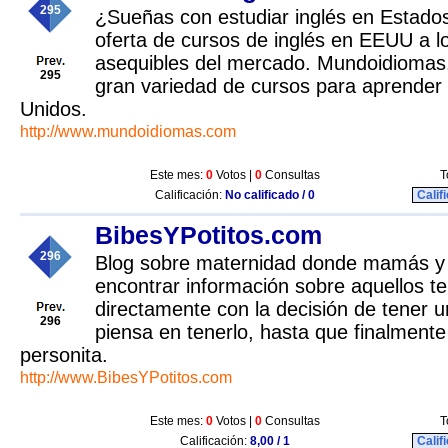
295
¿Sueñas con estudiar inglés en Estad
oferta de cursos de inglés en EEUU a l
asequibles del mercado. Mundoidiomas
295
gran variedad de cursos para aprender 
Unidos.
http://www.mundoidiomas.com
Este mes:
0
Votos |
0
Consultas
T
Calificación:
No calificado / 0
Calif
BibesYPotitos.com
296
Blog sobre maternidad donde mamás y
encontrar información sobre aquellos t
directamente con la decisión de tener u
296
piensa en tenerlo, hasta que finalmente
personita.
http://www.BibesYPotitos.com
Este mes:
0
Votos |
0
Consultas
T
Calificación:
8,00 / 1
Calif