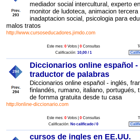
mediador social intercultural, experto en 
monitor de ludoteca, animacion tercera
293
inadaptacion social, psicologia para ed
malos tratos
http://www.cursoseducadores.jimdo.com
Este mes:
0
Votos |
0
Consultas
T
Calificación:
10,00 / 1
Calif
Diccionarios online español - 
294
traductor de palabras
Diccionarios online español - inglés, fr
finlandés, rumano, italiano, portugués, 
294
de fornma gratuita desde tu casa
http://online-diccionario.com
Este mes:
0
Votos |
0
Consultas
T
Calificación:
No calificado / 0
Calif
cursos de ingles en EE.UU.