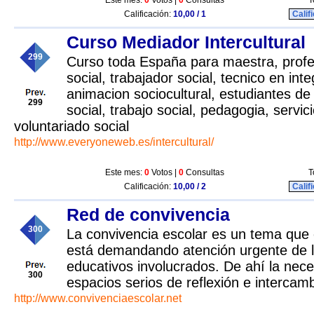
Este mes:
0
Votos |
0
Consultas
T
Calificación:
10,00 / 1
Calif
Curso Mediador Intercultural
299
Curso toda España para maestra, prof
social, trabajador social, tecnico en inte
animacion sociocultural, estudiantes de
299
social, trabajo social, pedagogia, servi
voluntariado social
http://www.everyoneweb.es/intercultural/
Este mes:
0
Votos |
0
Consultas
T
Calificación:
10,00 / 2
Calif
Red de convivencia
300
La convivencia escolar es un tema que
está demandando atención urgente de l
educativos involucrados. De ahí la nec
300
espacios serios de reflexión e intercamb
http://www.convivenciaescolar.net