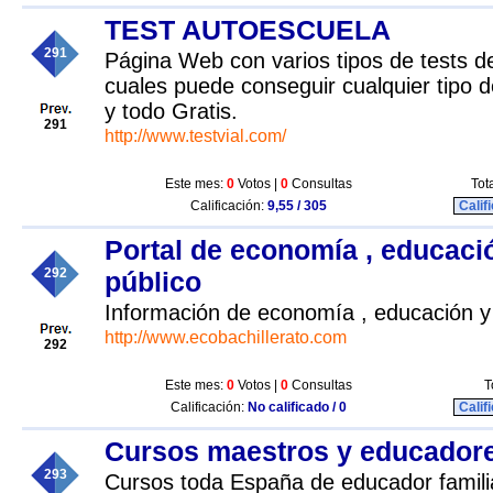
TEST AUTOESCUELA
291
Página Web con varios tipos de tests d
cuales puede conseguir cualquier tipo 
y todo Gratis.
291
http://www.testvial.com/
Este mes:
0
Votos |
0
Consultas
Tot
Calificación:
9,55 / 305
Calif
Portal de economía , educaci
292
público
Información de economía , educación y
http://www.ecobachillerato.com
292
Este mes:
0
Votos |
0
Consultas
T
Calificación:
No calificado / 0
Calif
Cursos maestros y educador
293
Cursos toda España de educador familia