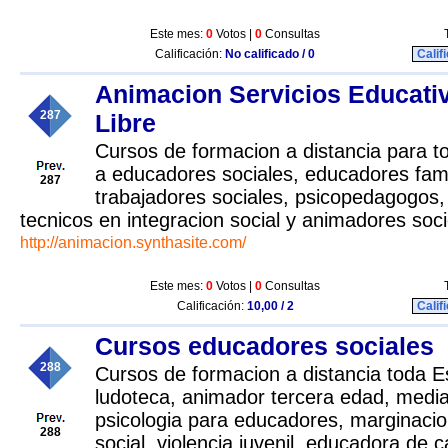
Este mes:
0
Votos |
0
Consultas
Calificación:
No calificado / 0
Calif
Animacion Servicios Educati
287
Libre
Cursos de formacion a distancia para 
a educadores sociales, educadores fam
287
trabajadores sociales, psicopedagogos,
tecnicos en integracion social y animadores soci
http://animacion.synthasite.com/
Este mes:
0
Votos |
0
Consultas
Calificación:
10,00 / 2
Calif
Cursos educadores sociales
288
Cursos de formacion a distancia toda 
ludoteca, animador tercera edad, mediado
psicologia para educadores, marginacio
288
social, violencia juvenil, educadora de c