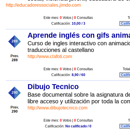
http://educadoressociales.jimdo.com
Este mes:
0
Votos |
0
Consultas
T
Calificación:
10,00 / 3
Calif
Aprende inglés con gifs ani
289
Curso de ingles interactivo con animaci
traducciones al castellano
http://www.clafoti.com
289
Este mes:
0
Votos |
0
Consultas
Tota
Calificación:
8,90 / 60
Calif
Dibujo Tecnico
290
Base documental sobre la asignatura de
libre acceso y utilización por toda la c
http://www.dibujotecnico.com
290
Este mes:
0
Votos |
0
Consultas
T
Calificación:
No calificado / 0
Calif