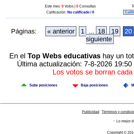
Este mes:
0
Votos |
0
Consultas
T
Calificación:
No calificado / 0
Calif
Páginas:
« anterior
1
...
18
19
20
siguiente
En el
Top Webs educativas
hay un tot
Última actualización: 7-8-2026 19:50
Los votos se borran cad
Sube posiciones
Baja posiciones
M
Publicidad
Términos y condici
·
Lo mejor d
Copyright © 201