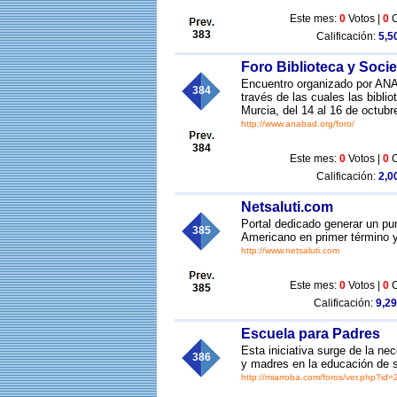
Este mes:
0
Votos |
0
C
383
Calificación:
5,50
Foro Biblioteca y Soci
Encuentro organizado por ANAB
384
través de las cuales las biblio
Murcia, del 14 al 16 de octubr
http://www.anabad.org/foro/
384
Este mes:
0
Votos |
0
C
Calificación:
2,00
Netsaluti.com
Portal dedicado generar un pu
385
Americano en primer término y
http://www.netsaluti.com
Este mes:
0
Votos |
0
C
385
Calificación:
9,29
Escuela para Padres
Esta iniciativa surge de la ne
386
y madres en la educación de s
http://miarroba.com/foros/ver.php?id