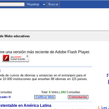
Inicio
|
Chat
|
Postales
|
Juegos
|
To
de Webs educativas
ere una versión más reciente de Adobe Flash Player.
t
eda de cursos de idiomas y estancias en el extranjero para el
ye 10.000 instituciones que enseñan 88 idiomas en 115 países.
onsultas
Total:
0
Votos |
292
Consultas
icado / 0
Calificar Web
Comentarios
stentable en América Latina