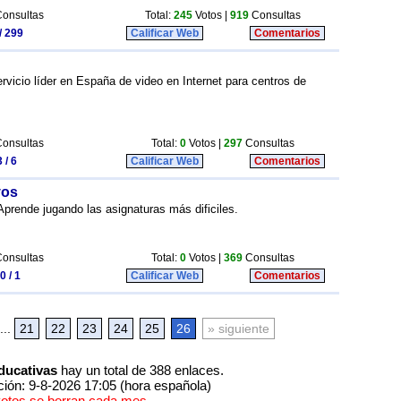
onsultas
Total:
245
Votos |
919
Consultas
/ 299
Calificar Web
Comentarios
rvicio líder en España de video en Internet para centros de
onsultas
Total:
0
Votos |
297
Consultas
 / 6
Calificar Web
Comentarios
vos
Aprende jugando las asignaturas más dificiles.
onsultas
Total:
0
Votos |
369
Consultas
0 / 1
Calificar Web
Comentarios
...
21
22
23
24
25
26
» siguiente
ducativas
hay un total de 388 enlaces.
ción: 9-8-2026 17:05 (hora española)
votos se borran cada mes