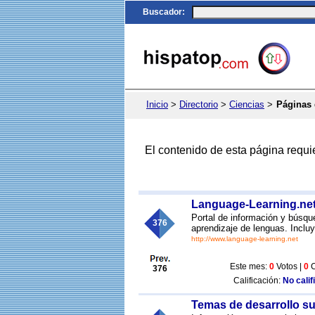
Buscador
:
Inicio
>
Directorio
>
Ciencias
>
Páginas 
El contenido de esta página requi
Language-Learning.ne
Portal de información y búsqu
376
aprendizaje de lenguas. Inclu
http://www.language-learning.net
Este mes:
0
Votos |
0
C
376
Calificación:
No calif
Temas de desarrollo su