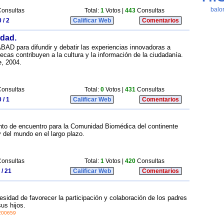
onsultas
Total:
1
Votos |
443
Consultas
 / 2
Calificar Web
Comentarios
edad.
AD para difundir y debatir las experiencias innovadoras a
tecas contribuyen a la cultura y la información de la ciudadanía.
e, 2004.
onsultas
Total:
0
Votos |
431
Consultas
 / 1
Calificar Web
Comentarios
nto de encuentro para la Comunidad Biomédica del continente
 del mundo en el largo plazo.
onsultas
Total:
1
Votos |
420
Consultas
 / 21
Calificar Web
Comentarios
cesidad de favorecer la participación y colaboración de los padres
us hijos.
=200659