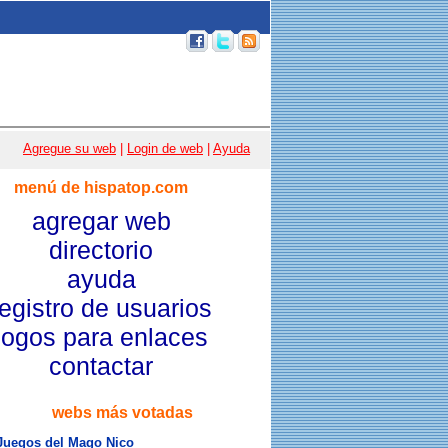
p 100
|
Email
|
Acceso usuarios
|
Agregue su web
|
Login de web
|
Ayuda