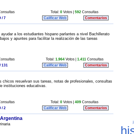
onsultas
Total:
0
Votos |
592
Consultas
 / 7
Calificar Web
Comentarios
 ayudar a los estudiantes hispano parlantes a nivel Bachillerato
ajos y apuntes para facilitar la realización de las tareas
onsultas
Total:
1.964
Votos |
1.411
Consultas
/ 131
Calificar Web
Comentarios
s chicos resuelvan sus tareas, notas de profesionales, consultas
de instituciones educativas.
onsultas
Total:
0
Votos |
409
Consultas
 / 2
Calificar Web
Comentarios
 Argentina
inaria