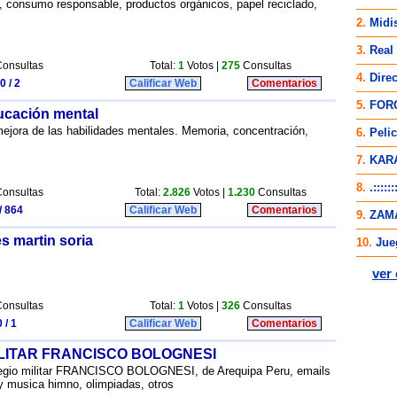
, consumo responsable, productos orgánicos, papel reciclado,
onsultas
Total:
1
Votos |
275
Consultas
0 / 2
Calificar Web
Comentarios
ucación mental
 mejora de las habilidades mentales. Memoria, concentración,
.
onsultas
Total:
2.826
Votos |
1.230
Consultas
/ 864
Calificar Web
Comentarios
s martin soria
onsultas
Total:
1
Votos |
326
Consultas
 / 1
Calificar Web
Comentarios
LITAR FRANCISCO BOLOGNESI
olegio militar FRANCISCO BOLOGNESI, de Arequipa Peru, emails
 y musica himno, olimpiadas, otros