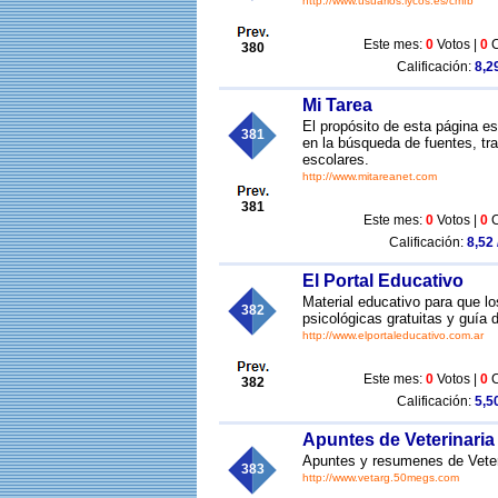
http://www.usuarios.lycos.es/cmfb
Este mes:
0
Votos |
0
C
380
Calificación:
8,29
Mi Tarea
El propósito de esta página es
381
en la búsqueda de fuentes, trab
escolares.
http://www.mitareanet.com
381
Este mes:
0
Votos |
0
C
Calificación:
8,52 
El Portal Educativo
Material educativo para que lo
382
psicológicas gratuitas y guía 
http://www.elportaleducativo.com.ar
Este mes:
0
Votos |
0
C
382
Calificación:
5,50
Apuntes de Veterinaria
Apuntes y resumenes de Veter
383
http://www.vetarg.50megs.com