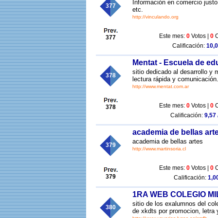
Información en comercio justo
377
etc.
http://vinculando.org
Este mes:
0
Votos |
0
C
377
Calificación:
10,0
Mentat - Escuela de ed
sitio dedicado al desarrollo y
378
lectura rápida y comunicación
http://www.mentat.com.ar
Este mes:
0
Votos |
0
C
378
Calificación:
9,57 
academia de bellas arte
academia de bellas artes
379
http://www.martinsoria.cl
Este mes:
0
Votos |
0
C
379
Calificación:
1,00
1RA WEB COLEGIO MI
sitio de los exalumnos del c
380
de xkdts por promocion, letra