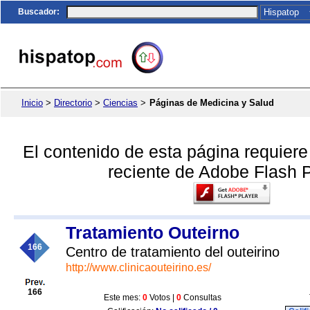
Buscador
:
Inicio
>
Directorio
>
Ciencias
>
Páginas de Medicina y Salud
El contenido de esta página requier
reciente de Adobe Flash P
Tratamiento Outeirno
166
Centro de tratamiento del outeirino
http://www.clinicaouteirino.es/
166
Este mes:
0
Votos |
0
Consultas