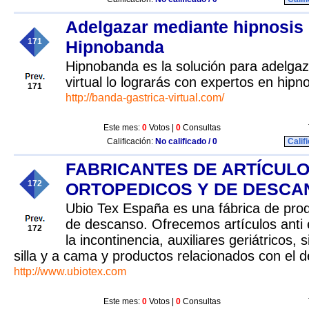
Adelgazar mediante hipnosis
171
Hipnobanda
Hipnobanda es la solución para adelgaz
virtual lo lograrás con expertos en hipn
171
http://banda-gastrica-virtual.com/
Este mes:
0
Votos |
0
Consultas
Calificación:
No calificado / 0
Calif
FABRICANTES DE ARTÍCUL
172
ORTOPEDICOS Y DE DESCA
Ubio Tex España es una fábrica de prod
de descanso. Ofrecemos artículos anti 
172
la incontinencia, auxiliares geriátricos,
silla y a cama y productos relacionados con el d
http://www.ubiotex.com
Este mes:
0
Votos |
0
Consultas