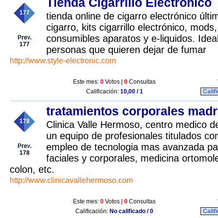
Tienda Cigarrillo Electronico
177
tienda online de cigarro electrónico últ
cigarro, kits cigarrillo electrónico, mods
consumibles aparatos y e-liquidos. Ide
177
personas que quieren dejar de fumar
http://www.style-electronic.com
Este mes:
0
Votos |
0
Consultas
Calificación:
10,00 / 1
Calif
tratamientos corporales madr
178
Clinica Valle Hermoso, centro medico 
un equipo de profesionales titulados co
empleo de tecnologia mas avanzada pa
178
faciales y corporales, medicina ortomole
colon, etc.
http://www.clinicavallehermoso.com
Este mes:
0
Votos |
0
Consultas
Calificación:
No calificado / 0
Calif