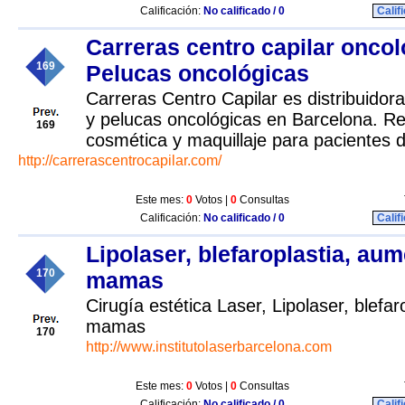
Calificación:
No calificado / 0
Calif
Carreras centro capilar oncol
169
Pelucas oncológicas
Carreras Centro Capilar es distribuidora
y pelucas oncológicas en Barcelona. R
169
cosmética y maquillaje para pacientes d
http://carrerascentrocapilar.com/
Este mes:
0
Votos |
0
Consultas
Calificación:
No calificado / 0
Calif
Lipolaser, blefaroplastia, au
170
mamas
Cirugía estética Laser, Lipolaser, blefa
mamas
170
http://www.institutolaserbarcelona.com
Este mes:
0
Votos |
0
Consultas
Calificación:
No calificado / 0
Calif