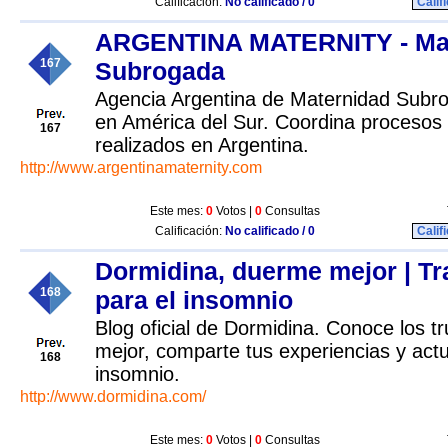
Calificación:
No calificado / 0
Calif
ARGENTINA MATERNITY - Ma
167
Subrogada
Agencia Argentina de Maternidad Subr
en América del Sur. Coordina procesos
167
realizados en Argentina.
http://www.argentinamaternity.com
Este mes:
0
Votos |
0
Consultas
Calificación:
No calificado / 0
Calif
Dormidina, duerme mejor | Tr
168
para el insomnio
Blog oficial de Dormidina. Conoce los t
mejor, comparte tus experiencias y actu
168
insomnio.
http://www.dormidina.com/
Este mes:
0
Votos |
0
Consultas