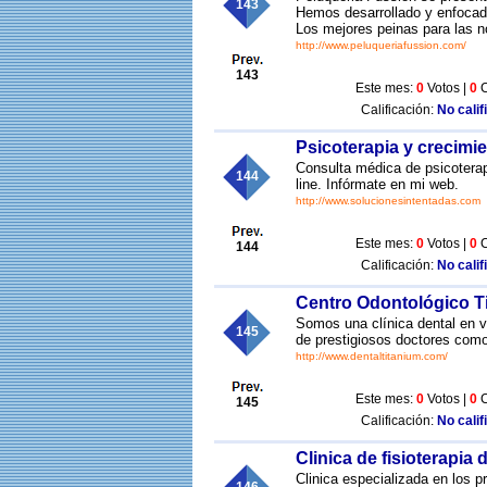
143
Hemos desarrollado y enfocado
Los mejores peinas para las n
http://www.peluqueriafussion.com/
143
Este mes:
0
Votos |
0
C
Calificación:
No calif
Psicoterapia y crecimi
Consulta médica de psicoterap
144
line. Infórmate en mi web.
http://www.solucionesintentadas.com
Este mes:
0
Votos |
0
C
144
Calificación:
No calif
Centro Odontológico T
Somos una clínica dental en v
145
de prestigiosos doctores como
http://www.dentaltitanium.com/
Este mes:
0
Votos |
0
C
145
Calificación:
No calif
Clinica de fisioterapia
Clinica especializada en los 