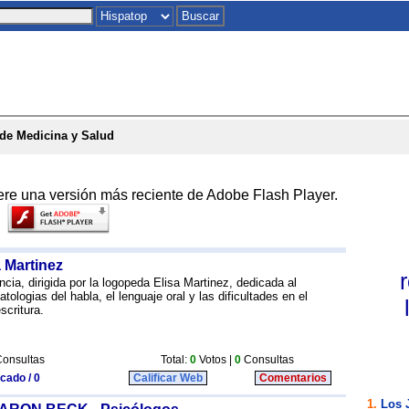
Inicio
|
Chat
|
Postales
|
Juegos
|
To
de Medicina y Salud
ere una versión más reciente de Adobe Flash Player.
a Martinez
cia, dirigida por la logopeda Elisa Martinez, dedicada al
atologias del habla, el lenguaje oral y las dificultades en el
scritura.
onsultas
Total:
0
Votos |
0
Consultas
icado / 0
Calificar Web
Comentarios