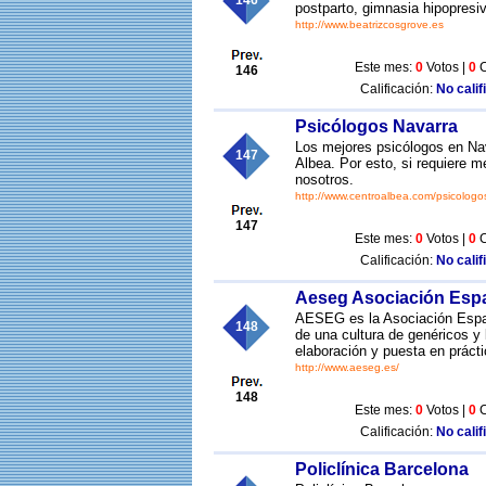
146
postparto, gimnasia hipopresiv
http://www.beatrizcosgrove.es
Este mes:
0
Votos |
0
C
146
Calificación:
No calif
Psicólogos Navarra
Los mejores psicólogos en Nav
147
Albea. Por esto, si requiere m
nosotros.
http://www.centroalbea.com/psicologo
147
Este mes:
0
Votos |
0
C
Calificación:
No calif
Aeseg Asociación Esp
AESEG es la Asociación Espa
148
de una cultura de genéricos y
elaboración y puesta en prácti
http://www.aeseg.es/
148
Este mes:
0
Votos |
0
C
Calificación:
No calif
Policlínica Barcelona