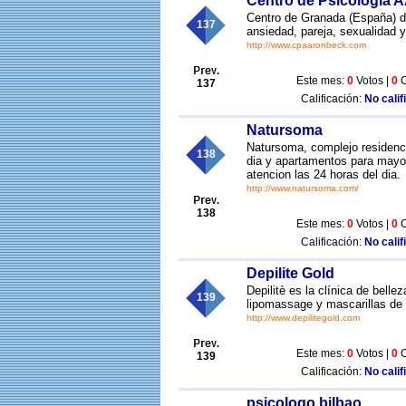
Centro de Psicología
Centro de Granada (España) de
137
ansiedad, pareja, sexualidad 
http://www.cpaaronbeck.com
Este mes:
0
Votos |
0
C
137
Calificación:
No calif
Natursoma
Natursoma, complejo residenci
138
dia y apartamentos para mayore
atencion las 24 horas del dia.
http://www.natursoma.com/
138
Este mes:
0
Votos |
0
C
Calificación:
No calif
Depilite Gold
Depilitè es la clínica de bell
139
lipomassage y mascarillas de 
http://www.depilitegold.com
Este mes:
0
Votos |
0
C
139
Calificación:
No calif
psicologo bilbao