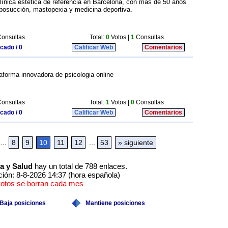
clínica estética de referencia en Barcelona, con más de 50 años
liposucción, mastopexia y medicina deportiva.
onsultas
Total:
0
Votos |
1
Consultas
icado / 0
Calificar Web
Comentarios
aforma innovadora de psicologia online
onsultas
Total:
1
Votos |
0
Consultas
icado / 0
Calificar Web
Comentarios
...
8
9
10
11
12
...
53
» siguiente
a y Salud
hay un total de 788 enlaces.
ción: 8-8-2026 14:37 (hora española)
votos se borran cada mes
Baja posiciones
Mantiene posiciones