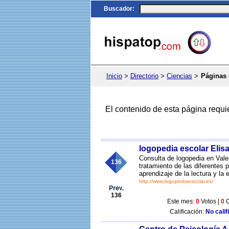
Buscador
:
Inicio
>
Directorio
>
Ciencias
>
Páginas 
El contenido de esta página requi
logopedia escolar Elis
Consulta de logopedia en Valen
136
tratamiento de las diferentes p
aprendizaje de la lectura y la e
http://www.logopediaescolar.es/
136
Este mes:
0
Votos |
0
C
Calificación:
No calif