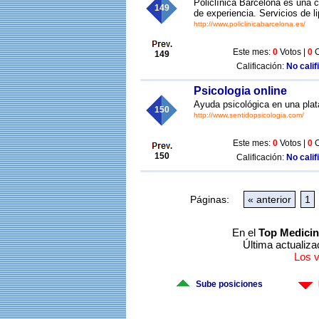
Policlínica Barcelona es una 
149
de experiencia. Servicios de 
http://www.policlinicabarcelona.es/
Este mes:
0
Votos |
0
C
149
Calificación:
No calif
Psicologia online
Ayuda psicológica en una plat
150
http://www.sentidopsicologia.com/
Este mes:
0
Votos |
0
C
150
Calificación:
No calif
Páginas:
« anterior
1
En el
Top Medicin
Última actualiza
Los 
Sube posiciones