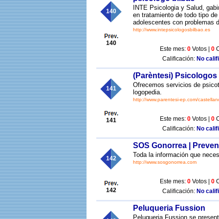
INTE Psicologia y Salud, gabi
140
en tratamiento de todo tipo de
adolescentes con problemas d
http://www.intepsicologosbilbao.es
140
Este mes:
0
Votos |
0
C
Calificación:
No calif
(Parèntesi) Psicologos
Ofrecemos servicios de psicoter
141
logopedia.
http://www.parentesi-ep.com/castellan
Este mes:
0
Votos |
0
C
141
Calificación:
No calif
SOS Gonorrea | Prevenc
Toda la información que necesi
142
http://www.sosgonorrea.com
Este mes:
0
Votos |
0
C
142
Calificación:
No calif
Peluqueria Fussion
Peluqueria Fussion se present