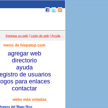
p 100
|
Email
|
Acceso usuarios
|
Agregue su web
|
Login de web
|
Ayuda