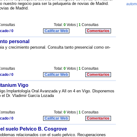
 nuestro negocio para ser la peluqueria de novias de Madrid.
ovias de Madrid.
onsultas
Total:
0
Votos |
1
Consultas
icado / 0
Calificar Web
Comentarios
ento personal
ia y crecimiento personal. Consulta tanto presencial como on-
onsultas
Total:
0
Votos |
1
Consultas
icado / 0
Calificar Web
Comentarios
itanium Vigo
igo.Implantología Oral Avanzada y All on 4 en Vigo. Disponemos
 el Dr. Vladimir García Lozada
onsultas
Total:
0
Votos |
1
Consultas
icado / 0
Calificar Web
Comentarios
 del suelo Pelvico B. Cosgrove
problemas relacionados con el suelo pelvico. Recuperaciones