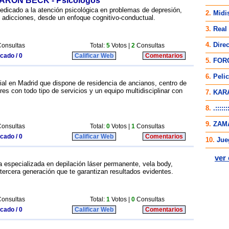
 AARON BECK - Psicólogos
dicado a la atención psicológica en problemas de depresión,
y adicciones, desde un enfoque cognitivo-conductual.
onsultas
Total:
5
Votos |
2
Consultas
icado / 0
Calificar Web
Comentarios
al en Madrid que dispone de residencia de ancianos, centro de
s con todo tipo de servicios y un equipo multidisciplinar con
onsultas
Total:
0
Votos |
1
Consultas
icado / 0
Calificar Web
Comentarios
eza especializada en depilación láser permanente, vela body,
tercera generación que te garantizan resultados evidentes.
onsultas
Total:
1
Votos |
0
Consultas
icado / 0
Calificar Web
Comentarios