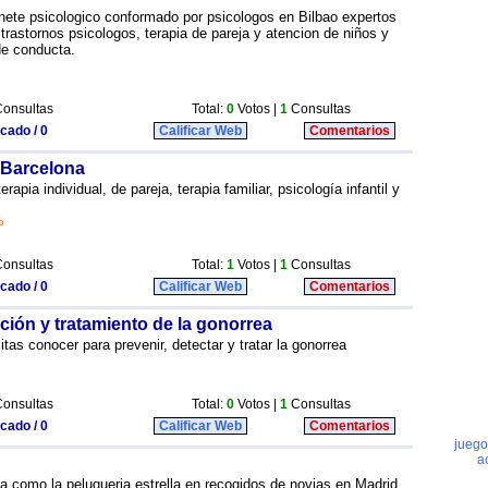
nete psicologico conformado por psicologos en Bilbao expertos
 trastornos psicologos, terapia de pareja y atencion de niños y
e conducta.
onsultas
Total:
0
Votos |
1
Consultas
icado / 0
Calificar Web
Comentarios
 Barcelona
apia individual, de pareja, terapia familiar, psicología infantil y
o
onsultas
Total:
1
Votos |
1
Consultas
icado / 0
Calificar Web
Comentarios
ión y tratamiento de la gonorrea
tas conocer para prevenir, detectar y tratar la gonorrea
onsultas
Total:
0
Votos |
1
Consultas
icado / 0
Calificar Web
Comentarios
a como la peluqueria estrella en recogidos de novias en Madrid.