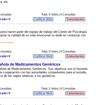
a, etc.
onsultas
Total:
0
Votos |
0
Consultas
icado / 0
Calificar Web
Comentarios
arra hacen parte del equipo de trabajo del Centro de Psicología
ejorar la calidad de su vida emocional no dude en contactar con
s-en-navarra/
onsultas
Total:
0
Votos |
0
Consultas
icado / 0
Calificar Web
Comentarios
añola de Madicamentos Genéricos
ñola de Medicamentos Genéricos. Sus objetivos son el fomento
 la cooperación con las autoridades competentes para el estudio,
ca de las reglas relativas a los genéricos.
onsultas
Total:
1
Votos |
0
Consultas
icado / 0
Calificar Web
Comentarios