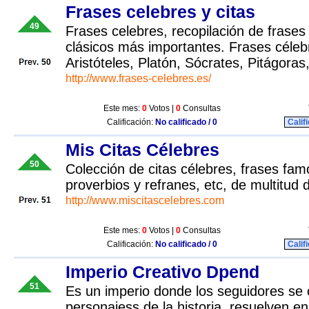
Frases celebres y citas
49
Frases celebres, recopilación de frases y
clásicos más importantes. Frases célebr
Aristóteles, Platón, Sócrates, Pitágoras,
50
http://www.frases-celebres.es/
Este mes:
0
Votos |
0
Consultas
Calificación:
No calificado / 0
Calif
Mis Citas Célebres
50
Colección de citas célebres, frases fa
proverbios y refranes, etc, de multitud
http://www.miscitascelebres.com
51
Este mes:
0
Votos |
0
Consultas
Calificación:
No calificado / 0
Calif
Imperio Creativo Dpend
51
Es un imperio donde los seguidores se 
personajess de la historia, resuelven 