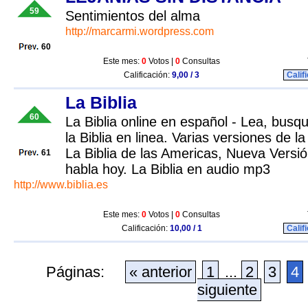
59
Sentimientos del alma
http://marcarmi.wordpress.com
60
Este mes:
0
Votos |
0
Consultas
Calificación:
9,00 / 3
Calif
La Biblia
60
La Biblia online en español - Lea, busq
la Biblia en linea. Varias versiones de la
La Biblia de las Americas, Nueva Versió
61
habla hoy. La Biblia en audio mp3
http://www.biblia.es
Este mes:
0
Votos |
0
Consultas
Calificación:
10,00 / 1
Calif
Páginas:
« anterior
1
...
2
3
4
siguiente