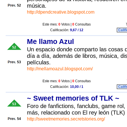
música.
52
http://dpendcreative.blogspot.com
Este mes:
0
Votos |
0
Consultas
Calificación:
9,67 / 12
Calif
Me llamo Azul
52
Un espacio donde comparto las cosas 
día a día, además de libros, música, di
películas.
53
http://mellamoazul.blogspot.com/
Este mes:
0
Votos |
0
Consultas
Calificación:
10,00 / 1
Calif
~ Sweet memories of TLK ~
53
Foro de fanfictions, fanclubs, game rol
más, relacionado con El rey león (TLK)
http://sweetmemories.secretstories.org/
54