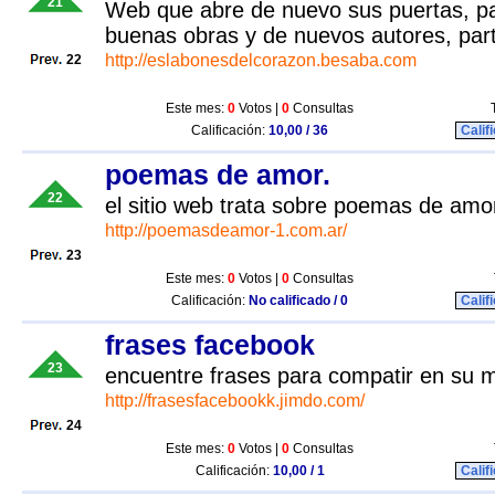
21
Web que abre de nuevo sus puertas, par
buenas obras y de nuevos autores, part
http://eslabonesdelcorazon.besaba.com
22
Este mes:
0
Votos |
0
Consultas
Calificación:
10,00 / 36
Calif
poemas de amor.
22
el sitio web trata sobre poemas de amo
http://poemasdeamor-1.com.ar/
23
Este mes:
0
Votos |
0
Consultas
Calificación:
No calificado / 0
Calif
frases facebook
23
encuentre frases para compatir en su 
http://frasesfacebookk.jimdo.com/
24
Este mes:
0
Votos |
0
Consultas
Calificación:
10,00 / 1
Calif