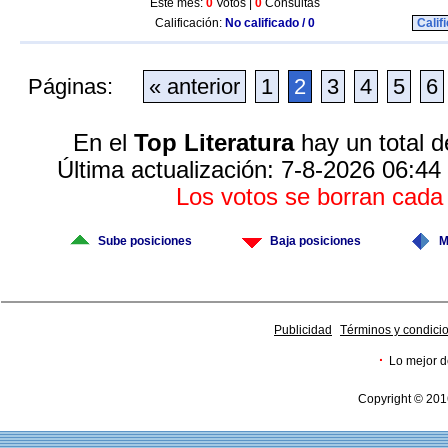
Este mes:
0
Votos |
0
Consultas
Calificación:
No calificado / 0
Calif
Páginas:
« anterior
1
2
3
4
5
6
En el
Top Literatura
hay un total d
Última actualización: 7-8-2026 06:44
Los votos se borran cad
Sube posiciones
Baja posiciones
M
Publicidad
Términos y condici
·
Lo mejor d
Copyright © 201