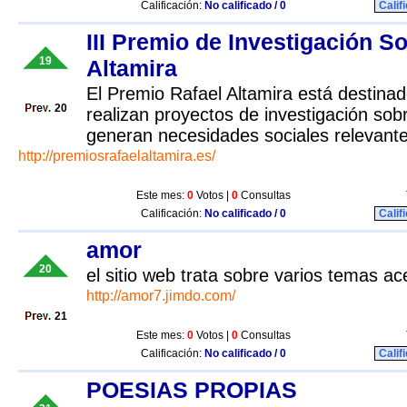
Calificación:
No calificado / 0
Calif
III Premio de Investigación So
19
Altamira
El Premio Rafael Altamira está destina
20
realizan proyectos de investigación so
generan necesidades sociales relevant
http://premiosrafaelaltamira.es/
Este mes:
0
Votos |
0
Consultas
Calificación:
No calificado / 0
Calif
amor
20
el sitio web trata sobre varios temas ac
http://amor7.jimdo.com/
21
Este mes:
0
Votos |
0
Consultas
Calificación:
No calificado / 0
Calif
POESIAS PROPIAS