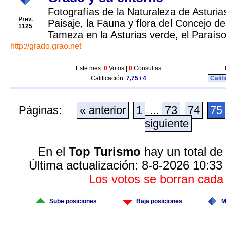
Fotografías de la Naturaleza de Asturia
Paisaje, la Fauna y flora del Concejo d
1125
Tameza en la Asturias verde, el Paraíso
http://grado.grao.net
Este mes:
0
Votos |
0
Consultas
Calificación:
7,75 / 4
Calif
Páginas:
« anterior
1
...
73
74
75
siguiente
En el
Top Turismo
hay un total de
Última actualización: 8-8-2026 10:33
Los votos se borran cad
Sube posiciones
Baja posiciones
M