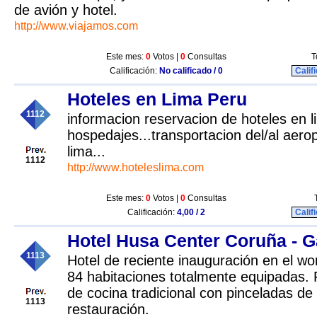
de avión y hotel.
http://www.viajamos.com
Este mes:
0
Votos |
0
Consultas
T
Calificación:
No calificado / 0
Calif
Hoteles en Lima Peru
1112
informacion reservacion de hoteles en l
hospedajes...transportacion del/al aerop
lima...
1112
http://www.hoteleslima.com
Este mes:
0
Votos |
0
Consultas
Calificación:
4,00 / 2
Calif
Hotel Husa Center Coruña - G
1113
Hotel de reciente inauguración en el wo
84 habitaciones totalmente equipadas.
de cocina tradicional con pinceladas de 
1113
restauración.