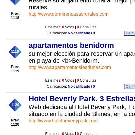
Reserve su alojamiento rural al mejor 
rurales.
http://www.dormirencasasrurales.com
1118
Este mes:
0
Votos |
0
Consultas
Calificación:
No calificado / 0
Calif
apartamentos benidorm
1119
su mejor elección para reservar un apa
en playa de <b>Benidorm.
http://www.apartamentoslesdunes.com
1119
Este mes:
0
Votos |
0
Consultas
Calificación:
No calificado / 0
Calif
Hotel Beverly Park. 3 Estrella
1120
Web dedicada al Hotel Beverly Park, Hot
situado en la ciudad de Blanes, en la c
http://www.hotelbeverlypark.com
1120
Este mes:
0
Votos |
0
Consultas
T