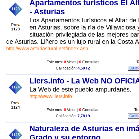
Apartamentos turísticos El Al
1123
- Asturias
Los Apartamentos turísticos el Alfar de
en Asturias, sobre la ría de Villaviciosa 
1123
situación privilegiada de las mejores p
de Asturias. Liñero es un lujo rural en la Costa A
http://www.asturiasrural.net/index.asp
Este mes:
0
Votos |
0
Consultas
T
Calificación:
4,50 / 2
Calif
Llers.info - La Web NO OFICI
1124
La Web de este pueblo ampurdanés.
http://www.llers.info
1124
Este mes:
0
Votos |
0
Consultas
To
Calificación:
7,78 / 9
Calif
Naturaleza de Asturias en im
1125
Grado y su entorno