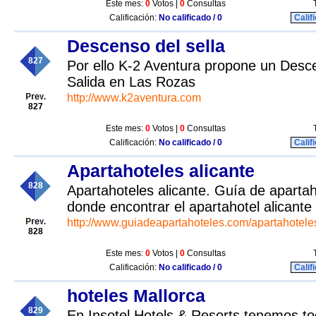
Este mes:
0
Votos |
0
Consultas
Calificación:
No calificado / 0
Calif
Descenso del sella
827
Por ello K-2 Aventura propone un Desc
Salida en Las Rozas
http://www.k2aventura.com
827
Este mes:
0
Votos |
0
Consultas
Calificación:
No calificado / 0
Calif
Apartahoteles alicante
828
Apartahoteles alicante. Guía de apartah
donde encontrar el apartahotel alicant
http://www.guiadeapartahoteles.com/apartahoteles
828
Este mes:
0
Votos |
0
Consultas
Calificación:
No calificado / 0
Calif
hoteles Mallorca
829
En Insotel Hotels & Resorts tenemos t