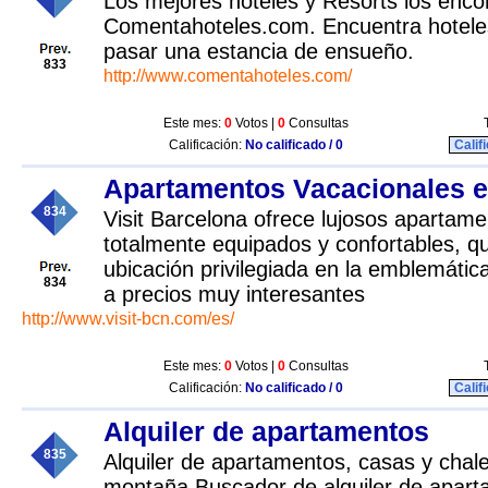
Los mejores hoteles y Resorts los enco
Comentahoteles.com. Encuentra hotele
pasar una estancia de ensueño.
833
http://www.comentahoteles.com/
Este mes:
0
Votos |
0
Consultas
Calificación:
No calificado / 0
Calif
Apartamentos Vacacionales e
834
Visit Barcelona ofrece lujosos apartam
totalmente equipados y confortables, 
ubicación privilegiada en la emblemátic
834
a precios muy interesantes
http://www.visit-bcn.com/es/
Este mes:
0
Votos |
0
Consultas
Calificación:
No calificado / 0
Calif
Alquiler de apartamentos
835
Alquiler de apartamentos, casas y chal
montaña.Buscador de alquiler de apart