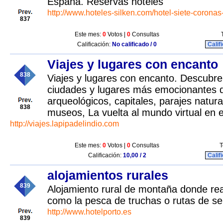
España. Reservas hoteles
http://www.hoteles-silken.com/hotel-siete-coronas
837
Este mes:
0
Votos |
0
Consultas
Calificación:
No calificado / 0
Calif
Viajes y lugares con encanto
838
Viajes y lugares con encanto. Descubre
ciudades y lugares más emocionantes d
arqueológicos, capitales, parajes natu
838
museos, La vuelta al mundo virtual en e
http://viajes.lapipadelindio.com
Este mes:
0
Votos |
0
Consultas
T
Calificación:
10,00 / 2
Calif
alojamientos rurales
839
Alojamiento rural de montaña donde real
como la pesca de truchas o rutas de s
http://www.hotelporto.es
839