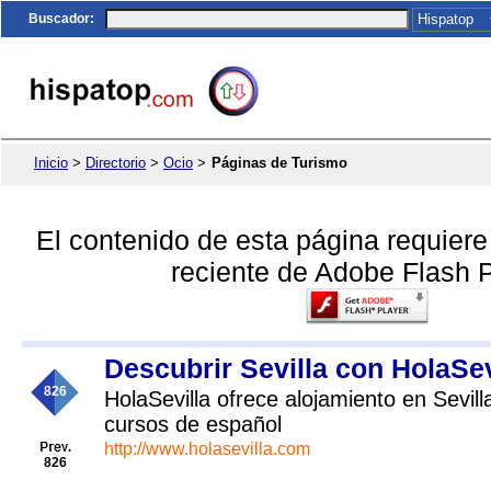
Buscador
:
Inicio
>
Directorio
>
Ocio
>
Páginas de Turismo
El contenido de esta página requier
reciente de Adobe Flash P
Descubrir Sevilla con HolaSev
826
HolaSevilla ofrece alojamiento en Sevil
cursos de español
http://www.holasevilla.com
826