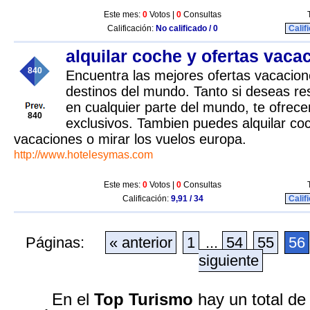
Este mes:
0
Votos |
0
Consultas
Calificación:
No calificado / 0
Calif
alquilar coche y ofertas vaca
840
Encuentra las mejores ofertas vacacion
destinos del mundo. Tanto si deseas re
en cualquier parte del mundo, te ofrec
840
exclusivos. Tambien puedes alquilar co
vacaciones o mirar los vuelos europa.
http://www.hotelesymas.com
Este mes:
0
Votos |
0
Consultas
Calificación:
9,91 / 34
Calif
Páginas:
« anterior
1
...
54
55
56
siguiente
En el
Top Turismo
hay un total de