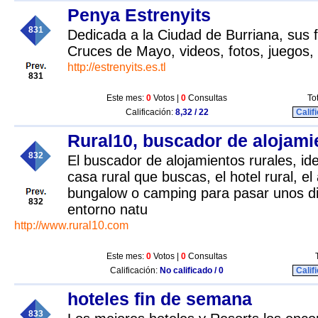
Penya Estrenyits
831
Dedicada a la Ciudad de Burriana, sus fi
Cruces de Mayo, videos, fotos, juegos, 
http://estrenyits.es.tl
831
Este mes:
0
Votos |
0
Consultas
To
Calificación:
8,32 / 22
Calif
Rural10, buscador de alojamie
832
El buscador de alojamientos rurales, ide
casa rural que buscas, el hotel rural, el
bungalow o camping para pasar unos dia
832
entorno natu
http://www.rural10.com
Este mes:
0
Votos |
0
Consultas
Calificación:
No calificado / 0
Calif
hoteles fin de semana
833