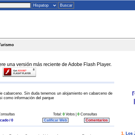
Inicio
|
Chat
|
Postales
|
Juegos
|
To
Turismo
ere una versión más reciente de Adobe Flash Player.
de cabarceno. Sin duda tenemos un alojamiento en cabarceno de
si como información del parque
onsultas
Total:
0
Votos |
0
Consultas
icado / 0
Calificar Web
Comentarios