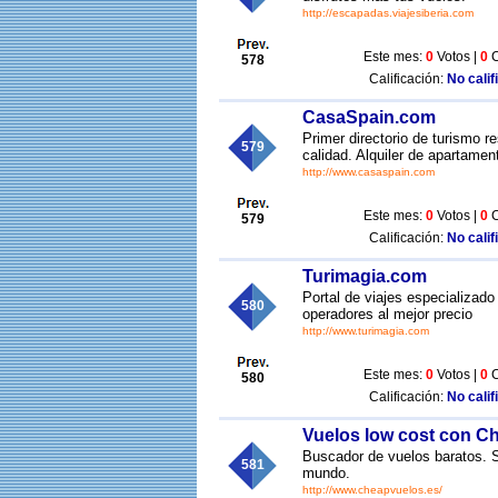
http://escapadas.viajesiberia.com
Este mes:
0
Votos |
0
C
578
Calificación:
No calif
CasaSpain.com
Primer directorio de turismo 
579
calidad. Alquiler de apartamen
http://www.casaspain.com
Este mes:
0
Votos |
0
C
579
Calificación:
No calif
Turimagia.com
Portal de viajes especializado
580
operadores al mejor precio
http://www.turimagia.com
Este mes:
0
Votos |
0
C
580
Calificación:
No calif
Vuelos low cost con C
Buscador de vuelos baratos. S
581
mundo.
http://www.cheapvuelos.es/