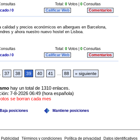
onsultas
Total:
0
Votos |
0
Consultas
icado / 0
Calificar Web
Comentarios
ta calidad y precios económicos en albergues en Barcelona,
ndres y ahora nuestro nuevo hostel en Lisboa.
onsultas
Total:
0
Votos |
0
Consultas
icado / 0
Calificar Web
Comentarios
.
37
38
39
40
41
...
88
» siguiente
ismo
hay un total de 1310 enlaces.
ción: 7-8-2026 06:49 (hora española)
votos se borran cada mes
Baja posiciones
Mantiene posiciones
Publicidad
Términos y condiciones
Política de privacidad
Datos identificativos