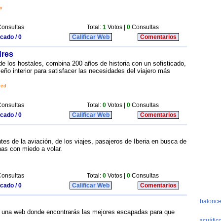
m
onsultas
Total:
1
Votos |
0
Consultas
icado / 0
Calificar Web
Comentarios
dres
de los hostales, combina 200 años de historia con un sofisticado,
ño interior para satisfacer las necesidades del viajero más
ned
onsultas
Total:
0
Votos |
0
Consultas
icado / 0
Calificar Web
Comentarios
es de la aviación, de los viajes, pasajeros de Iberia en busca de
nas con miedo a volar.
onsultas
Total:
0
Votos |
0
Consultas
icado / 0
Calificar Web
Comentarios
s una web donde encontrarás las mejores escapadas para que