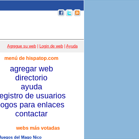
p 100
|
Email
|
Acceso usuarios
|
Agregue su web
|
Login de web
|
Ayuda