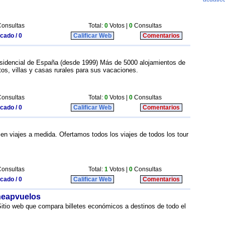
onsultas
Total:
0
Votos |
0
Consultas
icado / 0
Calificar Web
Comentarios
residencial de España (desde 1999) Más de 5000 alojamientos de
tos, villas y casas rurales para sus vacaciones.
onsultas
Total:
0
Votos |
0
Consultas
icado / 0
Calificar Web
Comentarios
 en viajes a medida. Ofertamos todos los viajes de todos los tour
onsultas
Total:
1
Votos |
0
Consultas
icado / 0
Calificar Web
Comentarios
heapvuelos
itio web que compara billetes económicos a destinos de todo el