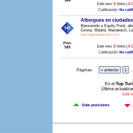
584
Este mes:
0
Votos |
0
C
Calificación:
No calif
Albergues en ciudades
Bienvenido a Equity Point, al
585
Girona, Madrid, Marrakech, Lo
http://www.equity-point.com/
Este mes:
0
Votos |
0
C
585
Calificación:
No calif
Páginas:
« anterior
1
..
En el
Top Tur
Última actualiza
Los 
Sube posiciones