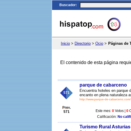
Buscador
:
Inicio
>
Directorio
>
Ocio
>
Páginas de 
El contenido de esta página requi
parque de cabarceno
Encuentra hoteles en parque 
571
encanto en plena naturaleza a
http://www.parque-de-cabarceno.com/
Este mes:
0
Votos |
0
C
571
Calificación:
No calif
Turismo Rural Asturias