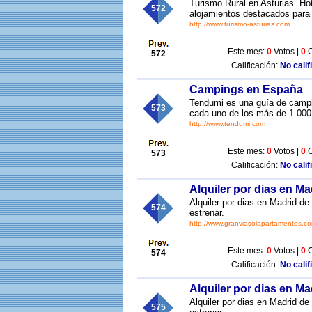
Turismo Rural en Asturias. Ho
572
alojamientos destacados para 
http://www.turismo-asturias.com
Este mes:
0
Votos |
0
C
572
Calificación:
No calif
Campings en España
Tendumi es una guía de campi
573
cada uno de los más de 1.000
http://www.tendumi.com
Este mes:
0
Votos |
0
C
573
Calificación:
No calif
Alquiler por dias en M
Alquiler por dias en Madrid d
574
estrenar.
http://www.granviasolapartamentos.c
Este mes:
0
Votos |
0
C
574
Calificación:
No calif
Alquiler por dias en M
Alquiler por dias en Madrid d
575