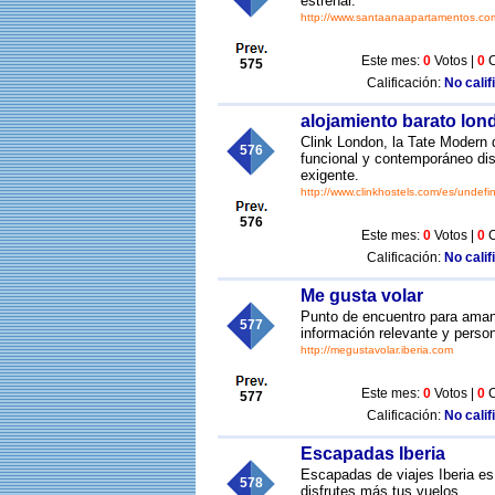
estrenar.
http://www.santaanaapartamentos.co
Este mes:
0
Votos |
0
C
575
Calificación:
No calif
alojamiento barato lon
Clink London, la Tate Modern 
576
funcional y contemporáneo dise
exigente.
http://www.clinkhostels.com/es/undefi
576
Este mes:
0
Votos |
0
C
Calificación:
No calif
Me gusta volar
Punto de encuentro para amant
577
información relevante y perso
http://megustavolar.iberia.com
Este mes:
0
Votos |
0
C
577
Calificación:
No calif
Escapadas Iberia
Escapadas de viajes Iberia e
578
disfrutes más tus vuelos.