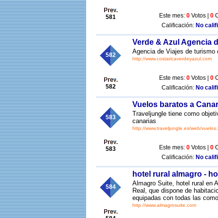
Este mes:
0
Votos |
0
C
581
Calificación:
No calif
Verde & Azul Agencia 
Agencia de Viajes de turismo
582
http://www.costaricaverdeyazul.com
Este mes:
0
Votos |
0
C
582
Calificación:
No calif
Vuelos baratos a Canar
Traveljungle tiene como objet
583
canarias
http://www.traveljungle.es/web/vuelos.
Este mes:
0
Votos |
0
C
583
Calificación:
No calif
hotel rural almagro - 
Almagro Suite, hotel rural en
584
Real, que dispone de habitac
equipadas con todas las como
http://www.almagrosuite.com