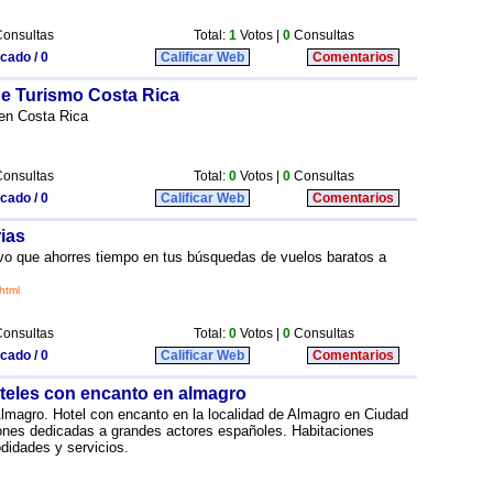
onsultas
Total:
1
Votos |
0
Consultas
icado / 0
Calificar Web
Comentarios
de Turismo Costa Rica
 en Costa Rica
onsultas
Total:
0
Votos |
0
Consultas
icado / 0
Calificar Web
Comentarios
ias
ivo que ahorres tiempo en tus búsquedas de vuelos baratos a
html
onsultas
Total:
0
Votos |
0
Consultas
icado / 0
Calificar Web
Comentarios
hoteles con encanto en almagro
 Almagro. Hotel con encanto en la localidad de Almagro en Ciudad
iones dedicadas a grandes actores españoles. Habitaciones
didades y servicios.