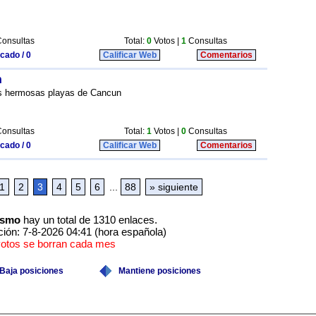
onsultas
Total:
0
Votos |
1
Consultas
icado / 0
Calificar Web
Comentarios
n
as hermosas playas de Cancun
onsultas
Total:
1
Votos |
0
Consultas
icado / 0
Calificar Web
Comentarios
1
2
3
4
5
6
...
88
» siguiente
ismo
hay un total de 1310 enlaces.
ción: 7-8-2026 04:41 (hora española)
votos se borran cada mes
Baja posiciones
Mantiene posiciones