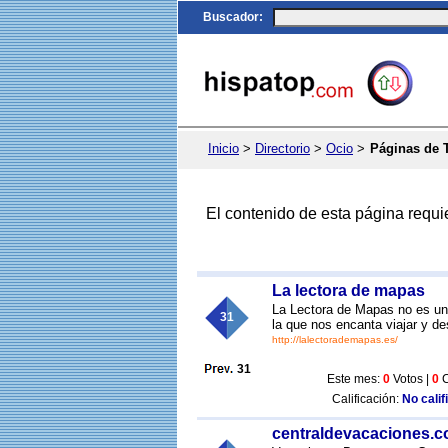
Buscador
:
Inicio
>
Directorio
>
Ocio
>
Páginas de 
El contenido de esta página requi
La lectora de mapas
La Lectora de Mapas no es un
31
la que nos encanta viajar y d
http://lalectorademapas.es/
31
Este mes:
0
Votos |
0
C
Calificación:
No calif
centraldevacaciones.