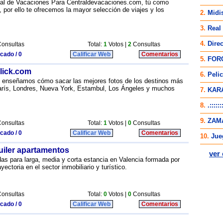
al de Vacaciones Para Centraldevacaciones.com, tú como
, por ello te ofrecemos la mayor selección de viajes y los
onsultas
Total:
1
Votos |
2
Consultas
icado / 0
Calificar Web
Comentarios
lick.com
Te enseñamos cómo sacar las mejores fotos de los destinos más
rís, Londres, Nueva York, Estambul, Los Ángeles y muchos
onsultas
Total:
1
Votos |
0
Consultas
icado / 0
Calificar Web
Comentarios
quiler apartamentos
das para larga, media y corta estancia en Valencia formada por
yectoria en el sector inmobiliario y turístico.
onsultas
Total:
0
Votos |
0
Consultas
icado / 0
Calificar Web
Comentarios