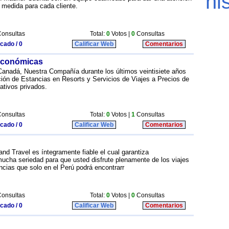
 medida para cada cliente.
onsultas
Total:
0
Votos |
0
Consultas
icado / 0
Calificar Web
Comentarios
 económicas
Canadá, Nuestra Compañía durante los últimos veintisiete años
ación de Estancias en Resorts y Servicios de Viajes a Precios de
ativos privados.
onsultas
Total:
0
Votos |
1
Consultas
icado / 0
Calificar Web
Comentarios
and Travel es íntegramente fiable el cual garantiza
mucha seriedad para que usted disfrute plenamente de los viajes
ncias que solo en el Perú podrá encontrarr
onsultas
Total:
0
Votos |
0
Consultas
icado / 0
Calificar Web
Comentarios