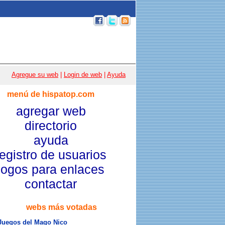
p 100
|
Email
|
Acceso usuarios
|
Agregue su web
|
Login de web
|
Ayuda