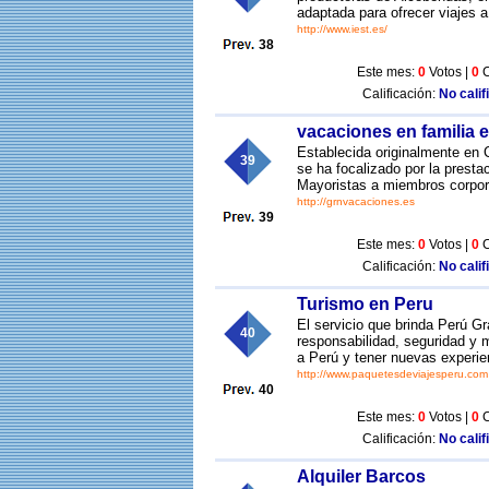
adaptada para ofrecer viajes a
http://www.iest.es/
38
Este mes:
0
Votos |
0
C
Calificación:
No calif
vacaciones en familia
Establecida originalmente en 
39
se ha focalizado por la prest
Mayoristas a miembros corpor
http://grnvacaciones.es
39
Este mes:
0
Votos |
0
C
Calificación:
No calif
Turismo en Peru
El servicio que brinda Perú Gr
40
responsabilidad, seguridad y 
a Perú y tener nuevas experie
http://www.paquetesdeviajesperu.com
40
Este mes:
0
Votos |
0
C
Calificación:
No calif
Alquiler Barcos