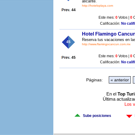
alicante.
http://hoteloplaya.com
44
Este mes:
0
Votos |
0
C
Calificación:
No calif
Hotel Flamingo Cancu
Reserva tus vacaciones en l
45
http://www.flamingocancun.com.mx
Este mes:
0
Votos |
0
C
45
Calificación:
No calif
Páginas:
« anterior
En el
Top Tur
Última actualiza
Los 
Sube posiciones