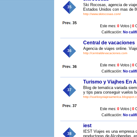
Ski Rocosas, agencia de viaj
35
Estados Unidos con mas de 80 
http://www.skirocosas.com/
35
Este mes:
0
Votos |
0
C
Calificación:
No calif
Central de vacaciones
Agencia de viajes online. Viaj
36
http://centraldevacaciones.com
Este mes:
0
Votos |
0
C
36
Calificación:
No calif
Turismo y Viajhes En A
Blog de tematica variada siem
37
y tips para conseguir vuelos b
http://vuelosyviajesamerica.blogspot.
37
Este mes:
0
Votos |
0
C
Calificación:
No calif
iest
IEST Viajes es una empresa de
38
productoras de Alcobendas, en