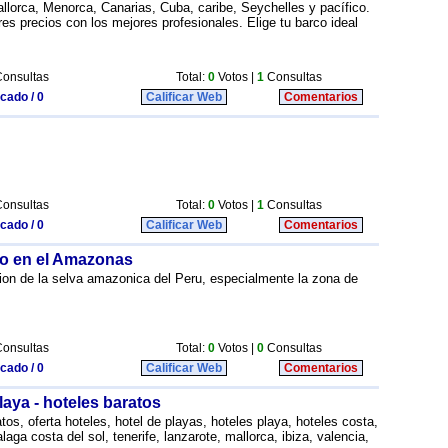
allorca, Menorca, Canarias, Cuba, caribe, Seychelles y pacífico.
res precios con los mejores profesionales. Elige tu barco ideal
onsultas
Total:
0
Votos |
1
Consultas
icado / 0
Calificar Web
Comentarios
onsultas
Total:
0
Votos |
1
Consultas
icado / 0
Calificar Web
Comentarios
mo en el Amazonas
ion de la selva amazonica del Peru, especialmente la zona de
onsultas
Total:
0
Votos |
0
Consultas
icado / 0
Calificar Web
Comentarios
laya - hoteles baratos
tos, oferta hoteles, hotel de playas, hoteles playa, hoteles costa,
aga costa del sol, tenerife, lanzarote, mallorca, ibiza, valencia,