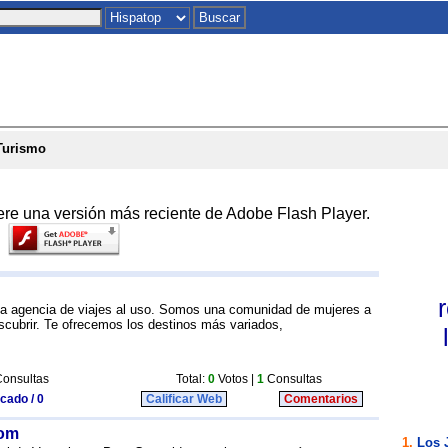
Inicio
|
Chat
|
Postales
|
Juegos
|
To
Turismo
ere una versión más reciente de Adobe Flash Player.
a agencia de viajes al uso. Somos una comunidad de mujeres a
escubrir. Te ofrecemos los destinos más variados,
onsultas
Total:
0
Votos |
1
Consultas
icado / 0
Calificar Web
Comentarios
com