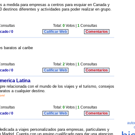
es a medida para empresas a centros para esquiar en Canada y
destinos diferentes y actividades para poder realizar en grupo.
onsultas
Total:
0
Votos |
1
Consultas
icado / 0
Calificar Web
Comentarios
es baratos al caribe
onsultas
Total:
2
Votos |
1
Consultas
icado / 0
Calificar Web
Comentarios
merica Latina
pre relacionada con el mundo de los viajes y el turismo, consejos
aratos a cualquier destino.
com/
onsultas
Total:
0
Votos |
1
Consultas
icado / 0
Calificar Web
Comentarios
dicada a viajes personalizados para empresas, particulares y
 Madrid. Cuenta con un equipo cualificado para dar una atencion