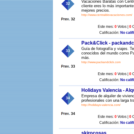
Vacaciones Baratas con Centr
32
cliente eres lo más importante
mejores precios.
http://www.centraldevacaciones.com/
32
Este mes:
0
Votos |
0
C
Calificación:
No calif
Pack&Click - packandc
Guía de fotografía y viajes. 
33
conocidos del mundo como Pa
más.
http://www.packandclick.com
33
Este mes:
0
Votos |
0
C
Calificación:
No calif
Holidays Valencia - Al
Empresa de alquiler de vivien
34
profesionales con una larga tra
http://holidays-valencia.com/
34
Este mes:
0
Votos |
0
C
Calificación:
No calif
skirocosas