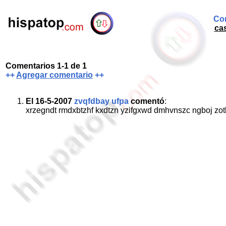
Com
cas
Comentarios 1-1 de 1
++
Agregar comentario
++
El 16-5-2007
zvqfdbay ufpa
comentó
:
xrzegndt rmdxbtzhf kxdtzn yzifgxwd dmhvnszc ngboj z