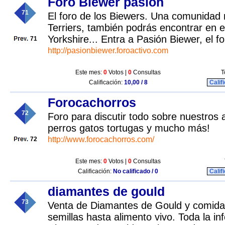
Foro Biewer pasión
71
El foro de los Biewers. Una comunidad 
Terriers, también podrás encontrar en e
Yorkshire... Entra a Pasión Biewer, el 
71
http://pasionbiewer.foroactivo.com
Este mes:
0
Votos |
0
Consultas
T
Calificación:
10,00 / 8
Calif
Forocachorros
72
Foro para discutir todo sobre nuestros
perros gatos tortugas y mucho más!
http://www.forocachorros.com/
72
Este mes:
0
Votos |
0
Consultas
Calificación:
No calificado / 0
Calif
diamantes de gould
73
Venta de Diamantes de Gould y comida
semillas hasta alimento vivo. Toda la in