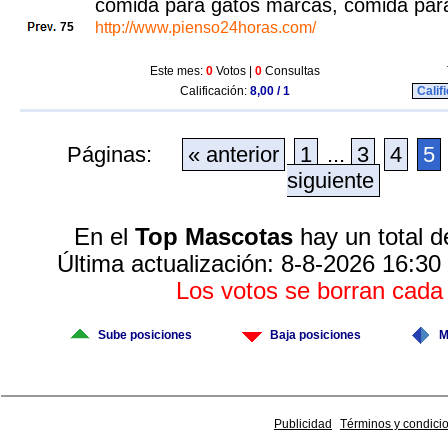
comida para gatos marcas, comida para
http://www.pienso24horas.com/
75
Este mes:
0
Votos |
0
Consultas
Calificación:
8,00 / 1
Calif
Páginas:
« anterior
1
...
3
4
5
siguiente
En el
Top Mascotas
hay un total d
Última actualización: 8-8-2026 16:30
Los votos se borran cad
Sube posiciones
Baja posiciones
M
Publicidad
Términos y condici