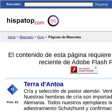
Buscador
:
Inicio
>
Directorio
>
Ocio
>
Páginas de Mascotas
El contenido de esta página requier
reciente de Adobe Flash P
Terra d'Antoa
61
Cría y selección de pastor alemán. Ven
Nuestras hembras de cría son importa
Alemania. Todos nuestros ejemplares t
61
adiestramiento Schutzhund y confirmació