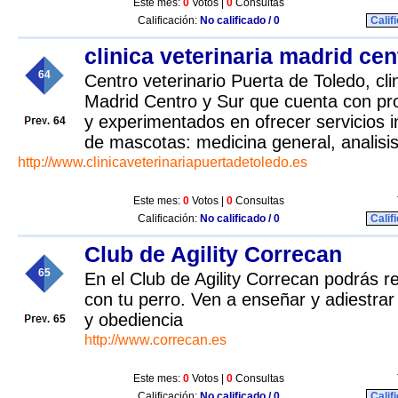
Este mes:
0
Votos |
0
Consultas
Calificación:
No calificado / 0
Calif
clinica veterinaria madrid cen
64
Centro veterinario Puerta de Toledo, cli
Madrid Centro y Sur que cuenta con pr
y experimentados en ofrecer servicios i
64
de mascotas: medicina general, analisis c
http://www.clinicaveterinariapuertadetoledo.es
Este mes:
0
Votos |
0
Consultas
Calificación:
No calificado / 0
Calif
Club de Agility Correcan
65
En el Club de Agility Correcan podrás r
con tu perro. Ven a enseñar y adiestrar 
y obediencia
65
http://www.correcan.es
Este mes:
0
Votos |
0
Consultas
Calificación:
No calificado / 0
Calif