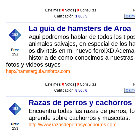
Este mes:
0
Votos |
0
Consultas
T
Calificación:
1,00 / 5
Calif
La guia de hamsters de Aroa
152
Aqui podremos hablar de todos los tip
animales salvajes, en especial de los 
os divirtais en mi nuevo foro!XD Adem
152
historia de como conocimos a nuestras
fotos y videos suyos
http://hamsterguia.mforos.com
Este mes:
0
Votos |
0
Consultas
T
Calificación:
8,50 / 6
Calif
Razas de perros y cachorros
153
Encuentra todas las razas de perros, fo
aprende sobre cachorros y mascotas.
http://www.razasdeperrosycachorros.com
153