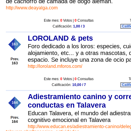
de cachorro de camada de dogo alemán.
http://www.deayalga.com
Este mes:
0
Votos |
0
Consultas
Calificación:
1,00 / 3
Calif
LOROLAND & pets
163
Foro dedicado a los loros: especies, cu
alojamiento, etc... y a otras mascotas,
espacio. Se incluye una zona de ocio pa
163
http://loroland.mforos.com/
Este mes:
0
Votos |
0
Consultas
T
Calificación:
10,00 / 7
Calif
Adiestramiento canino y corr
164
conductas en Talavera
Educan Talavera, el mundo del adiestr
cognitivo emocional en Talavera
164
http://www.educan.es/adiestramiento-canino/dele