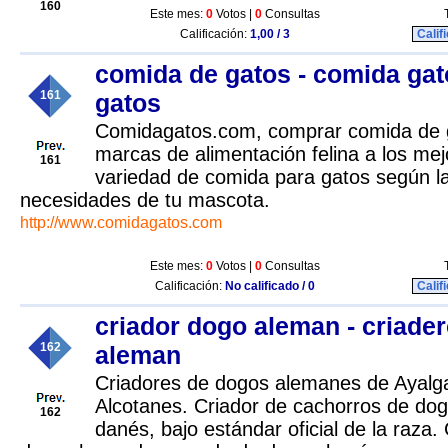
160
Este mes:
0
Votos |
0
Consultas
Calificación:
1,00 / 3
Calif
comida de gatos - comida gat
161
gatos
Comidagatos.com, comprar comida de g
marcas de alimentación felina a los mej
161
variedad de comida para gatos según la
necesidades de tu mascota.
http://www.comidagatos.com
Este mes:
0
Votos |
0
Consultas
Calificación:
No calificado / 0
Calif
criador dogo aleman - criade
162
aleman
Criadores de dogos alemanes de Ayalg
Alcotanes. Criador de cachorros de do
162
danés, bajo estándar oficial de la raza.