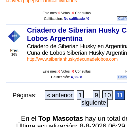
talavera.php?pseccion=actividades
Este mes:
0
Votos |
0
Consultas
Calificación:
No calificado / 0
Calif
Criadero de Siberian Husky 
165
Lobos Argentina
Criadero de Siberian Husky en Argentin
Cuna de Lobos Siberian Husky Argenti
165
http://www.siberianhuskydecunadelobos.com
Este mes:
0
Votos |
0
Consultas
T
Calificación:
4,38 / 8
Calif
Páginas:
« anterior
1
...
9
10
11
siguiente
En el
Top Mascotas
hay un total d
Última actualización: 8-8-2026 06:29