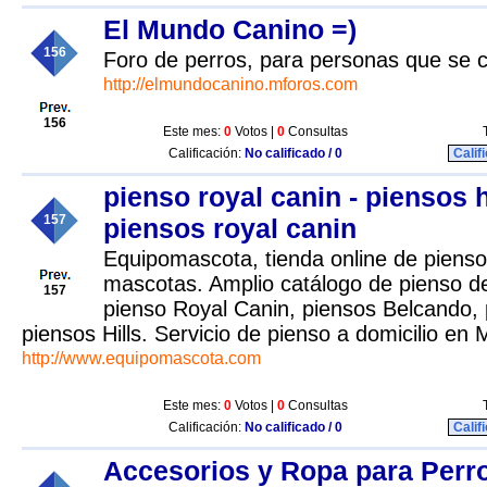
El Mundo Canino =)
156
Foro de perros, para personas que se c
http://elmundocanino.mforos.com
156
Este mes:
0
Votos |
0
Consultas
Calificación:
No calificado / 0
Calif
pienso royal canin - piensos hi
157
piensos royal canin
Equipomascota, tienda online de pienso
mascotas. Amplio catálogo de pienso d
157
pienso Royal Canin, piensos Belcando,
piensos Hills. Servicio de pienso a domicilio en 
http://www.equipomascota.com
Este mes:
0
Votos |
0
Consultas
Calificación:
No calificado / 0
Calif
Accesorios y Ropa para Perr