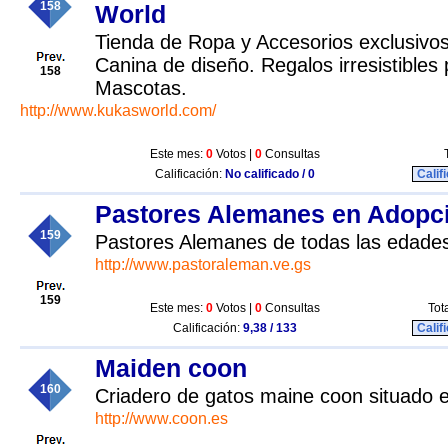
158
World
Tienda de Ropa y Accesorios exclusivo
Canina de diseño. Regalos irresistibles
158
Mascotas.
http://www.kukasworld.com/
Este mes:
0
Votos |
0
Consultas
Calificación:
No calificado / 0
Calif
Pastores Alemanes en Adopc
159
Pastores Alemanes de todas las edade
http://www.pastoraleman.ve.gs
159
Este mes:
0
Votos |
0
Consultas
Tot
Calificación:
9,38 / 133
Calif
Maiden coon
160
Criadero de gatos maine coon situado e
http://www.coon.es