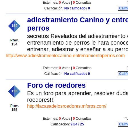
Este mes:
0
Votos |
0
Consultas
Calificación:
No calificado / 0
Calif
adiestramiento Canino y ent
154
perros
secretos Revelados del adiestramiento 
entrenamiento de perros le hara conoc
154
entrenar, adiestrar y enseñar a su perr
http://www.adiestramientocanino-entrenamientoperros.com
Este mes:
0
Votos |
0
Consultas
Calificación:
No calificado / 0
Calif
Foro de roedores
155
Es un foro para aprender, resolver duda
roedores!!!
http://lacasadelosroedores.mforos.com/
155
Este mes:
0
Votos |
0
Consultas
To
Calificación:
9,84 / 25
Calif