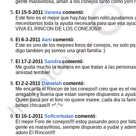
gente maravillosa, aman a los conejos tanto como yo!!! r
El 15-5-2011
Vanesa
comentó
:
Este foro es el mejor que hay,hay buen rollo,ayudamos 
necesitamos toda la ayuda necesaria para que esa ayud
VIVA EL RINCON DE LOS CONEJOS!!!
El 6-3-2011
dani
comentó
:
Este es uno de los mejores foros de conejos, no solo p
digo tambien pq somos una gran familia :)
El 17-2-2011
Sandra
comentó
:
Me gusta mucho la manera en que tratan a las personas! 
amistad terrible!
El 2-2-2011
Danielah
comentó
:
Me encanta el Rincon de los conejos!! creo que es el me
amigable y buena que estan siempre dispuestos a ayudar
Quien pasa por el foro no quiere irseee, cada dia la familia
besos chicaas!!! =^.^=
El 10-1-2011
Soficorbalan
comentó
:
El mejor Foro de conejos!!!! estoy pasando poco por falt
gente es maravilloso, siempre dispuesto a yudar y ademas
adoro El Rincon!!!!