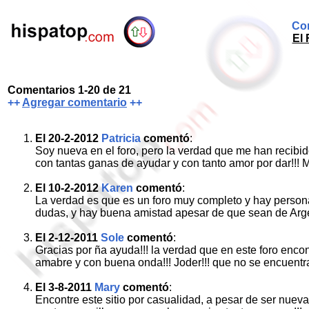
Com
El 
Comentarios 1-20 de 21
++
Agregar comentario
++
El 20-2-2012
Patricia
comentó
:
Soy nueva en el foro, pero la verdad que me han recibid
con tantas ganas de ayudar y con tanto amor por dar!!! 
El 10-2-2012
Karen
comentó
:
La verdad es que es un foro muy completo y hay person
dudas, y hay buena amistad apesar de que sean de Arg
El 2-12-2011
Sole
comentó
:
Gracias por ña ayuda!!! la verdad que en este foro enc
amabre y con buena onda!!! Joder!!! que no se encuentra u
El 3-8-2011
Mary
comentó
:
Encontre este sitio por casualidad, a pesar de ser nuev