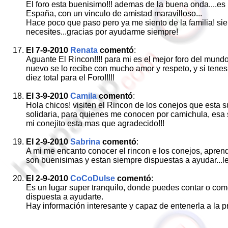
El foro esta buenisimo!!! ademas de la buena onda....es 
España, con un vinculo de amistad maravilloso...
Hace poco que paso pero ya me siento de la familia! si
necesites...gracias por ayudarme siempre!
El 7-9-2010
Renata
comentó
:
Aguante El Rincon!!!! para mi es el mejor foro del mund
nuevo se lo recibe con mucho amor y respeto, y si tenes 
diez total para el Foro!!!!!
El 3-9-2010
Camila
comentó
:
Hola chicos! visiten el Rincon de los conejos que esta 
solidaria, para quienes me conocen por camichula, esa 
mi conejito esta mas que agradecido!!!
El 2-9-2010
Sabrina
comentó
:
A mi me encanto conocer el rincon e los conejos, apren
son buenisimas y estan siempre dispuestas a ayudar...le 
El 2-9-2010
CoCoDulse
comentó
:
Es un lugar super tranquilo, donde puedes contar o come
dispuesta a ayudarte.
Hay información interesante y capaz de entenerla a la p