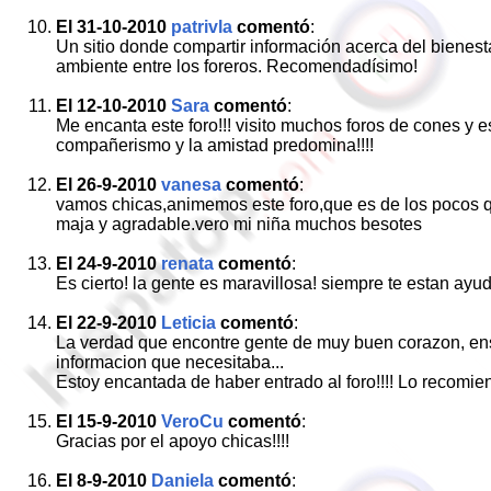
El 31-10-2010
patrivla
comentó
:
Un sitio donde compartir información acerca del bienes
ambiente entre los foreros. Recomendadísimo!
El 12-10-2010
Sara
comentó
:
Me encanta este foro!!! visito muchos foros de cones y e
compañerismo y la amistad predomina!!!!
El 26-9-2010
vanesa
comentó
:
vamos chicas,animemos este foro,que es de los pocos qu
maja y agradable.vero mi niña muchos besotes
El 24-9-2010
renata
comentó
:
Es cierto! la gente es maravillosa! siempre te estan ay
El 22-9-2010
Leticia
comentó
:
La verdad que encontre gente de muy buen corazon, en
informacion que necesitaba...
Estoy encantada de haber entrado al foro!!!! Lo recomien
El 15-9-2010
VeroCu
comentó
:
Gracias por el apoyo chicas!!!!
El 8-9-2010
Daniela
comentó
: