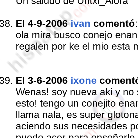
Un saludo de Untxi_Alora
El 4-9-2006
ivan
comentó
:
ola mira busco conejo enan
regalen por ke el mio esta 
El 3-6-2006
ixone
coment
Wenas! soy nueva aki y no
esto! tengo un conejito en
llama nala, es super glotona
aciendo sus necesidades po
puedo acer para enseñarle 