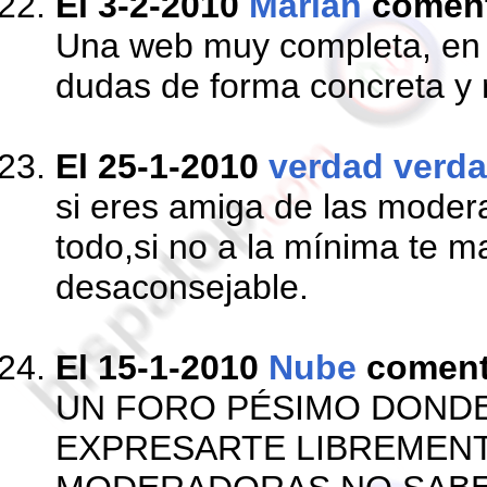
El 3-2-2010
Márian
comen
Una web muy completa, en e
dudas de forma concreta y 
El 25-1-2010
verdad verd
si eres amiga de las moder
todo,si no a la mínima te m
desaconsejable.
El 15-1-2010
Nube
comen
UN FORO PÉSIMO DONDE
EXPRESARTE LIBREMENT