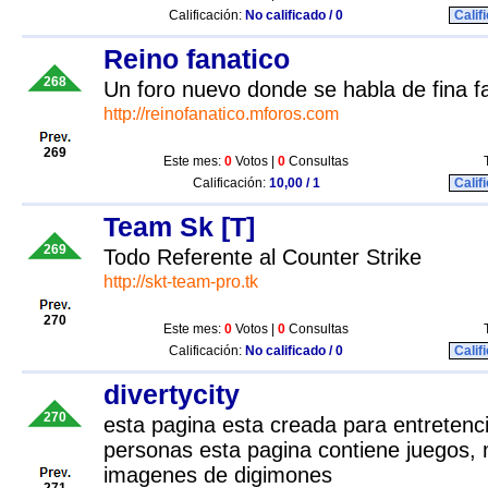
Calificación:
No calificado / 0
Calif
Reino fanatico
268
Un foro nuevo donde se habla de fina f
http://reinofanatico.mforos.com
269
Este mes:
0
Votos |
0
Consultas
Calificación:
10,00 / 1
Calif
Team Sk [T]
269
Todo Referente al Counter Strike
http://skt-team-pro.tk
270
Este mes:
0
Votos |
0
Consultas
Calificación:
No calificado / 0
Calif
divertycity
270
esta pagina esta creada para entretenci
personas esta pagina contiene juegos, 
imagenes de digimones