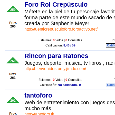
Foro Rol Crepúsculo
259
Métete en la piel de tu personaje favori
forma parte de este mundo sacado de e
creada por Stephenie Meyer..
260
http://tuenticrepusculoforo.foroactivo.net/
Este mes:
0
Votos |
0
Consultas
To
Calificación:
8,46 / 59
Calif
Rincon para Ratones
260
Juegos, deporte, musica, tv libros , rad
http://bienvenidos-only.jimdo.com/
261
Este mes:
0
Votos |
0
Consultas
Calificación:
No calificado / 0
Calif
tantoforo
261
Web de entretenimiento con juegos des
mucho más
http://tantoforo.tk