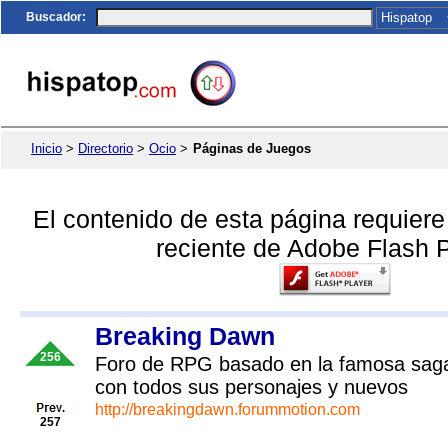
Buscador
:
Inicio
>
Directorio
>
Ocio
>
Páginas de Juegos
El contenido de esta página requier
reciente de Adobe Flash P
Breaking Dawn
256
Foro de RPG basado en la famosa saga
con todos sus personajes y nuevos
http://breakingdawn.forummotion.com
257