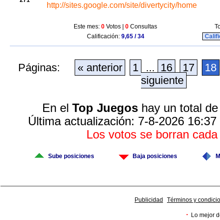
271
http://sites.google.com/site/divertycity/home
Este mes:
0
Votos |
0
Consultas
To
Calificación:
9,65 / 34
Calif
Páginas:
« anterior
1
...
16
17
18
siguiente
En el
Top Juegos
hay un total de
Última actualización: 7-8-2026 16:37
Los votos se borran cad
Sube posiciones
Baja posiciones
M
Publicidad
Términos y condici
·
Lo mejor d