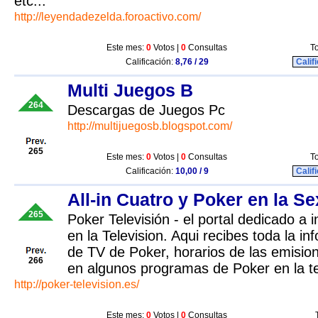
etc...
http://leyendadezelda.foroactivo.com/
Este mes:
0
Votos |
0
Consultas
To
Calificación:
8,76 / 29
Calif
Multi Juegos B
264
Descargas de Juegos Pc
http://multijuegosb.blogspot.com/
265
Este mes:
0
Votos |
0
Consultas
To
Calificación:
10,00 / 9
Calif
All-in Cuatro y Poker en la Se
265
Poker Televisión - el portal dedicado a 
en la Television. Aqui recibes toda la 
de TV de Poker, horarios de las emisio
266
en algunos programas de Poker en la te
http://poker-television.es/
Este mes:
0
Votos |
0
Consultas