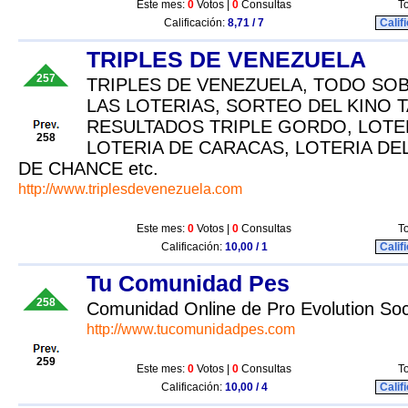
Este mes:
0
Votos |
0
Consultas
To
Calificación:
8,71 / 7
Calif
TRIPLES DE VENEZUELA
257
TRIPLES DE VENEZUELA, TODO SO
LAS LOTERIAS, SORTEO DEL KINO T
RESULTADOS TRIPLE GORDO, LOTER
258
LOTERIA DE CARACAS, LOTERIA DEL
DE CHANCE etc.
http://www.triplesdevenezuela.com
Este mes:
0
Votos |
0
Consultas
To
Calificación:
10,00 / 1
Calif
Tu Comunidad Pes
258
Comunidad Online de Pro Evolution So
http://www.tucomunidadpes.com
259
Este mes:
0
Votos |
0
Consultas
To
Calificación:
10,00 / 4
Calif