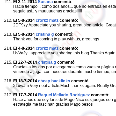
El 3-11-2014
Susana
comentó
:
Hacia tiempo... como dos años... que no entraba en esta 
seguid así.. y muuuuuchas gracias!!!!!
El 5-8-2014
crorkz matz
comentó
:
2DT9zy Appreciate you sharing, great blog article. Great
El 5-8-2014
cristina g
comentó
:
Thank you for coming to play with us, greetings
El 4-8-2014
crorkz matz
comentó
:
UvVaJy I appreciate you sharing this blog.Thanks Again
El 22-7-2014
cristina g
comentó
:
Gracias a los dos por escogernos como vuestra página d
viniendo a jugar con nosotros durante mucho tiempo, un
El 18-7-2014
cheap backlinks
comentó
:
31uwJm Very neat article.Much thanks again. Really Gre
El 17-7-2014
Raquel Mellado Rodriguez
comentó
:
Hace años que soy fans de Mago Nico sus juegos son gen
estrategia me fascinan gracias Mago besos