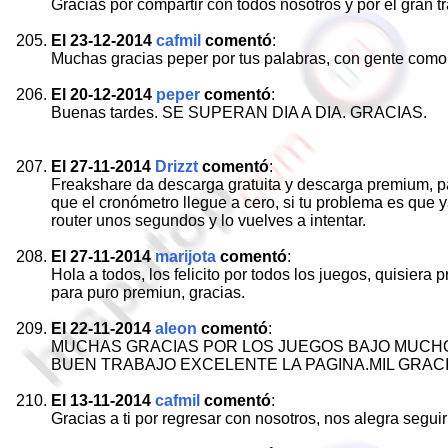
Gracias por compartir con todos nosotros y por el gran 
El 23-12-2014
cafmil
comentó
:
Muchas gracias peper por tus palabras, con gente como t
El 20-12-2014
peper
comentó
:
Buenas tardes. SE SUPERAN DIA A DIA. GRACIAS.
El 27-11-2014
Drizzt
comentó
:
Freakshare da descarga gratuita y descarga premium, pa
que el cronómetro llegue a cero, si tu problema es que 
router unos segundos y lo vuelves a intentar.
El 27-11-2014
marijota
comentó
:
Hola a todos, los felicito por todos los juegos, quisier
para puro premiun, gracias.
El 22-11-2014
aleon
comentó
:
MUCHAS GRACIAS POR LOS JUEGOS BAJO MUCHOS
BUEN TRABAJO EXCELENTE LA PAGINA.MIL GRACIAS
El 13-11-2014
cafmil
comentó
:
Gracias a ti por regresar con nosotros, nos alegra segui