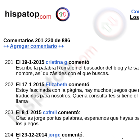
Com
Los
Comentarios 201-220 de 886
++
Agregar comentario
++
El 19-1-2015
cristina g
comentó
:
Escribe la palabra Roma en el buscador del blog y te sa
nombre, así quizás des con el que buscas.
El 17-1-2015
Elizabeth
comentó
:
Estoy fascinada con la página, hay muchos juegos que m
traducirlos para nosotros. Queria consultarles si tiene
llama
El 8-1-2015
cafmil
comentó
:
Gracias jorge por tus palabras, esperamos que hayas pa
los juegos.
El 23-12-2014
jorge
comentó
: