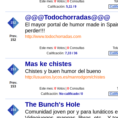
Este mes:
0
Votos |
0
Consultas
To
Calificación:
5,11 / 9
Calif
@@@Todochorradas@@@
152
El mayor portal de humor made in Spai
perder!!!
http://www.todochorradas.com
152
Este mes:
0
Votos |
0
Consultas
Tot
Calificación:
7,33 / 36
Calif
Mas ke chistes
153
Chistes y buen humor del bueno
http://usuarios.lycos.es/manrodgom/chistes
153
Este mes:
0
Votos |
0
Consultas
Calificación:
No calificado / 0
Calif
The Bunch's Hole
154
Comunidad joven por y para lunáticos e
Videojuegos, mangas, libros, etc... Y 