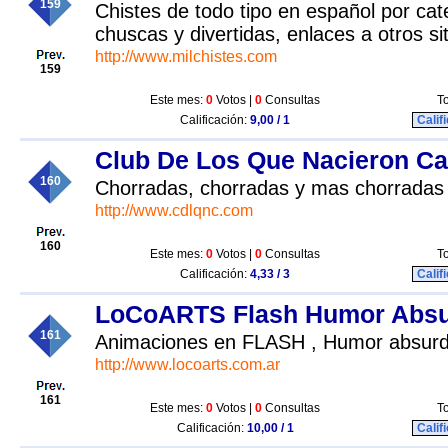
159
Chistes de todo tipo en español por ca
chuscas y divertidas, enlaces a otros si
http://www.milchistes.com
159
Este mes:
0
Votos |
0
Consultas
To
Calificación:
9,00 / 1
Calif
Club De Los Que Nacieron C
160
Chorradas, chorradas y mas chorradas
http://www.cdlqnc.com
160
Este mes:
0
Votos |
0
Consultas
To
Calificación:
4,33 / 3
Calif
LoCoARTS Flash Humor Abs
161
Animaciones en FLASH , Humor absurd
http://www.locoarts.com.ar
161
Este mes:
0
Votos |
0
Consultas
To
Calificación:
10,00 / 1
Calif