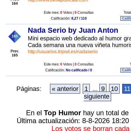
164
Este mes:
0
Votos |
0
Consultas
Tota
Calificación:
8,27 / 110
Calif
Nada Serio by Juan Anton
165
Mini espacio web dedicado al humor graf
Cada semana una nueva viñeta humoris
http://usuarios.tripod.es/nadaserio
165
Este mes:
0
Votos |
0
Consultas
Calificación:
No calificado / 0
Calif
Páginas:
« anterior
1
...
9
10
11
siguiente
En el
Top Humor
hay un total de
Última actualización: 8-8-2026 18:20
Los votos se borran cad