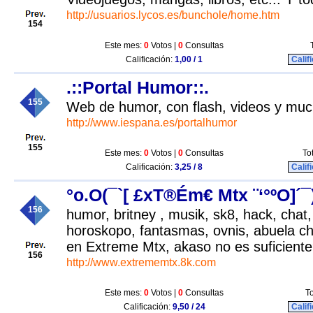
http://usuarios.lycos.es/bunchole/home.htm
154
Este mes:
0
Votos |
0
Consultas
Calificación:
1,00 / 1
Calif
.::Portal Humor::.
155
Web de humor, con flash, videos y mu
http://www.iespana.es/portalhumor
155
Este mes:
0
Votos |
0
Consultas
To
Calificación:
3,25 / 8
Calif
°o.O(¯`[ £xT®Ém€ Mtx ¨‘°ºO]´¯
156
humor, britney , musik, sk8, hack, chat, 
horoskopo, fantasmas, ovnis, abuela 
en Extreme Mtx, akaso no es suficiente?
156
http://www.extrememtx.8k.com
Este mes:
0
Votos |
0
Consultas
To
Calificación:
9,50 / 24
Calif