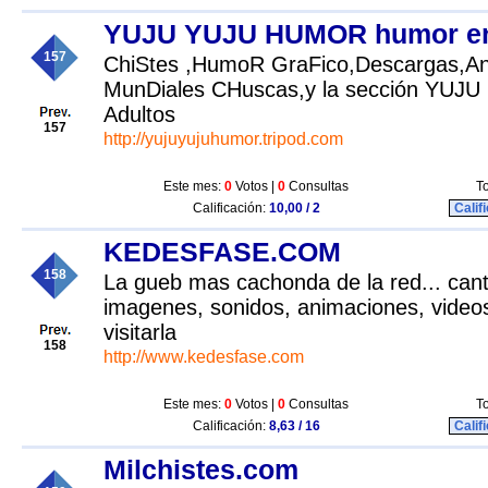
YUJU YUJU HUMOR humor en
157
ChiStes ,HumoR GraFico,Descargas,An
MunDiales CHuscas,y la sección YUJU
Adultos
157
http://yujuyujuhumor.tripod.com
Este mes:
0
Votos |
0
Consultas
To
Calificación:
10,00 / 2
Calif
KEDESFASE.COM
158
La gueb mas cachonda de la red... cant
imagenes, sonidos, animaciones, videos.
visitarla
158
http://www.kedesfase.com
Este mes:
0
Votos |
0
Consultas
To
Calificación:
8,63 / 16
Calif
Milchistes.com