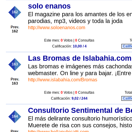
solo enanos
162
El magazine para los amantes de los e
parodias, mp3, videos y toda la joda
http://www.soloenanos.com
162
Este mes:
0
Votos |
0
Consultas
T
Calificación:
10,00 / 4
Calif
Las Bromas de Islabahia.com
163
Las bromas e imágenes más cachondas
webmaster. On line y para bajar. ¡Entre 
http://www.islabahia.com/Bromas
163
Este mes:
0
Votos |
0
Consultas
Tota
Calificación:
9,02 / 244
Calif
Consultorio Sentimental de Be
164
El más delirante consultorio humorístico
Muerete de risa con sus consejos, histor
http://www.bellapubicatti.com