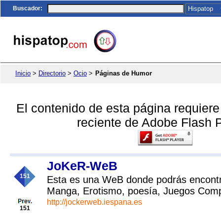
Buscador
:
Inicio
>
Directorio
>
Ocio
>
Páginas de Humor
El contenido de esta página requier
reciente de Adobe Flash P
JoKeR-WeB
151
Esta es una WeB donde podrás encontr
Manga, Erotismo, poesía, Juegos Comp
http://jockerweb.iespana.es
151