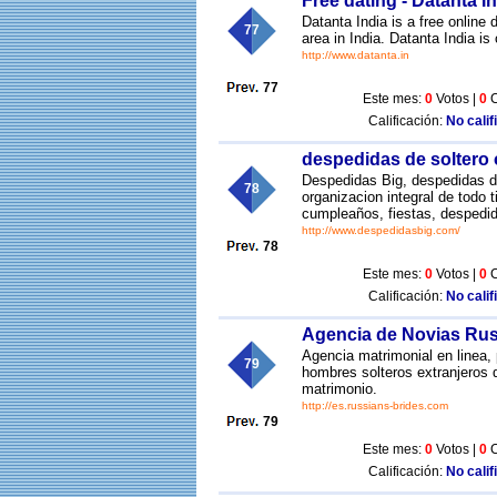
Free dating - Datanta I
Datanta India is a free online
77
area in India. Datanta India is
http://www.datanta.in
77
Este mes:
0
Votos |
0
C
Calificación:
No calif
despedidas de soltero 
Despedidas Big, despedidas de
78
organizacion integral de todo t
cumpleaños, fiestas, despedid
http://www.despedidasbig.com/
78
Este mes:
0
Votos |
0
C
Calificación:
No calif
Agencia de Novias Rus
Agencia matrimonial en linea,
79
hombres solteros extranjeros 
matrimonio.
http://es.russians-brides.com
79
Este mes:
0
Votos |
0
C
Calificación:
No calif