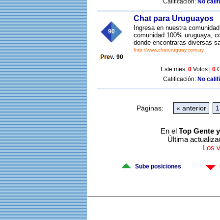
Calificación:
No calif
Chat para Uruguayos
Ingresa en nuestra comunidad,
90
comunidad 100% uruguaya, co
donde encontraras diversas sa
http://www.chaturuguay.com.uy
90
Este mes:
0
Votos |
0
C
Calificación:
No calif
Páginas:
« anterior
1
En el
Top Gente 
Última actualiza
Los 
Sube posiciones