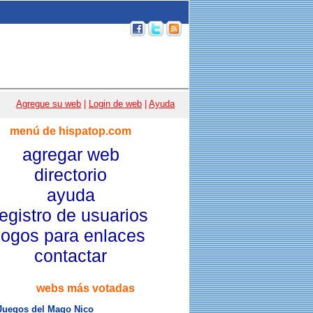
p 100
|
Email
|
Acceso usuarios
|
Agregue su web
|
Login de web
|
Ayuda