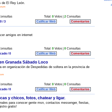
s de El Rey León.
forum
onsultas
Total:
0
Votos |
2
Consultas
0 / 3
Calificar Web
Comentarios
acer amigos en internet
onsultas
Total:
0
Votos |
0
Consultas
icado / 0
Calificar Web
Comentarios
 en Granada Sábado Loco
 en organización de Despedidas de soltera en la provincia de
com
onsultas
Total:
0
Votos |
0
Consultas
icado / 0
Calificar Web
Comentarios
as y chicos, fotos, chatear y ligar.
nales para conocer gente msn, contactos messenger, fiestas,
stro gratis!