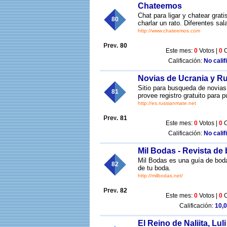
Chateemos
Chat para ligar y chatear gra
80
charlar un rato. Diferentes sal
http://www.chateemos.com
80
Este mes:
0
Votos |
0
C
Calificación:
No calif
Novias de Ucrania y Ru
Sitio para busqueda de novias
81
provee registro gratuito para p
http://es.russianmate.net
81
Este mes:
0
Votos |
0
C
Calificación:
No calif
Mil Bodas - Revista de
Mil Bodas es una guía de boda
82
de tu boda.
http://milbodas.net/
82
Este mes:
0
Votos |
0
C
Calificación:
10,0
El Reino de Naliita, Luli