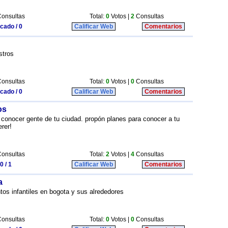
onsultas
Total:
0
Votos |
2
Consultas
icado / 0
Calificar Web
Comentarios
stros
onsultas
Total:
0
Votos |
0
Consultas
icado / 0
Calificar Web
Comentarios
os
 conocer gente de tu ciudad. propón planes para conocer a tu
erer!
onsultas
Total:
2
Votos |
4
Consultas
0 / 1
Calificar Web
Comentarios
a
tos infantiles en bogota y sus alrededores
onsultas
Total:
0
Votos |
0
Consultas