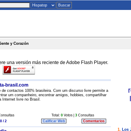
Inicio
|
Chat
|
Postales
|
Juegos
|
To
Gente y Corazón
ere una versión más reciente de Adobe Flash Player.
ta-brasil.com
 de contactos 100% brasileira. Com um discurso livre permite a
trar um companheiro, encontrar amigos, hobbies, compartilhar
nternet livre no Brasil.
onsultas
Total:
0
Votos |
3
Consultas
0 / 2
Calificar Web
Comentarios