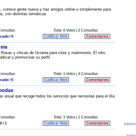
tis, conoce gente nueva y haz amigos online o simplemente para
as, con distintas temáticas.
onsultas
Total:
0
Votos |
2
Consultas
icado / 0
Calificar Web
Comentarios
sia
 Rusas y chicas de Ucrania para citas y matrimonio. El sitio
ublicar y promocinar su perfil.
onsultas
Total:
1
Votos |
4
Consultas
icado / 0
Calificar Web
Comentarios
 bodas
s anual que recoge todos los servicios que necesitas para el día
onsultas
Total:
1
Votos |
1
Consultas
0 / 1
Calificar Web
Comentarios