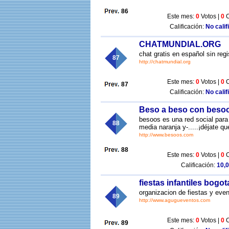
86
Este mes:
0
Votos |
0
C
Calificación:
No calif
CHATMUNDIAL.ORG
chat gratis en español sin regi
87
http://chatmundial.org
Este mes:
0
Votos |
0
C
87
Calificación:
No calif
Beso a beso con beso
besoos es una red social para
88
media naranja y-.....¡déjate qu
http://www.besoos.com
88
Este mes:
0
Votos |
0
C
Calificación:
10,0
fiestas infantiles bogot
organizacion de fiestas y even
89
http://www.agugueventos.com
Este mes:
0
Votos |
0
C
89