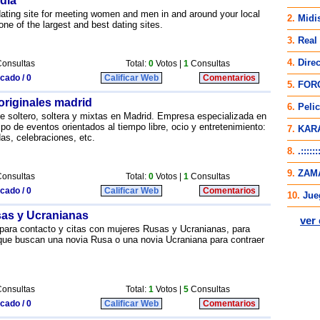
ndia
 dating site for meeting women and men in and around your local
 one of the largest and best dating sites.
onsultas
Total:
0
Votos |
1
Consultas
icado / 0
Calificar Web
Comentarios
originales madrid
 soltero, soltera y mixtas en Madrid. Empresa especializada en
ipo de eventos orientados al tiempo libre, ocio y entretenimiento:
as, celebraciones, etc.
onsultas
Total:
0
Votos |
1
Consultas
icado / 0
Calificar Web
Comentarios
as y Ucranianas
 para contacto y citas con mujeres Rusas y Ucranianas, para
que buscan una novia Rusa o una novia Ucraniana para contraer
onsultas
Total:
1
Votos |
5
Consultas
icado / 0
Calificar Web
Comentarios