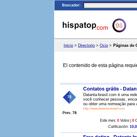
Buscador
:
Inicio
>
Directorio
>
Ocio
>
Páginas de 
El contenido de esta página requi
Contatos grátis - Datan
Datanta-brasil.com é uma rede
76
você conhecer pessoas, encon
ou obter uma nomeação para a I
http://www.datanta-brasil.com
76
Este mes:
0
Votos |
0
C
Calificación:
10,0