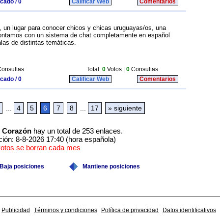
icado / 0
Calificar Web
Comentarios
 un lugar para conocer chicos y chicas uruguayas/os, una
ntamos con un sistema de chat completamente en español
las de distintas temáticas.
onsultas
Total:
0
Votos |
0
Consultas
icado / 0
Calificar Web
Comentarios
...
4
5
6
7
8
...
17
» siguiente
y Corazón
hay un total de 253 enlaces.
ción: 8-8-2026 17:40 (hora española)
votos se borran cada mes
Baja posiciones
Mantiene posiciones
Publicidad
Términos y condiciones
Política de privacidad
Datos identificativos