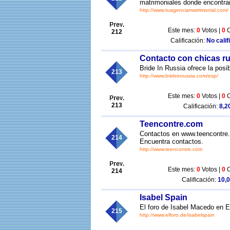
matrimoniales donde encontrar
http://www.tuagenciamatrimonial.com/
Este mes:
0
Votos |
0
C
212
Calificación:
No calif
Contacto con chicas r
Bride In Russia ofrece la posi
213
http://www.brideinrussia.com/esp/
Este mes:
0
Votos |
0
C
213
Calificación:
8,20
Teencontre.com
Contactos en www.teencontre.
214
Encuentra contactos.
http://www.teencontre.com
Este mes:
0
Votos |
0
C
214
Calificación:
10,0
Isabel Spain
El foro de Isabel Macedo en 
215
http://www.elforo.de/isabelspain