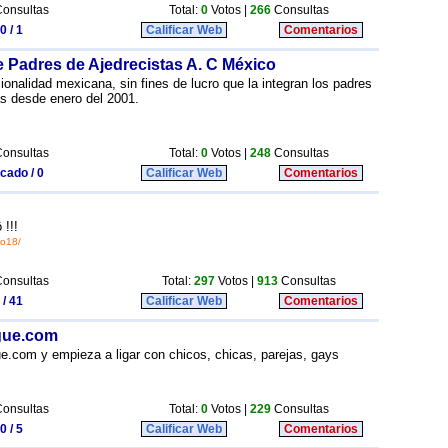
onsultas
Total:
0
Votos |
266
Consultas
0 / 1
Calificar Web
Comentarios
 Padres de Ajedrecistas A. C México
ionalidad mexicana, sin fines de lucro que la integran los padres
as desde enero del 2001.
onsultas
Total:
0
Votos |
248
Consultas
icado / 0
Calificar Web
Comentarios
!!!
io18/
onsultas
Total:
297
Votos |
913
Consultas
 / 41
Calificar Web
Comentarios
igue.com
.com y empieza a ligar con chicos, chicas, parejas, gays
onsultas
Total:
0
Votos |
229
Consultas
0 / 5
Calificar Web
Comentarios