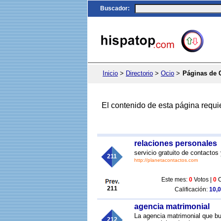
Buscador
:
Inicio
>
Directorio
>
Ocio
>
Páginas de 
El contenido de esta página requi
relaciones personales
servicio gratuito de contactos
211
http://planetacontactos.com
Este mes:
0
Votos |
0
C
211
Calificación:
10,0
agencia matrimonial
La agencia matrimonial que b
212