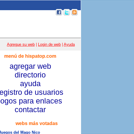
p 100
|
Email
|
Acceso usuarios
|
Agregue su web
|
Login de web
|
Ayuda