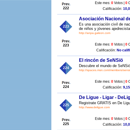
Este mes:
0
Votos |
0
C
222
Calificación:
10,0
Asociación Nacional de
Es una asociación civil de nac
223
de niños y jóvenes ajedrecist
http://anpa.galeon.com
Este mes:
0
Votos |
0
C
223
Calificación:
No calif
El rincón de SeNSiö
Descubre el mundo de SeNSiö 
224
http://spaces.msn.com/members/sens
Este mes:
0
Votos |
0
C
224
Calificación:
9,15
De Ligue - Ligar - DeL
Registrate GRATIS en De Ligue
225
http://www.deligue.com
Este mes:
0
Votos |
0
C
225
Calificación:
10,0