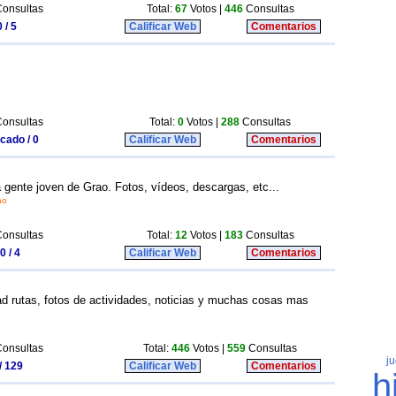
onsultas
Total:
67
Votos |
446
Consultas
 / 5
Calificar Web
Comentarios
onsultas
Total:
0
Votos |
288
Consultas
icado / 0
Calificar Web
Comentarios
 gente joven de Grao. Fotos, vídeos, descargas, etc...
ao
onsultas
Total:
12
Votos |
183
Consultas
0 / 4
Calificar Web
Comentarios
ad rutas, fotos de actividades, noticias y muchas cosas mas
onsultas
Total:
446
Votos |
559
Consultas
/ 129
Calificar Web
Comentarios