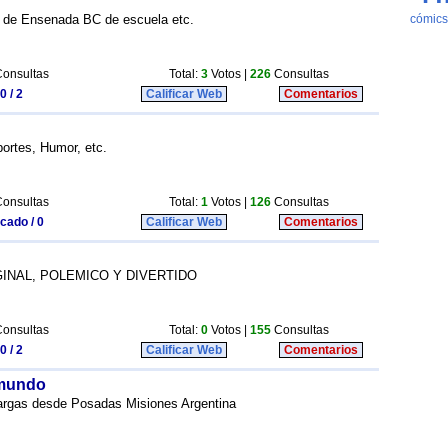
d de Ensenada BC de escuela etc.
onsultas
Total:
3
Votos |
226
Consultas
0 / 2
Calificar Web
Comentarios
ortes, Humor, etc.
onsultas
Total:
1
Votos |
126
Consultas
icado / 0
Calificar Web
Comentarios
INAL, POLEMICO Y DIVERTIDO
onsultas
Total:
0
Votos |
155
Consultas
0 / 2
Calificar Web
Comentarios
 mundo
cargas desde Posadas Misiones Argentina