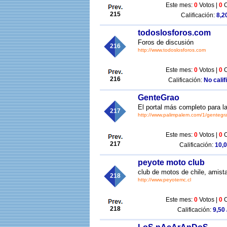
Este mes:
0
Votos |
0
C
215
Calificación:
8,20
todoslosforos.com
Foros de discusión
216
http://www.todoslosforos.com
Este mes:
0
Votos |
0
C
216
Calificación:
No calif
GenteGrao
El portal más completo para la
217
http://www.palimpalem.com/1/gentegr
Este mes:
0
Votos |
0
C
217
Calificación:
10,0
peyote moto club
club de motos de chile, amist
218
http://www.peyotemc.cl
Este mes:
0
Votos |
0
C
218
Calificación:
9,50 