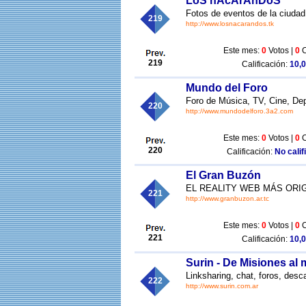
LoS nAcArAnDoS
Fotos de eventos de la ciuda
219
http://www.losnacarandos.tk
Este mes:
0
Votos |
0
C
219
Calificación:
10,0
Mundo del Foro
Foro de Música, TV, Cine, Dep
220
http://www.mundodelforo.3a2.com
Este mes:
0
Votos |
0
C
220
Calificación:
No calif
El Gran Buzón
EL REALITY WEB MÁS ORIG
221
http://www.granbuzon.ar.tc
Este mes:
0
Votos |
0
C
221
Calificación:
10,0
Surin - De Misiones al
Linksharing, chat, foros, des
222
http://www.surin.com.ar