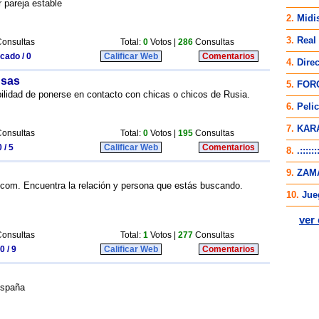
 pareja estable
onsultas
Total:
0
Votos |
286
Consultas
icado / 0
Calificar Web
Comentarios
usas
bilidad de ponerse en contacto con chicas o chicos de Rusia.
onsultas
Total:
0
Votos |
195
Consultas
 / 5
Calificar Web
Comentarios
com. Encuentra la relación y persona que estás buscando.
onsultas
Total:
1
Votos |
277
Consultas
0 / 9
Calificar Web
Comentarios
España