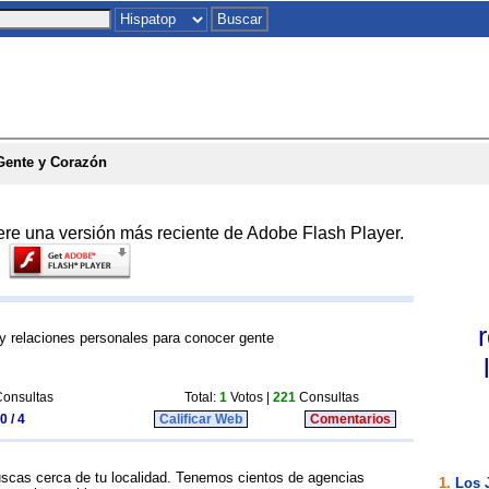
Inicio
|
Chat
|
Postales
|
Juegos
|
To
Gente y Corazón
ere una versión más reciente de Adobe Flash Player.
 y relaciones personales para conocer gente
onsultas
Total:
1
Votos |
221
Consultas
0 / 4
Calificar Web
Comentarios
uscas cerca de tu localidad. Tenemos cientos de agencias